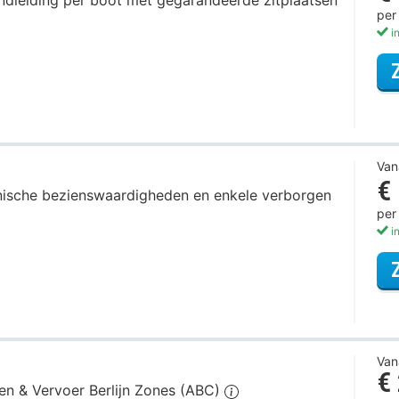
rondleiding per boot met gegarandeerde zitplaatsen
per
in
Van
€
iconische bezienswaardigheden en enkele verborgen
per
in
Van
€
gen & Vervoer Berlijn Zones (ABC)