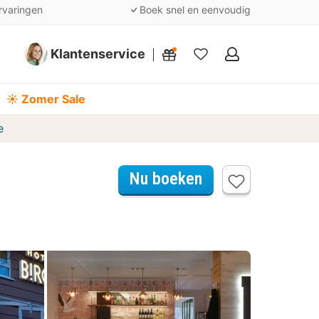
rvaringen
Boek snel en eenvoudig
Klantenservice
Mijn
favorieten
☀️ Zomer Sale
e
Nu boeken