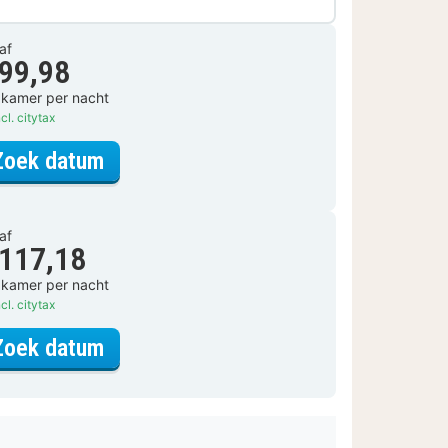
af
 99,98
 kamer per nacht
cl. citytax
voor Standaard Kamer
Zoek datum
af
 117,18
 kamer per nacht
cl. citytax
voor Standaard Kamer
Zoek datum