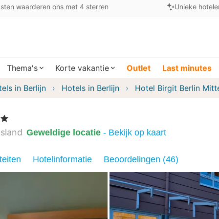
sten waarderen ons met 4 sterren
Unieke hotele
Thema's
Korte vakantie
Outlet
Last minutes
els in Berlijn
Hotels in Berlijn
Hotel Birgit Berlin Mitt
rren
tsland
Geweldige locatie
- Bekijk op kaart
teiten
Hotelinformatie
Beoordelingen (46)