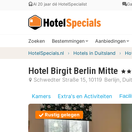
Al 20 jaar dé HotelSpecialist
Ga
Zoeken
Bestemmingen
Aanbiedingen
HotelSpecials.nl
Hotels in Duitsland
Hot
Hotel Birgit Berlin Mitte
, 3 Ste
Schwedter Straße 15
10119
Berlijn
Dui
Kamers
Extra's en Activiteiten
Facili
Rustig gelegen