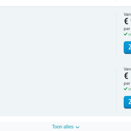
Van
€
per
in
Van
€
per
in
Toon alles