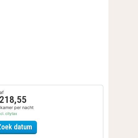
af
 218,55
 kamer per nacht
cl. citytax
voor City Card Arrangement
Zoek datum