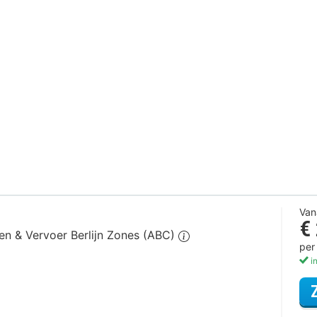
Van
€
gen & Vervoer Berlijn Zones (ABC)
per
in