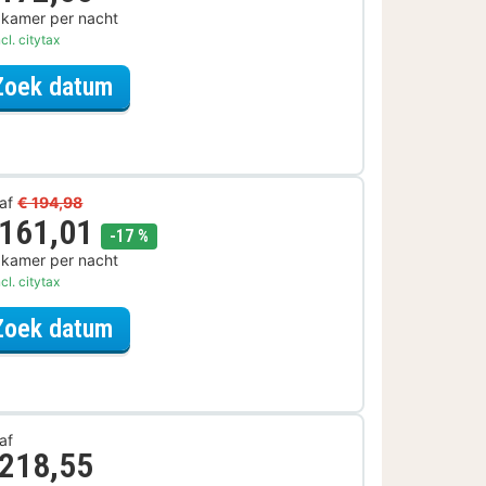
 kamer per nacht
cl. citytax
voor Rondvaarten & boottochten A
Zoek datum
af
€ 194,98
 161,01
korting
-17 %
 kamer per nacht
cl. citytax
voor Ontdek de Stad Arrangement
Zoek datum
af
 218,55