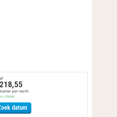
af
 218,55
 kamer per nacht
cl. citytax
voor City Card Arrangement
Zoek datum