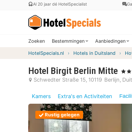
Al 20 jaar dé HotelSpecialist
Ga
Zoeken
Bestemmingen
Aanbiedingen
HotelSpecials.nl
Hotels in Duitsland
Hot
Hotel Birgit Berlin Mitte
, 3 Ste
Schwedter Straße 15
10119
Berlijn
Dui
Kamers
Extra's en Activiteiten
Facili
Rustig gelegen