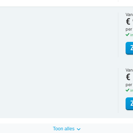
Van
€
per
in
Van
€
per
in
Toon alles