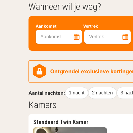
Wanneer wil je weg?
Aankomst
Vertrek
Aankomst
Vertrek
Ontgrendel exclusieve kortingen
Aantal nachten:
1 nacht
2 nachten
3 nac
Kamers
Standaard Twin Kamer