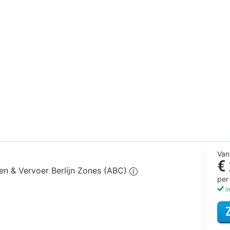
Van
€
gen & Vervoer Berlijn Zones (ABC)
per
in