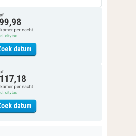
af
 99,98
 kamer per nacht
cl. citytax
voor Standaard Twin Kamer
Zoek datum
af
 117,18
 kamer per nacht
cl. citytax
voor Standaard Twin Kamer
Zoek datum