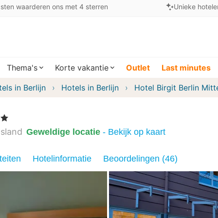
sten waarderen ons met 4 sterren
Unieke hotele
Thema's
Korte vakantie
Outlet
Last minutes
els in Berlijn
Hotels in Berlijn
Hotel Birgit Berlin Mitt
rren
tsland
Geweldige locatie
- Bekijk op kaart
teiten
Hotelinformatie
Beoordelingen (46)