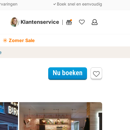
rvaringen
Boek snel en eenvoudig
Klantenservice
Mijn
favorieten
☀️ Zomer Sale
e
Nu boeken