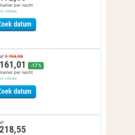
 kamer per nacht
cl. citytax
voor Rondvaarten & boottochten A
Zoek datum
af
€ 194,98
 161,01
korting
-17 %
 kamer per nacht
cl. citytax
voor Ontdek de Stad Arrangement
Zoek datum
af
 218,55