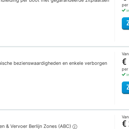
rondleiding per boot met gegarandeerde zitplaatsen
per
in
Van
€
iconische bezienswaardigheden en enkele verborgen
per
in
Van
€
gen & Vervoer Berlijn Zones (ABC)