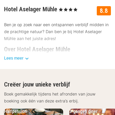
Hotel Aselager Mühle
, 4 Sterren
8.8
Ben je op zoek naar een ontspannen verblijf midden in
de prachtige natuur? Dan ben je bij Hotel Aselager
Mühle aan het juiste adres!
Over Hotel Aselager Mühle
Lees meer
Het gezellige hotel nodigt je uit voor een onvergetelijk
weekend of een ontspannende vakantie. Ontdek de
schoonheid van de regio en beleef onvergetelijke
momenten in Hotel Aselager Mühle!
Creëer jouw unieke verblijf
Faciliteiten Hotel Aselager Mühle
Boek gemakkelijk tijdens het afronden van jouw
De comfortabele kamers zijn de perfecte plek om uit
boeking ook één van deze extra’s erbij.
te rusten na een lange dag vol avontuur. Elke kamer is
Halfpension
3-gangen diner
smaakvol ingericht en bied je alle comfort die je nodig