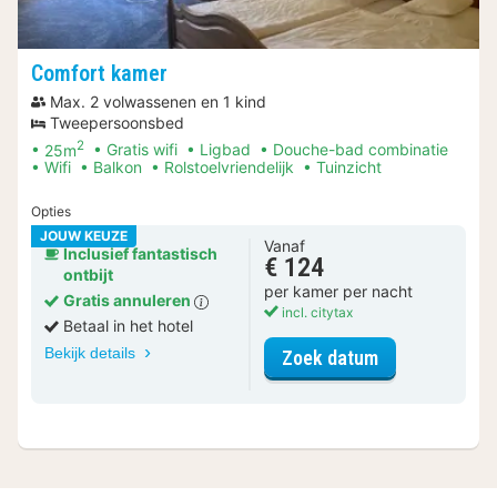
Comfort kamer
Max. 2 volwassenen en 1 kind
Tweepersoonsbed
2
25m
Gratis wifi
Ligbad
Douche-bad combinatie
Wifi
Balkon
Rolstoelvriendelijk
Tuinzicht
Opties
JOUW KEUZE
Vanaf
Inclusief fantastisch
€ 124
ontbijt
per kamer per nacht
Gratis annuleren
incl. citytax
Betaal in het hotel
Bekijk details
voor Comfort 
Zoek datum