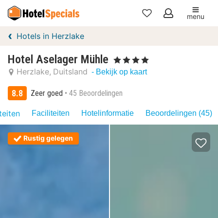
menu
Mijn
Hotels in Herzlake
favorieten
Hotel Aselager Mühle
, 4 Sterren
Herzlake
Duitsland
- Bekijk op kaart
8.8
Zeer goed
45 Beoordelingen
teiten
Faciliteiten
Hotelinformatie
Beoordelingen (45)
Rustig gelegen