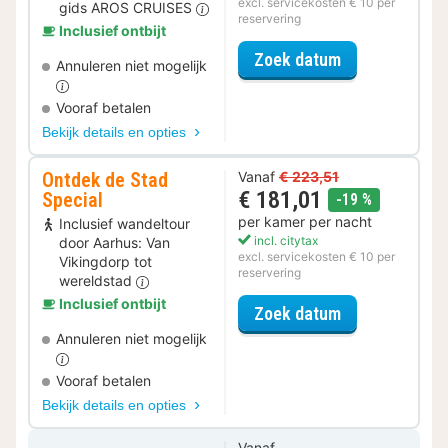
excl. servicekosten € 10 per
gids AROS CRUISES
reservering
Inclusief ontbijt
voor Rondvaar
Zoek datum
Annuleren niet mogelijk
Vooraf betalen
Bekijk details en opties
Ontdek de Stad
Vanaf
€ 223,51
€ 181,01
Special
korting
-19 %
per kamer per nacht
Inclusief wandeltour
incl. citytax
door Aarhus: Van
excl. servicekosten € 10 per
Vikingdorp tot
reservering
wereldstad
Inclusief ontbijt
voor Ontdek de
Zoek datum
Annuleren niet mogelijk
Vooraf betalen
Bekijk details en opties
Vanaf