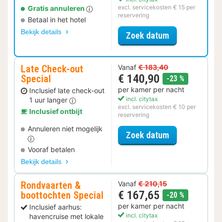
excl. servicekosten € 15 per
Gratis annuleren
reservering
Betaal in het hotel
Bekijk details
voor Voordeel 
Zoek datum
Late Check-out
Vanaf
€ 183,40
€ 140,90
Special
korting
-23 %
per kamer per nacht
Inclusief late check-out
incl. citytax
1 uur langer
excl. servicekosten € 10 per
Inclusief ontbijt
reservering
Annuleren niet mogelijk
voor Late Che
Zoek datum
Vooraf betalen
Bekijk details
Rondvaarten &
Vanaf
€ 210,15
€ 167,65
boottochten Special
korting
-20 %
per kamer per nacht
Inclusief aarhus:
incl. citytax
havencruise met lokale