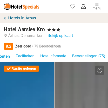
menu
Mijn
Hotels in Århus
favorieten
Hotel Aarslev Kro
, 3 Sterren
Århus
Denemarken
- Bekijk op kaart
8.2
Zeer goed
75 Beoordelingen
teiten
Faciliteiten
Hotelinformatie
Beoordelingen (75)
Rustig gelegen