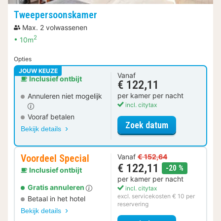
Tweepersoonskamer
Max. 2 volwassenen
2
10m
Opties
JOUW KEUZE
Vanaf
Inclusief ontbijt
€ 122,11
per kamer per nacht
Annuleren niet mogelijk
incl. citytax
Vooraf betalen
voor Tweepers
Zoek datum
Bekijk details
Voordeel Special
Vanaf
€ 152,64
€ 122,11
korting
-20 %
Inclusief ontbijt
per kamer per nacht
Gratis annuleren
incl. citytax
excl. servicekosten € 10 per
Betaal in het hotel
reservering
Bekijk details