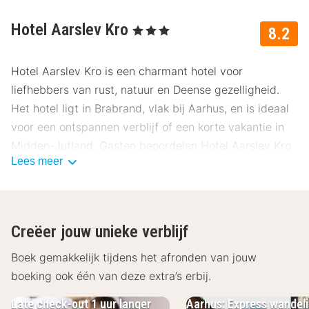
Hotel Aarslev Kro
, 3 Sterren
8.2
Hotel Aarslev Kro is een charmant hotel voor
liefhebbers van rust, natuur en Deense gezelligheid.
Het hotel ligt in Brabrand, vlak bij Aarhus, en is ideaal
voor een ontspannen verblijf of een korte vakantie in
Midden-Jutland. Gasten beoordelen Hotel Aarslev Kro
Lees meer
gemiddeld met een 8.2.
Ligging Hotel Aarslev Kro
Hotel Aarslev Kro ligt in Brabrand, een rustige en
Creëer jouw unieke verblijf
groene wijk vlak bij het centrum van Aarhus. Het hotel
is perfect voor wie natuur, wandel- en fietsroutes wil
Boek gemakkelijk tijdens het afronden van jouw
combineren met stedelijke uitstapjes. Het centrum van
boeking ook één van deze extra’s erbij.
Aarhus met winkels, restaurants en culturele
Late check-out 1 uur langer
Aarhus: Express wandel