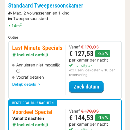
Standaard Tweepersoonskamer
Max. 2 volwassenen en 1 kind
Tweepersoonsbed
2
14m
Opties
Last Minute Specials
Vanaf
€ 170,03
€ 127,53
korting
-25 %
Inclusief ontbijt
per kamer per nacht
Annuleren niet mogelijk
incl. citytax
excl. servicekosten € 10 per
reservering
Vooraf betalen
Bekijk details
voor Last Minu
Zoek datum
BESTE DEAL BIJ 2 NACHTEN
Voordeel Special
Vanaf
€ 170,03
€ 144,53
korting
-15 %
Vanaf 2 nachten
per kamer per nacht
Inclusief ontbijt
incl. citytax