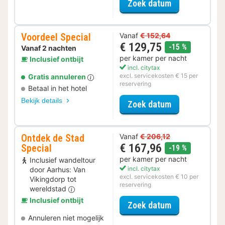
voor Voordeel 
Zoek datum
Voordeel Special
Vanaf
€ 152,64
€ 129,75
korting
-15 %
Vanaf 2 nachten
per kamer per nacht
Inclusief ontbijt
incl. citytax
excl. servicekosten € 15 per
Gratis annuleren
reservering
Betaal in het hotel
Bekijk details
voor Voordeel 
Zoek datum
Ontdek de Stad
Vanaf
€ 206,12
€ 167,96
Special
korting
-19 %
per kamer per nacht
Inclusief wandeltour
incl. citytax
door Aarhus: Van
excl. servicekosten € 10 per
Vikingdorp tot
reservering
wereldstad
Inclusief ontbijt
voor Ontdek de
Zoek datum
Annuleren niet mogelijk