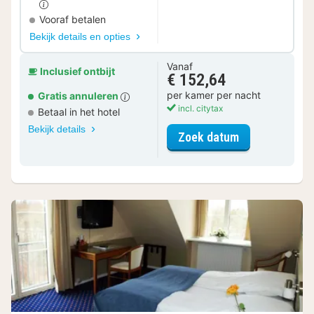
Vooraf betalen
Bekijk details en opties
Vanaf
Inclusief ontbijt
€ 152,64
per kamer per nacht
Gratis annuleren
incl. citytax
Betaal in het hotel
Bekijk details
voor Tweeper
Zoek datum