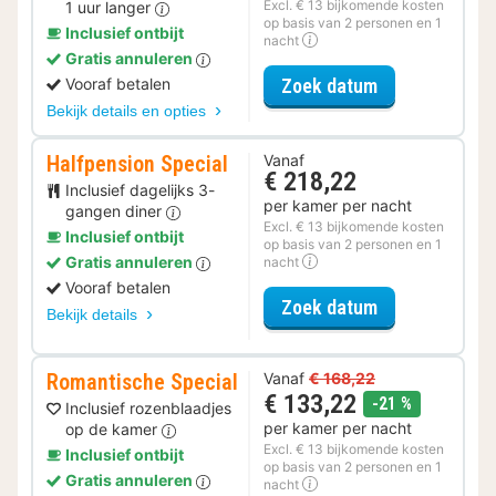
Excl. € 13 bijkomende kosten
1 uur langer
op basis van 2 personen en 1
Inclusief ontbijt
nacht
Gratis annuleren
voor Late Che
Zoek datum
Vooraf betalen
Bekijk details en opties
Halfpension Special
Vanaf
€ 218,22
Inclusief dagelijks 3-
per kamer per nacht
gangen diner
Excl. € 13 bijkomende kosten
Inclusief ontbijt
op basis van 2 personen en 1
Gratis annuleren
nacht
Vooraf betalen
voor Halfpensi
Zoek datum
Bekijk details
Romantische Special
Vanaf
€ 168,22
€ 133,22
korting
-21 %
Inclusief rozenblaadjes
per kamer per nacht
op de kamer
Excl. € 13 bijkomende kosten
Inclusief ontbijt
op basis van 2 personen en 1
Gratis annuleren
nacht