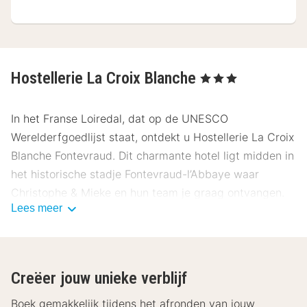
Hostellerie La Croix Blanche
, 3 Sterren
In het Franse Loiredal, dat op de UNESCO
Werelderfgoedlijst staat, ontdekt u Hostellerie La Croix
Blanche Fontevraud. Dit charmante hotel ligt midden in
het historische stadje Fontevraud-l’Abbaye waar
Christophe & Mieke en hun team je graag ontvangen.
Lees meer
Over
Hostellerie La Croix Blanche
Hostellerie La Croix Blanche werd in 1696 gebouwd als
herberg, inmiddels beschikt het over 24 comfortabele
Creëer jouw unieke verblijf
kamers, die allen uitzicht bieden op de historische
binnenplaats vol bloemen. Iedere kamer is uitgerust
Boek gemakkelijk tijdens het afronden van jouw