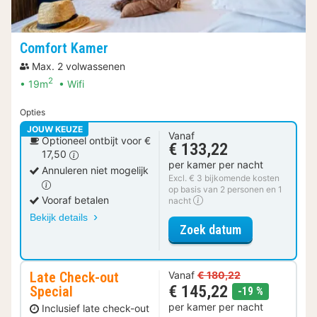
Comfort Kamer
Max. 2 volwassenen
2
19m
Wifi
Opties
JOUW KEUZE
Vanaf
Optioneel ontbijt voor €
€ 133,22
17,50
per kamer per nacht
Annuleren niet mogelijk
Excl. € 3 bijkomende kosten
op basis van 2 personen en 1
Vooraf betalen
nacht
Bekijk details
voor Comfort 
Zoek datum
Late Check-out
Vanaf
€ 180,22
€ 145,22
Special
korting
-19 %
per kamer per nacht
Inclusief late check-out