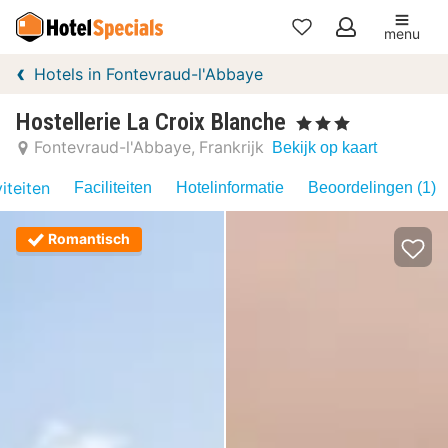
menu
Mijn
Hotels in Fontevraud-l'Abbaye
favorieten
Hostellerie La Croix Blanche
, 3 Sterren
Fontevraud-l'Abbaye
Frankrijk
Bekijk op kaart
iteiten
Faciliteiten
Hotelinformatie
Beoordelingen (1)
Romantisch