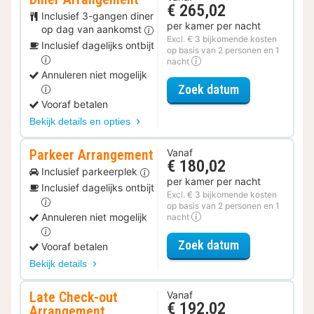
€ 265,02
Inclusief 3-gangen diner
per kamer per nacht
op dag van aankomst
Excl. € 3 bijkomende kosten
Inclusief dagelijks ontbijt
op basis van 2 personen en 1
nacht
Annuleren niet mogelijk
voor Diner Ar
Zoek datum
Vooraf betalen
Bekijk details en opties
Parkeer Arrangement
Vanaf
€ 180,02
Inclusief parkeerplek
per kamer per nacht
Inclusief dagelijks ontbijt
Excl. € 3 bijkomende kosten
op basis van 2 personen en 1
Annuleren niet mogelijk
nacht
voor Parkeer 
Zoek datum
Vooraf betalen
Bekijk details
Late Check-out
Vanaf
€ 192,02
Arrangement