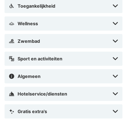
boottocht en kun je de prachtige wijnkelders van
Toegankelijkheid
Saumur, Chinon of Bourgueil bezoeken die vaak
gelegen zijn in een mergelgrot. Ben je een sportieve
Wellness
vakantieganger? Ga dan lekker fietsen: de fietsroutes
van La Loire à Vélo komen door Fontevraud en leiden je
langs de rivier, kastelen en stadjes. Vlakbij is er een
Zwembad
(mini)golfbaan, week- brocante- en antiekmarkten en
een spa.
Sport en activiteiten
Kom tot rust en geniet van de prachtige Loire
landschappen – niets hoeft alles kan!
Algemeen
Hotelservice/diensten
Gratis extra's