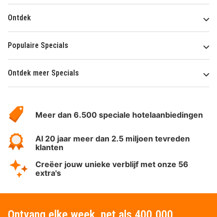
Ontdek
Populaire Specials
Ontdek meer Specials
Over
HotelSpecials
Meer dan 6.500 speciale hotelaanbiedingen
Al 20 jaar meer dan 2.5 miljoen tevreden
klanten
Creëer jouw unieke verblijf met onze 56
extra's
Ontvang elke week, net als 400.000