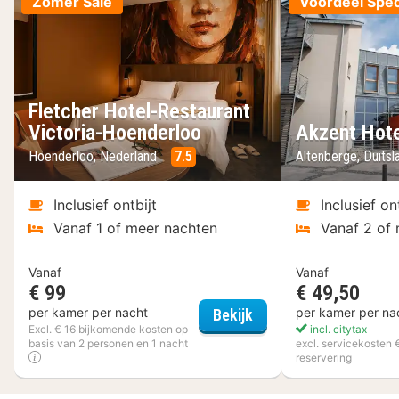
Zomer Sale
Voordeel Spec
Fletcher Hotel-Restaurant
Victoria-Hoenderloo
Akzent Hote
Hoenderloo, Nederland
7.5
Altenberge, Duits
Inclusief ontbijt
Inclusief on
Vanaf 1 of meer nachten
Vanaf 2 of
Vanaf
Vanaf
€ 99
€ 49,50
Fletcher Hotel-Restau
per kamer per nacht
per kamer per na
Bekijk
Excl. € 16 bijkomende kosten op
incl. citytax
basis van 2 personen en 1 nacht
excl. servicekosten 
reservering