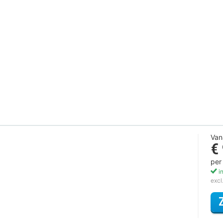
Van
€
per
in
excl