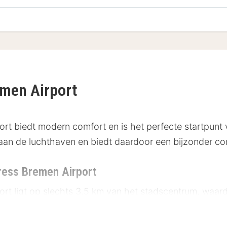
emen Airport
ort biedt modern comfort en is het perfecte startpunt
t aan de luchthaven en biedt daardoor een bijzonder co
press Bremen Airport
rt ligt op slechts 3,5 km van het stadscentrum, waard
ardigheden in de buurt: