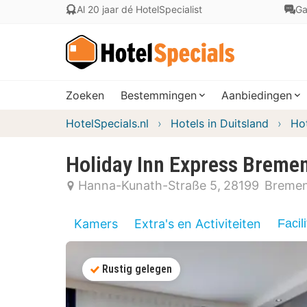
Al 20 jaar dé HotelSpecialist
Ga
Zoeken
Bestemmingen
Aanbiedingen
HotelSpecials.nl
Hotels in Duitsland
Hot
Holiday Inn Express Bremen
Hanna-Kunath-Straße 5
28199
Breme
Kamers
Extra's en Activiteiten
Facili
Rustig gelegen