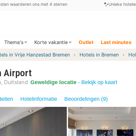
sten waarderen ons met 4 sterren
Unieke hotele
Thema's
Korte vakantie
Outlet
Last minutes
els in Vrije Hanzestad Bremen
Hotels in Bremen
Hol
 Airport
n
Duitsland
Geweldige locatie
- Bekijk op kaart
teiten
Hotelinformatie
Beoordelingen (9)