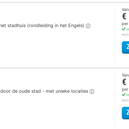
Van
€
per
het stadhuis (rondleiding in het Engels)
in
excl
Van
€
per
g door de oude stad - met unieke locaties
in
excl