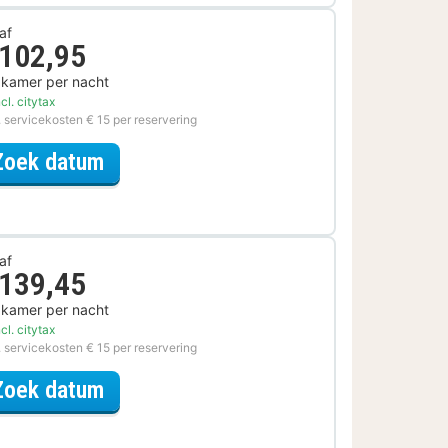
af
 102,95
 kamer per nacht
cl. citytax
. servicekosten € 15 per reservering
voor Museum Special
Zoek datum
af
 139,45
 kamer per nacht
cl. citytax
. servicekosten € 15 per reservering
voor Lokaal Genieten Special
Zoek datum