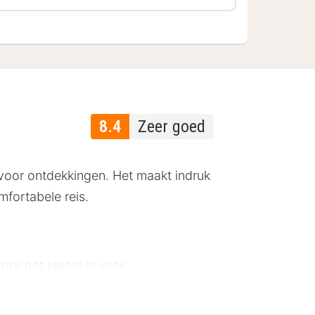
8.4
Zeer goed
 voor ontdekkingen. Het maakt indruk
mfortabele reis.
oor het ideaal is voor