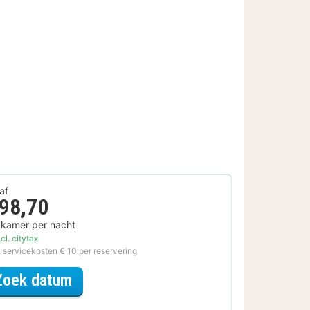
af
 98,70
 kamer per nacht
cl. citytax
. servicekosten € 10 per reservering
voor Voordeel Special
Zoek datum