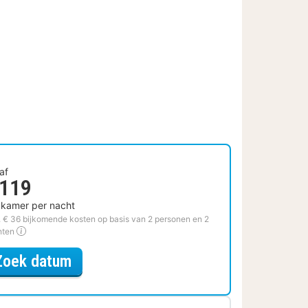
af
 119
 kamer per nacht
. € 36 bijkomende kosten op basis van 2 personen en 2
hten
voor Voordeel Special
Zoek datum