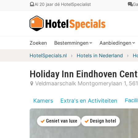
Al 20 jaar dé HotelSpecialist
Ga
Zoeken
Bestemmingen
Aanbiedingen
HotelSpecials.nl
Hotels in Nederland
Ho
Holiday Inn Eindhoven Cent
Veldmaarschalk Montgomerylaan 1
561
Kamers
Extra's en Activiteiten
Facili
Geniet van luxe
Design hotel