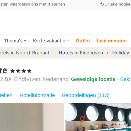
sten waarderen ons met 4 sterren
Unieke hotele
Thema's
Korte vakantie
Outlet
Last minutes
tels in Noord-Brabant
Hotels in Eindhoven
Holiday
re
, 4 Sterren
2 BA
Eindhoven
Nederland
Geweldige locatie
- Bek
teiten
Hotelinformatie
Beoordelingen (113)