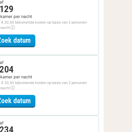
af
 129
 kamer per nacht
. € 20,50 bijkomende kosten op basis van 2 personen
 nacht
voor Zomer Sale
Zoek datum
af
 204
 kamer per nacht
. € 20,50 bijkomende kosten op basis van 2 personen
 nacht
voor Diner Special Light
Zoek datum
af
 234