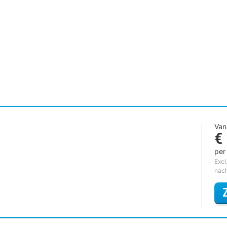
Van
€
per
Excl
nac