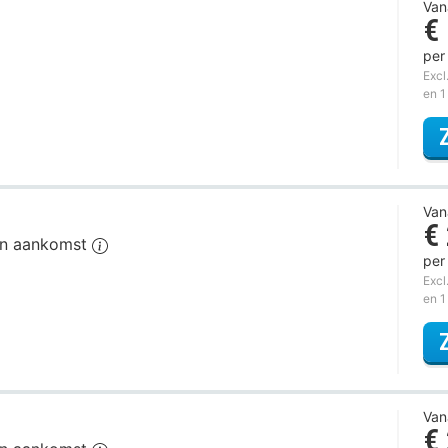
Van
€
per
Excl
en 1
Van
€
van aankomst
per
Excl
en 1
Van
€