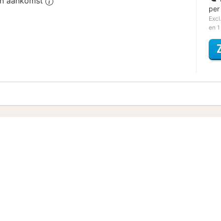
van aankomst
per
Excl
en 1