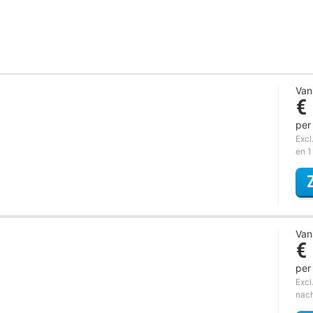
Van
€
per
Excl
en 1
Van
€
per
Excl
nac