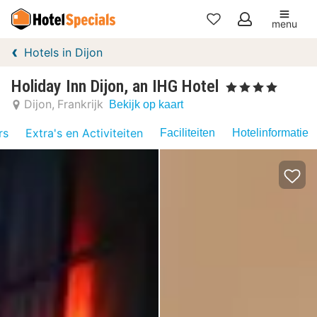
menu
Mijn
Hotels in Dijon
favorieten
Holiday Inn Dijon, an IHG Hotel
, 4 Sterren
Dijon
Frankrijk
Bekijk op kaart
rs
Extra's en Activiteiten
Faciliteiten
Hotelinformatie