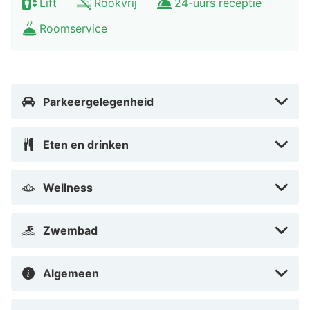
Lift
Rookvrij
24-uurs receptie
Roomservice
Afstanden worden weergegeven tot op 0,1 mijl en
kilometer. Winkelcentrum La Toison d'Or - 0,1 km Zénith
de Dijon - 0,6 km Musee de l'Electricite - 1,4 km
Japans tuinpark van Suzon - 1,5 km Dijon Congrexpo -
Parkeergelegenheid
3,6 km Maison des Cariatides - 4,1 km Maison Millière -
4,2 km Hôtel Chambellan - 4,2 km Hôtel Aubriot - 4,2
km Église Notre-Dame de - 4,2 km Hôtel de Vogüé -
Eten en drinken
4,3 km Stade Gaston Gérard - 4,3 km Église St-Michel
- 4,3 km Tour Philippe le Bon - 4,3 km Musee Rude -
Wellness
4,4 km De dichtsbijzijnde luchthaven is Dole (DLE-
Regionale luchthaven Franche-Comte) - 53,9 km
Zwembad
Met een verblijf bij Holiday Inn Dijon, an IHG Hotel in
Dijon bevind je je bij een winkelcentrum, vlak bij
Algemeen
Winkelcentrum La Toison d'Or en op 7 min. lopen van
Zénith de Dijon. Dit hotel met chique voorzieningen ligt