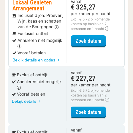
Lokaal Genieten
Vanaf
€ 325,27
Arrangement
per kamer per nacht
Inclusief dijon: Proeverij
Excl. € 5,72 bijkomende
Wijn, kaas en schatten
kosten op basis van 2
van de Bourgogne
personen en 1 nacht
Exclusief ontbijt
voor Lokaal G
Zoek datum
Annuleren niet mogelijk
Vooraf betalen
Bekijk details en opties
Vanaf
Exclusief ontbijt
€ 227,27
Annuleren niet mogelijk
per kamer per nacht
Excl. € 5,72 bijkomende
Vooraf betalen
kosten op basis van 2
personen en 1 nacht
Bekijk details
voor Suite, 1 
Zoek datum
Vanaf
Exclusief ontbijt