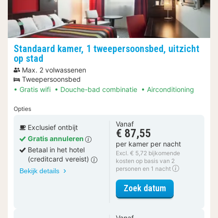
Standaard kamer, 1 tweepersoonsbed, uitzicht
op stad
Max. 2 volwassenen
Tweepersoonsbed
Gratis wifi
Douche-bad combinatie
Airconditioning
Opties
Vanaf
Exclusief ontbijt
€ 87,55
Gratis annuleren
per kamer per nacht
Betaal in het hotel
Excl. € 5,72 bijkomende
(creditcard vereist)
kosten op basis van 2
personen en 1 nacht
Bekijk details
voor Standaard
Zoek datum
Vanaf