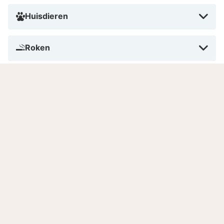
Huisdieren
Roken
Betalen in dit hotel
Aantal kamers
Gesproken talen
Goed om te weten
Huisdieren