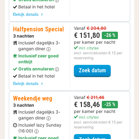
Betaal in het hotel
Bekijk details
Halfpension Special
Vanaf
€ 204,80
€ 151,80
korting
-26 %
3 nachten
per kamer per nacht
Inclusief dagelijks 3-
incl. citytax
gangen diner
excl. servicekosten € 15 per
Inclusief zeer goed
reservering
ontbijt
Gratis annuleren
voor Halfpensi
Zoek datum
Betaal in het hotel
Bekijk details
Weekendje weg
Vanaf
€ 211,46
€ 158,46
korting
-25 %
3 nachten
per kamer per nacht
Inclusief dagelijks 3-
incl. citytax
gangen diner
excl. servicekosten € 15 per
Inclusief lazy Sunday
reservering
(16:00)
Inclusief zeer goed