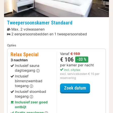
Tweepersoonskamer Standaard
Max. 2 volwassenen
2 eenpersoonsbedden en 1 tweepersoonsbed
Opties
Relax Special
Vanaf
€ 159
€ 106
korting
-33 %
3 nachten
per kamer per nacht
Inclusief sauna
incl. citytax
dagtoegang
excl. servicekosten € 15 per
Inclusief
reservering
binnenzwembad
toegang
voor Relax Spe
Zoek datum
Inclusief stoombad
toegang
Inclusief zeer goed
ontbijt
Gratis annuleren