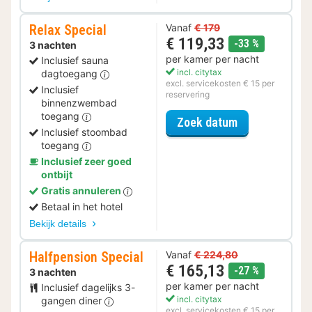
Relax Special
Vanaf
€ 179
€ 119,33
korting
-33 %
3 nachten
per kamer per nacht
Inclusief sauna
incl. citytax
dagtoegang
excl. servicekosten € 15 per
Inclusief
reservering
binnenzwembad
toegang
voor Relax Spe
Zoek datum
Inclusief stoombad
toegang
Inclusief zeer goed
ontbijt
Gratis annuleren
Betaal in het hotel
Bekijk details
Halfpension Special
Vanaf
€ 224,80
€ 165,13
korting
-27 %
3 nachten
per kamer per nacht
Inclusief dagelijks 3-
incl. citytax
gangen diner
excl. servicekosten € 15 per