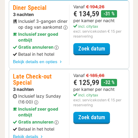
Diner Special
Vanaf
€ 194,26
€ 134,59
korting
-31 %
3 nachten
per kamer per nacht
Inclusief 3-gangen diner
incl. citytax
op dag van aankomst
excl. servicekosten € 15 per
Inclusief zeer goed
reservering
ontbijt
Gratis annuleren
voor Diner Spe
Zoek datum
Betaal in het hotel
Bekijk details en opties
Late Check-out
Vanaf
€ 185,66
€ 125,99
Special
korting
-32 %
3 nachten
per kamer per nacht
incl. citytax
Inclusief lazy Sunday
excl. servicekosten € 15 per
(16:00)
reservering
Inclusief zeer goed
ontbijt
voor Late Che
Zoek datum
Gratis annuleren
Betaal in het hotel
Bekijk details