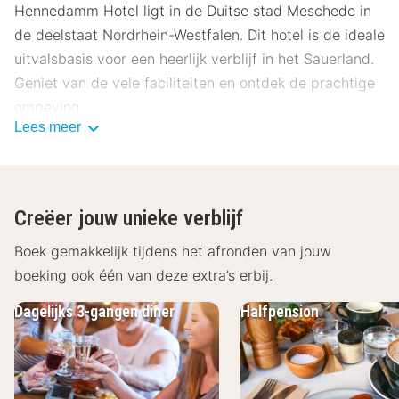
Hennedamm Hotel ligt in de Duitse stad Meschede in
de deelstaat Nordrhein-Westfalen. Dit hotel is de ideale
uitvalsbasis voor een heerlijk verblijf in het Sauerland.
Geniet van de vele faciliteiten en ontdek de prachtige
omgeving.
Lees meer
Over Hennedamm Hotel
Hennedamm Hotel zorgt voor een aangenaam verblijf
waar je heerlijk tot rust kan komen. De kamers van
Creëer jouw unieke verblijf
Hennedamm Hotel beschikken standaard over een
televisie, een telefoon, een minibar, een kluisje, gratis
Boek gemakkelijk tijdens het afronden van jouw
Wi-Fi. De badkamers hebben een bad en/of douche,
boeking ook één van deze extra’s erbij.
een föhn, badjassen en een toilet.
Dagelijks 3-gangen diner
Halfpension
Restaurant en andere faciliteiten
Hennedamm Hotel
’s Ochtends staat er in de ontbijtruimte van het hotel