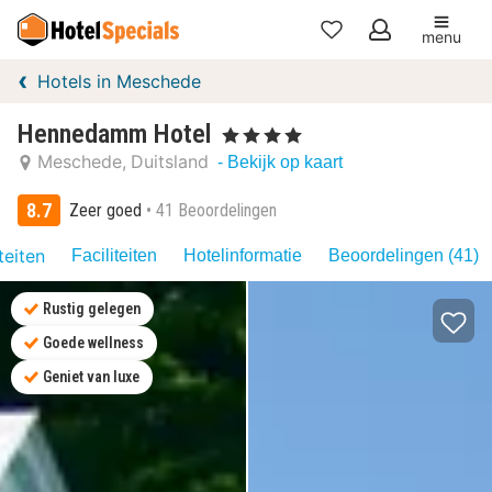
menu
Mijn
Hotels in Meschede
favorieten
Hennedamm Hotel
, 4 Sterren
Meschede
Duitsland
- Bekijk op kaart
8.7
Zeer goed
41 Beoordelingen
teiten
Faciliteiten
Hotelinformatie
Beoordelingen (41)
Rustig gelegen
Goede wellness
Geniet van luxe