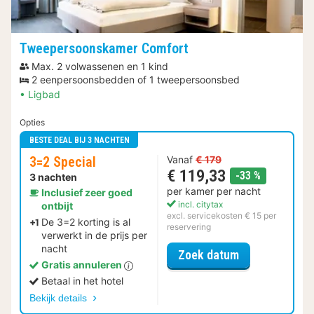
Tweepersoonskamer Comfort
Max. 2 volwassenen en 1 kind
2 eenpersoonsbedden of 1 tweepersoonsbed
Ligbad
Opties
BESTE DEAL BIJ 3 NACHTEN
3=2 Special
Vanaf
€ 179
€ 119,33
korting
-33 %
3 nachten
per kamer per nacht
Inclusief zeer goed
incl. citytax
ontbijt
excl. servicekosten € 15 per
De 3=2 korting is al
reservering
verwerkt in de prijs per
nacht
voor 3=2 Speci
Zoek datum
Gratis annuleren
Betaal in het hotel
Bekijk details