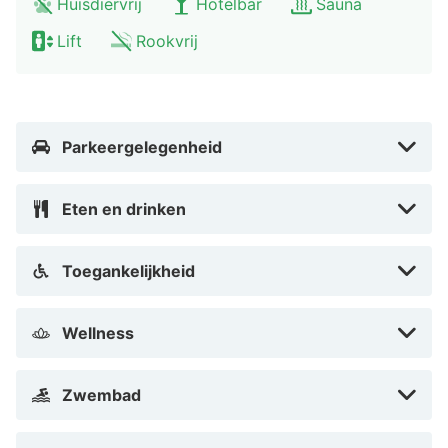
Huisdiervrij
Hotelbar
Sauna
dagen de gewenste verkoeling en je kunt hier lekker
Lift
Rookvrij
watersporten. In de winter leent het Sauerland zich ook
goed om te skiën of te langlaufen.
Parkeergelegenheid
Eten en drinken
Toegankelijkheid
Wellness
Zwembad