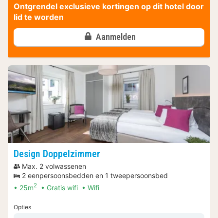
Ontgrendel exclusieve kortingen op dit hotel door
lid te worden
Aanmelden
Design Doppelzimmer
Max. 2 volwassenen
2 eenpersoonsbedden en 1 tweepersoonsbed
2
25m
Gratis wifi
Wifi
Opties