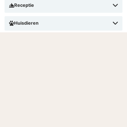
Receptie
Huisdieren
Roken
Betalen in dit hotel
Aantal kamers
Gesproken talen
Goed om te weten