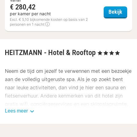
€ 280,42
Romant
Bekijk
per kamer per nacht
Excl. € 5,10 bijkomende kosten op basis van 2
personen en 1 nacht
HEITZMANN - Hotel & Rooftop
, 4 Sterren
Neem de tijd om jezelf te verwennen met een bezoekje
aan de volledig uitgeruste spa. Als je op zoekt bent
naar leuke activiteiten, dan vind je hier een sauna en
fietsenverhuur. Andere kenmerken van dit hotel zijn
gratis wifi, conciërgeservices en een skiopslagruimte.
Lees meer
De lokale shuttlebus brengt je tegen betaling naar
nabije bezienswaardigheden.
Geniet van een lekker diner in het restaurant of bestel