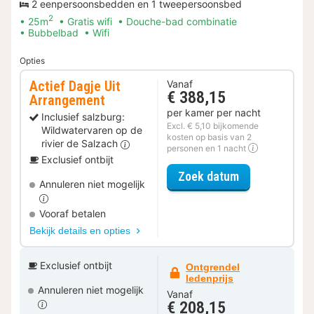
2 eenpersoonsbedden en 1 tweepersoonsbed
2
25m
Gratis wifi
Douche-bad combinatie
Bubbelbad
Wifi
Opties
Actief Dagje Uit
Vanaf
€ 388,15
Arrangement
per kamer per nacht
Inclusief salzburg:
Excl. € 5,10 bijkomende
Wildwatervaren op de
kosten op basis van 2
rivier de Salzach
personen en 1 nacht
Exclusief ontbijt
voor Actief Da
Zoek datum
Annuleren niet mogelijk
Vooraf betalen
Bekijk details en opties
Exclusief ontbijt
Ontgrendel
ledenprijs
Annuleren niet mogelijk
Vanaf
€ 208,15