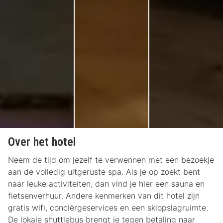
Over het hotel
Neem de tijd om jezelf te verwennen met een bezoekje
aan de volledig uitgeruste spa. Als je op zoekt bent
naar leuke activiteiten, dan vind je hier een sauna en
fietsenverhuur. Andere kenmerken van dit hotel zijn
gratis wifi, conciërgeservices en een skiopslagruimte.
De lokale shuttlebus brengt je tegen betaling naar