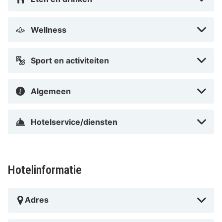
Pinzgauer Saalachtal - 3,8 km De voornaamste
luchthaven voor HEITZMANN - Hotel & Rooftop is
Wellness
Salzburg (SZG-W.A. Mozart) - 79,4 km
Met een verblijf bij HEITZMANN - Hotel & Rooftop
Sport en activiteiten
bevind je je in het hart van Zell am See, op 5 min.
lopen van Ontspanningscentrum van Zell am See en
Algemeen
City Xpress-skilift. Dit hotel voor golfers ligt op 0,5 km
van Zellsee en op 0,5 km van Strandbad Zeller See.
Hotelservice/diensten
Dicht bij City Xpress-skilift
Hotelinformatie
Adres