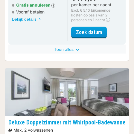
per kamer per nacht
Gratis annuleren
Excl. € 5,10 bijkomende
Vooraf betalen
kosten op basis van 2
Bekijk details
personen en 1 nacht
voor Design D
Zoek datum
Toon alles
Deluxe Doppelzimmer mit Whirlpool-Badewanne
Max. 2 volwassenen