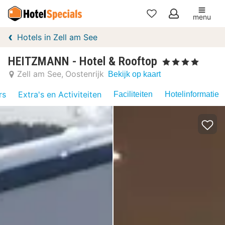
menu
Mijn
Hotels in Zell am See
favorieten
HEITZMANN - Hotel & Rooftop
, 4 Sterren
Zell am See
Oostenrijk
Bekijk op kaart
rs
Extra's en Activiteiten
Faciliteiten
Hotelinformatie