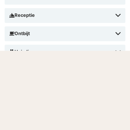
boetiekjes vindt. Begin de dag met een uitgebreid
ontbijtbuffet en ontspan daarna op het verwarmde
Receptie
terras. De kamers zijn modern ingericht en sommige
bieden uitzicht op de kasteelruïne. Voor gasten met
Ontbijt
een auto is er tegen betaling parkeergelegenheid
beschikbaar. Het hotel is ook een ideaal vertrekpunt
Huisdieren
voor wandel- en fietstochten in de regio.
Roken
Betalen in dit hotel
Aantal kamers
Gesproken talen