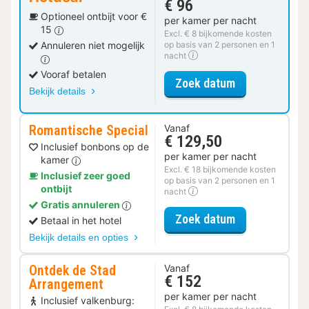
€ 96
Optioneel ontbijt voor €
per kamer per nacht
15
Excl. € 8 bijkomende kosten
Annuleren niet mogelijk
op basis van 2 personen en 1
nacht
Vooraf betalen
voor Standaar
Zoek datum
Bekijk details
Romantische Special
Vanaf
€ 129,50
Inclusief bonbons op de
per kamer per nacht
kamer
Excl. € 18 bijkomende kosten
Inclusief zeer goed
op basis van 2 personen en 1
ontbijt
nacht
Gratis annuleren
voor Romantis
Zoek datum
Betaal in het hotel
Bekijk details en opties
Ontdek de Stad
Vanaf
€ 152
Arrangement
per kamer per nacht
Inclusief valkenburg: