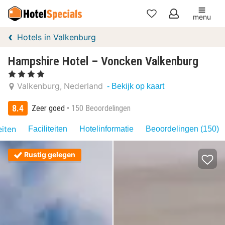
menu
Mijn
Hotels in Valkenburg
favorieten
Hampshire Hotel – Voncken Valkenburg
, 4 Sterren
Valkenburg
Nederland
- Bekijk op kaart
8.4
Zeer goed
150 Beoordelingen
eiten
Faciliteiten
Hotelinformatie
Beoordelingen (150)
Rustig gelegen