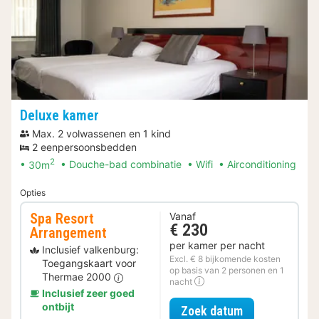
Deluxe kamer
Max. 2 volwassenen en 1 kind
2 eenpersoonsbedden
2
30m
Douche-bad combinatie
Wifi
Airconditioning
Opties
Spa Resort
Vanaf
€ 230
Arrangement
per kamer per nacht
Inclusief valkenburg:
Excl. € 8 bijkomende kosten
Toegangskaart voor
op basis van 2 personen en 1
Thermae 2000
nacht
Inclusief zeer goed
ontbijt
voor Spa Reso
Zoek datum