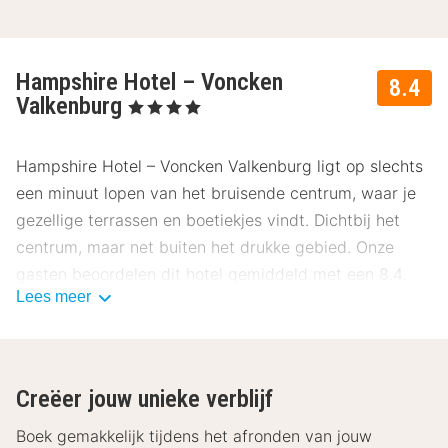
Hampshire Hotel – Voncken
8.4
Valkenburg
, 4 Sterren
Hampshire Hotel – Voncken Valkenburg ligt op slechts
een minuut lopen van het bruisende centrum, waar je
gezellige terrassen en boetiekjes vindt. Dichtbij het
centrum, maar net buiten het drukke gebied. Onze
gasten beoordelen dit hotel gemiddeld met een 8.4.
Lees meer
Ligging Hampshire Hotel – Voncken
Valkenburg
De omgeving van Hampshire Hotel – Voncken
Creëer jouw unieke verblijf
Valkenburg in het Zuid-Limburgse Valkenburg biedt
voor ieder wat wils. Zoek de gezelligheid op in het
Boek gemakkelijk tijdens het afronden van jouw