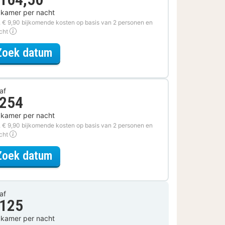
 kamer per nacht
. € 9,90 bijkomende kosten op basis van 2 personen en
acht
voor Romantisch Arrangement
Zoek datum
af
 254
 kamer per nacht
. € 9,90 bijkomende kosten op basis van 2 personen en
acht
voor Wijn & Diner Arrangement
Zoek datum
af
 125
 kamer per nacht