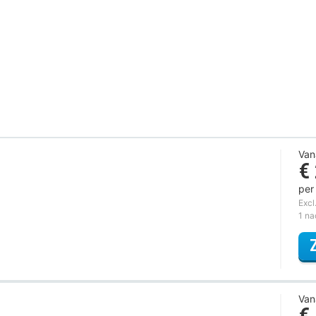
Van
€
per
Excl
1 n
Van
€