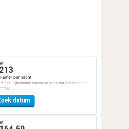
af
 213
 kamer per nacht
. € 9,90 bijkomende kosten op basis van 2 personen en
acht
voor Halfpension Arrangement
Zoek datum
af
 164,50