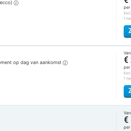
secco)
per
Excl
1 n
Van
€
ngement op dag van aankomst
per
Excl
1 n
Van
€
per