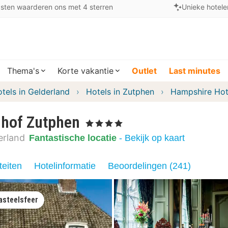
sten waarderen ons met 4 sterren
Unieke hotele
Thema's
Korte vakantie
Outlet
Last minutes
tels in Gelderland
Hotels in Zutphen
Hampshire Hot
nhof Zutphen
, 4 Sterren
erland
Fantastische locatie
- Bekijk op kaart
teiten
Hotelinformatie
Beoordelingen (241)
asteelsfeer