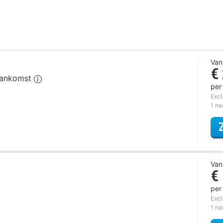
Van
€
 aankomst
per
Excl
1 n
Van
€
per
Excl
1 n