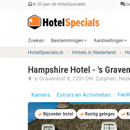
Al 20 jaar dé HotelSpecialist
Ga
Zoeken
Bestemmingen
Aanbiedingen
HotelSpecials.nl
Hotels in Nederland
Ho
Hampshire Hotel - 's Grave
's-Gravenhof 6
7201 DN
Zutphen
Ned
Kamers
Extra's en Activiteiten
Facili
Bijzonder hotel
Rustig gelegen
K