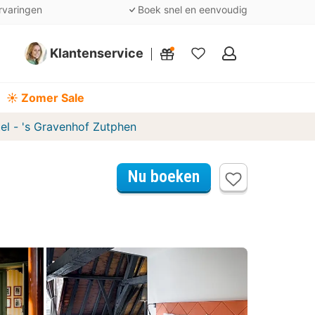
rvaringen
Boek snel en eenvoudig
Klantenservice
Mijn
favorieten
☀️ Zomer Sale
el - 's Gravenhof Zutphen
Nu boeken