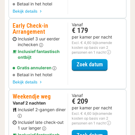
Betaal in het hotel
Bekijk details
Early Check-in
Vanaf
€ 179
Arrangement
per kamer per nacht
Inclusief 3 uur eerder
Excl. € 4,60 bijkomende
inchecken
kosten op basis van 2
Inclusief fantastisch
personen en 1 nacht
ontbijt
voor Early Ch
Zoek datum
Gratis annuleren
Betaal in het hotel
Bekijk details
Weekendje weg
Vanaf
€ 209
Vanaf 2 nachten
per kamer per nacht
Inclusief 2-gangen diner
Excl. € 4,60 bijkomende
kosten op basis van 2
Inclusief late check-out
personen en 1 nacht
1 uur langer
voor Weekend
Inclusief fantastisch