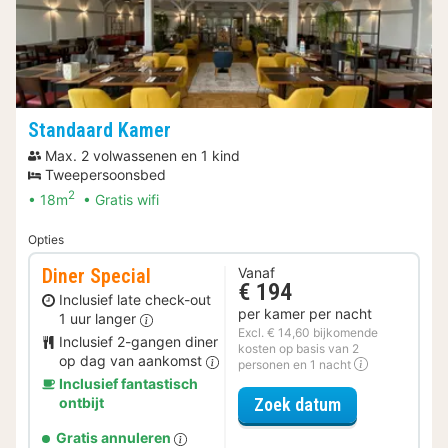
Standaard Kamer
Max. 2 volwassenen en 1 kind
Tweepersoonsbed
2
18m
Gratis wifi
Opties
Diner Special
Vanaf
€ 194
Inclusief late check-out
per kamer per nacht
1 uur langer
Excl. € 14,60 bijkomende
Inclusief 2-gangen diner
kosten op basis van 2
op dag van aankomst
personen en 1 nacht
Inclusief fantastisch
voor Diner Spe
ontbijt
Zoek datum
Gratis annuleren