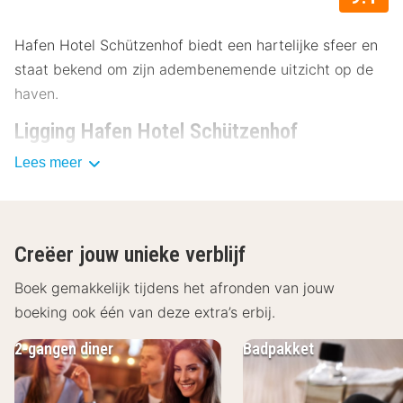
Hafen Hotel Schützenhof biedt een hartelijke sfeer en
staat bekend om zijn adembenemende uitzicht op de
haven.
Ligging Hafen Hotel Schützenhof
Lees meer
Het Hafen Hotel Schützenhof ligt slechts enkele
kilometers van het stadscentrum en biedt gemakkelijke
toegang tot vele bezienswaardigheden.
Haven in Burgstaaken– 650 m
Creëer jouw unieke verblijf
Kerk St. Nikolai Fehnmarn – 1,4 km
Boek gemakkelijk tijdens het afronden van jouw
Peter Wiepert Museum – 1,5 km
Eilanden van de Oostzee – 3 km
boeking ook één van deze extra’s erbij.
Faciliteiten Hafen Hotel Schützenhof
2-gangen diner
Badpakket
In het Hafen Hotel Schützenhof kun je rekenen op
comfortabele kamers die modern en gezellig zijn