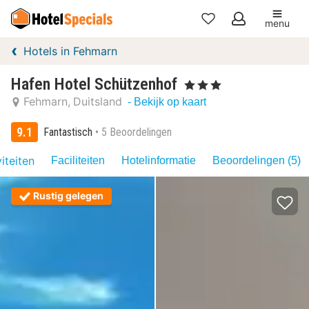
menu
Mijn
Hotels in Fehmarn
favorieten
Hafen Hotel Schützenhof
, 3 Sterren
Fehmarn
Duitsland
- Bekijk op kaart
9.1
Fantastisch
5 Beoordelingen
iteiten
Faciliteiten
Hotelinformatie
Beoordelingen (5)
Rustig gelegen