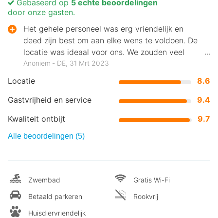
Gebaseerd op
5 echte beoordelingen
door onze gasten.
Het gehele personeel was erg vriendelijk en
deed zijn best om aan elke wens te voldoen. De
locatie was ideaal voor ons. We zouden veel
kunnen doen zonder auto.
Anoniem ‐ DE, 31 Mrt 2023
Locatie
8.6
Gastvrijheid en service
9.4
Kwaliteit ontbijt
9.7
Alle beoordelingen (5)
Zwembad
Gratis Wi-Fi
Betaald parkeren
Rookvrij
Huisdiervriendelijk