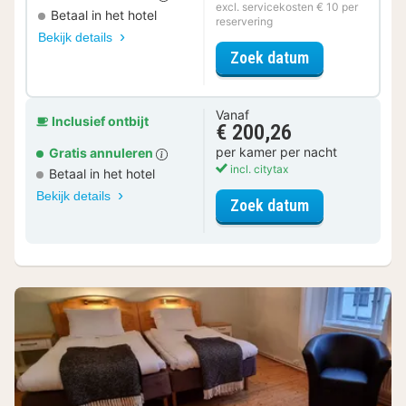
excl. servicekosten € 10 per
Betaal in het hotel
reservering
Bekijk details
voor Zomer Sa
Zoek datum
Vanaf
Inclusief ontbijt
€ 200,26
per kamer per nacht
Gratis annuleren
incl. citytax
Betaal in het hotel
Bekijk details
voor Standaar
Zoek datum