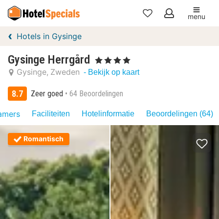
menu
Mijn
Hotels in Gysinge
favorieten
Gysinge Herrgård
, 4 Sterren
Gysinge
Zweden
- Bekijk op kaart
8.7
Zeer goed
64 Beoordelingen
amers
Faciliteiten
Hotelinformatie
Beoordelingen (64)
Romantisch