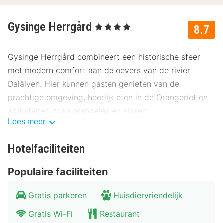
Gysinge Herrgård
, 4 Sterren
8.7
Gysinge Herrgård combineert een historische sfeer
met modern comfort aan de oevers van de rivier
Dalälven. Hier kunnen gasten genieten van de
prachtige omgeving, heerlijk eten in de Orangeriet en
activiteiten zoals wandelen en vissen.
Lees meer
Gysinge Manor – Historische charme aan
de rivier de Dalälven
Hotelfaciliteiten
Gysinge Herrgård biedt een idyllisch verblijf in een
Populaire faciliteiten
schilderachtige omgeving aan de oevers van de rivier
Dalälven. Hier komen historische charme en moderne
Gratis parkeren
Huisdiervriendelijk
voorzieningen samen: ideaal voor een ontspannen uitje
Gratis Wi-Fi
Restaurant
of een inspirerende conferentie-ervaring. Met zijn