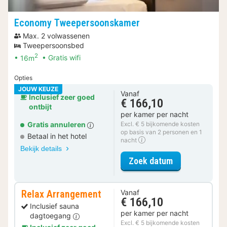
Economy Tweepersoonskamer
Max. 2 volwassenen
Tweepersoonsbed
2
16m
Gratis wifi
Opties
JOUW KEUZE
Vanaf
Inclusief zeer goed
€ 166,10
ontbijt
per kamer per nacht
Gratis annuleren
Excl. € 5 bijkomende kosten
op basis van 2 personen en 1
Betaal in het hotel
nacht
Bekijk details
voor Economy
Zoek datum
Relax Arrangement
Vanaf
€ 166,10
Inclusief sauna
per kamer per nacht
dagtoegang
Excl. € 5 bijkomende kosten