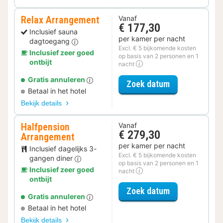
Relax Arrangement
Vanaf
€ 177,30
Inclusief sauna
per kamer per nacht
dagtoegang
Excl. € 5 bijkomende kosten
Inclusief zeer goed
op basis van 2 personen en 1
ontbijt
nacht
Gratis annuleren
voor Relax Ar
Zoek datum
Betaal in het hotel
Bekijk details
Halfpension
Vanaf
€ 279,30
Arrangement
per kamer per nacht
Inclusief dagelijks 3-
Excl. € 5 bijkomende kosten
gangen diner
op basis van 2 personen en 1
Inclusief zeer goed
nacht
ontbijt
voor Halfpens
Zoek datum
Gratis annuleren
Betaal in het hotel
Bekijk details