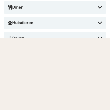
Diner
Huisdieren
Roken
Betalen in dit hotel
Aantal kamers
Gesproken talen