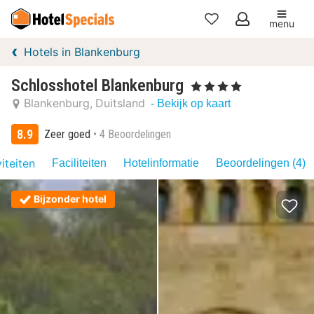
menu
Mijn
Hotels in Blankenburg
favorieten
Schlosshotel Blankenburg
, 4 Sterren
Blankenburg
Duitsland
- Bekijk op kaart
8.9
Zeer goed
4 Beoordelingen
iteiten
Faciliteiten
Hotelinformatie
Beoordelingen (4)
Bijzonder hotel