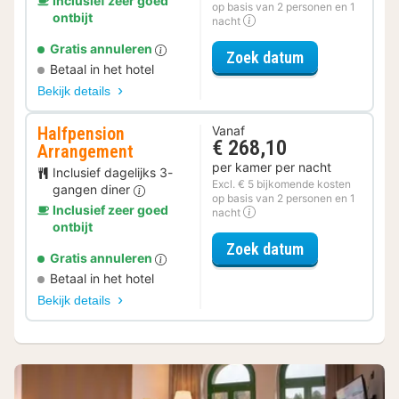
Inclusief zeer goed
op basis van 2 personen en 1
ontbijt
nacht
Gratis annuleren
voor Relax Ar
Zoek datum
Betaal in het hotel
Bekijk details
Halfpension
Vanaf
€ 268,10
Arrangement
per kamer per nacht
Inclusief dagelijks 3-
Excl. € 5 bijkomende kosten
gangen diner
op basis van 2 personen en 1
Inclusief zeer goed
nacht
ontbijt
voor Halfpens
Zoek datum
Gratis annuleren
Betaal in het hotel
Bekijk details