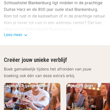
Schlosshotel Blankenburg ligt midden in de prachtige
Duitse Harz en de 800 jaar oude stad Blankenburg.
Kom tot rust in de kasteeltuin of in de prachtige natuur.
Kom je liever tot rust in een wellness center? Dat kan
allemaal in Schlosshotel Blankenburg.
Lees meer
De comfortabele kamers van Schlosshotel Blankenburg
zijn standaard voorzien van een televisie, telefoon en
Creëer jouw unieke verblijf
een bureau. De badkamer is ingericht met een douche
Boek gemakkelijk tijdens het afronden van jouw
en/of bad, toilet en een föhn. In deze kamer zal jij je
boeking ook één van deze extra’s erbij.
tijdens je verblijf helemaal thuis voelen! ’s Ochtends
geniet je van een heerlijk ontbijt zodat je de dag vol
Dagelijks 3-gangen diner
3-gangen diner
energie kunt beginnen. Geniet tijdens de lunch van
seizoensgebonden en traditionele gerechten. Dineer bij
goed weer gezellig op het buitenterras. Wil je graag
even ontspannen? Ga dan naar het wellness center van