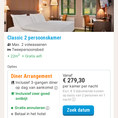
Classic 2 persoonskamer
Max. 2 volwassenen
Tweepersoonsbed
2
22m
Gratis wifi
Opties
Diner Arrangement
Vanaf
€ 279,30
Inclusief 3-gangen diner
per kamer per nacht
op dag van aankomst
Excl. € 5 bijkomende kosten
Inclusief zeer goed
op basis van 2 personen en 1
ontbijt
nacht
Gratis annuleren
voor Diner Ar
Zoek datum
Betaal in het hotel