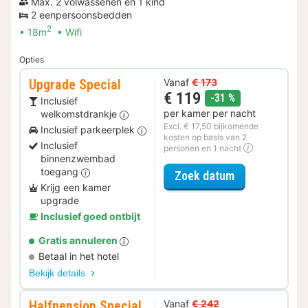
Max. 2 volwassenen en 1 kind
2 eenpersoonsbedden
2
18m
Wifi
Opties
Upgrade Special
Vanaf
€ 173
€ 119
korting
-31 %
Inclusief
per kamer per nacht
welkomstdrankje
Excl. € 17,50 bijkomende
Inclusief parkeerplek
kosten op basis van 2
Inclusief
personen en 1 nacht
binnenzwembad
toegang
voor Upgrade 
Zoek datum
Krijg een kamer
upgrade
Inclusief goed ontbijt
Gratis annuleren
Betaal in het hotel
Bekijk details
Halfpension Special
Vanaf
€ 242