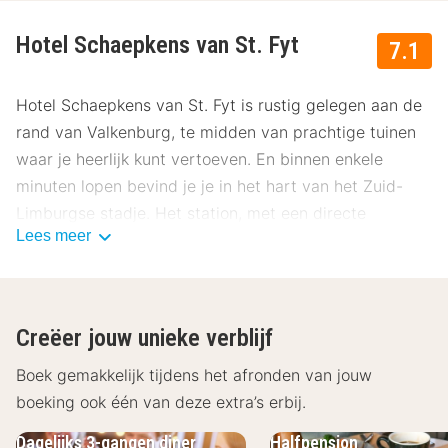
Hotel Schaepkens van St. Fyt
7.1
Hotel Schaepkens van St. Fyt is rustig gelegen aan de
rand van Valkenburg, te midden van prachtige tuinen
waar je heerlijk kunt vertoeven. En binnen enkele
minuten lopen bevind je je in het hart van het Zuid-
Limburgse stadje. Het station, met een directe
Lees meer
treinverbinding naar Maastricht, ligt op 2 minuten
loopafstand van het hotel.
Ligging Hotel Schaepkens van St. Fyt
Creëer jouw unieke verblijf
In de gezellige omgeving van Hotel Schaepkens van
St. Fyt kun je met gemak enkele dagen vertoeven.
Boek gemakkelijk tijdens het afronden van jouw
Onder het genot van een drankje geniet je op een van
boeking ook één van deze extra’s erbij.
de vele terrassen die Valkenburg rijk is. Maak ook een
Dagelijks 3-gangen diner
Halfpension