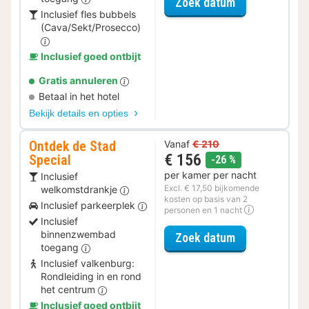
voor Romantis
Zoek datum
Inclusief fles bubbels
(Cava/Sekt/Prosecco)
Inclusief goed ontbijt
Gratis annuleren
Betaal in het hotel
Bekijk details en opties
Ontdek de Stad
Vanaf
€ 210
€ 156
Special
korting
-26 %
per kamer per nacht
Inclusief
Excl. € 17,50 bijkomende
welkomstdrankje
kosten op basis van 2
Inclusief parkeerplek
personen en 1 nacht
Inclusief
binnenzwembad
voor Ontdek de
Zoek datum
toegang
Inclusief valkenburg:
Rondleiding in en rond
het centrum
Inclusief goed ontbijt