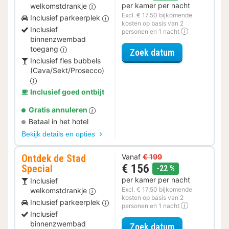
per kamer per nacht
welkomstdrankje
Excl. € 17,50 bijkomende
Inclusief parkeerplek
kosten op basis van 2
Inclusief
personen en 1 nacht
binnenzwembad
toegang
voor Romantis
Zoek datum
Inclusief fles bubbels
(Cava/Sekt/Prosecco)
Inclusief goed ontbijt
Gratis annuleren
Betaal in het hotel
Bekijk details en opties
Ontdek de Stad
Vanaf
€ 199
€ 156
Special
korting
-22 %
per kamer per nacht
Inclusief
Excl. € 17,50 bijkomende
welkomstdrankje
kosten op basis van 2
Inclusief parkeerplek
personen en 1 nacht
Inclusief
binnenzwembad
voor Ontdek de
Zoek datum