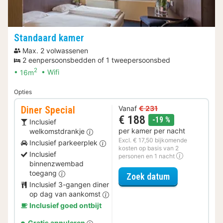
Standaard kamer
Max. 2 volwassenen
2 eenpersoonsbedden of 1 tweepersoonsbed
2
16m
Wifi
Opties
Diner Special
Vanaf
€ 231
€ 188
korting
-19 %
Inclusief
per kamer per nacht
welkomstdrankje
Excl. € 17,50 bijkomende
Inclusief parkeerplek
kosten op basis van 2
Inclusief
personen en 1 nacht
binnenzwembad
toegang
voor Diner Spe
Zoek datum
Inclusief 3-gangen diner
op dag van aankomst
Inclusief goed ontbijt
Gratis annuleren