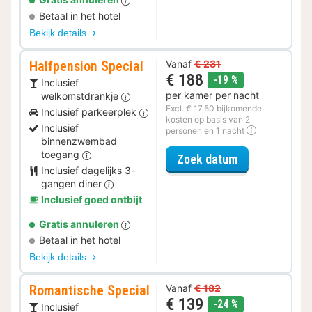
Betaal in het hotel
Bekijk details
Halfpension Special
Vanaf
€ 231
€ 188
korting
-19 %
Inclusief
per kamer per nacht
welkomstdrankje
Excl. € 17,50 bijkomende
Inclusief parkeerplek
kosten op basis van 2
Inclusief
personen en 1 nacht
binnenzwembad
toegang
voor Halfpensi
Zoek datum
Inclusief dagelijks 3-
gangen diner
Inclusief goed ontbijt
Gratis annuleren
Betaal in het hotel
Bekijk details
Romantische Special
Vanaf
€ 182
€ 139
korting
-24 %
Inclusief