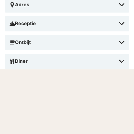
Begin de dag met een uitgebreid ontbijtbuffet en
Adres
verken daarna Valkenburg te voet of per fiets; het
hotel heeft oplaadpunten voor e-bikes. Ontspan in het
Receptie
verwarmde binnenzwembad en de sauna, die gratis
toegankelijk zijn bij een Superior of Superior+ kamer.
Sluit de dag af met een dinerbuffet met live cooking
Ontbijt
en pizza’s uit de authentieke Italiaanse pizzaoven.
Geniet daarna van een drankje in de gezellige bar met
Diner
livemuziek.
Huisdieren
Roken
Betalen in dit hotel