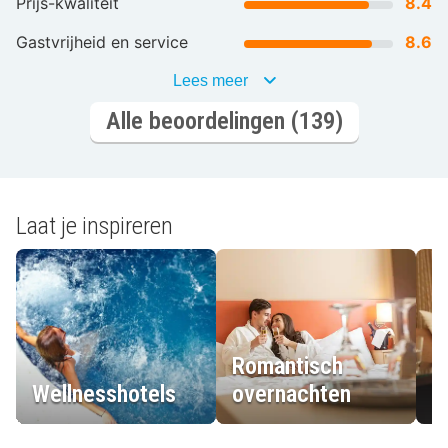
Prijs-kwaliteit
8.4
Gastvrijheid en service
8.6
Lees meer
Alle beoordelingen (139)
Laat je inspireren
Romantisch
Wellnesshotels
overnachten
L