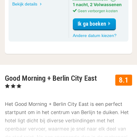
Bekijk details
1 nacht
,
2 Volwassenen
Geen verborgen kosten
Ik ga boeken
voor
Andere datum kiezen?
Standard
Twin
Room
Good Morning + Berlin City East
8.1
, 3 Sterren
Het Good Morning + Berlin City East is een perfect
startpunt om in het centrum van Berlijn te duiken. Het
hotel ligt dicht bij diverse verbindingen met het
openbaar vervoer, waarmee je snel naar elk deel van
de stad reist. Na een spannende dag in de metropool