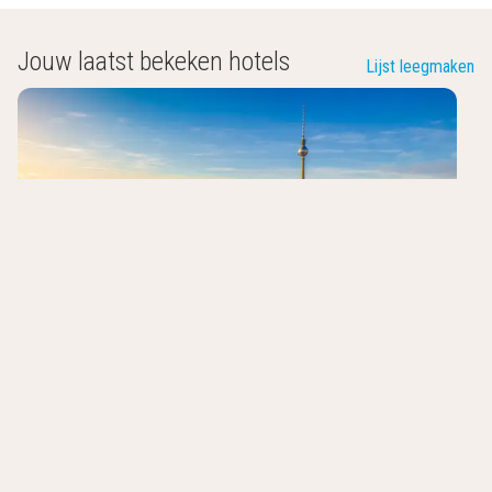
Jouw laatst bekeken hotels
Lijst leegmaken
Good Morning + Berlin City East
Berlijn
,
Duitsland
8.1
/10
Talloze restaurants om uit te kiezen
30 minuten van Alexanderplatz
Gratis sauna