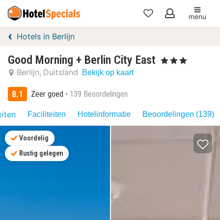
menu
Mijn
Hotels in Berlijn
favorieten
Good Morning + Berlin City East
, 3 Sterren
Berlijn
Duitsland
Bekijk op kaart
8.1
Zeer goed
139 Beoordelingen
eiten
Faciliteiten
Hotelinformatie
Beoordelingen (139)
Voordelig
Rustig gelegen