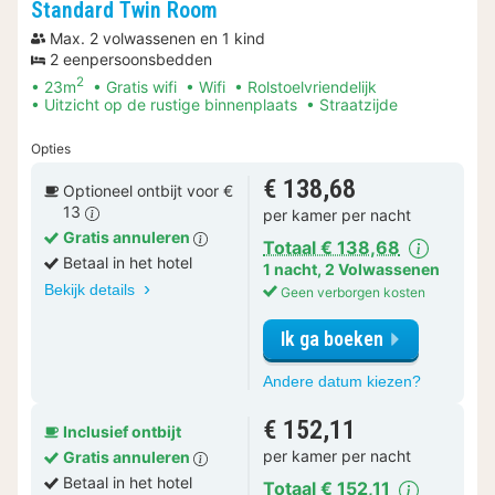
Standard Twin Room
Max. 2 volwassenen en 1 kind
2 eenpersoonsbedden
2
23m
Gratis wifi
Wifi
Rolstoelvriendelijk
Uitzicht op de rustige binnenplaats
Straatzijde
Opties
€ 138,68
Optioneel ontbijt voor €
13
per kamer per nacht
Gratis annuleren
Totaal € 138,68
Betaal in het hotel
1 nacht
,
2 Volwassenen
Bekijk details
Geen verborgen kosten
Ik ga boeken
voor
Andere datum kiezen?
Standard
Twin
€ 152,11
Inclusief ontbijt
Room
per kamer per nacht
Gratis annuleren
Betaal in het hotel
Totaal € 152,11