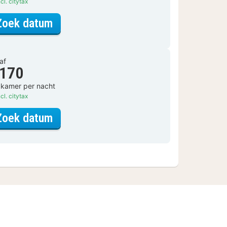
cl. citytax
voor Standaard twin kamer
Zoek datum
af
 170
 kamer per nacht
cl. citytax
voor Standaard twin kamer
Zoek datum