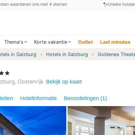
sten waarderen ons met 4 sterren
Unieke hotele
Thema's
Korte vakantie
Outlet
Last minutes
tels in Salzburg
Hotels in Salzburg
Goldenes Theate
ren
lzburg
Oostenrijk
Bekijk op kaart
teiten
Hotelinformatie
Beoordelingen (1)