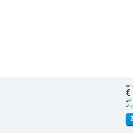
Van
€
per
in