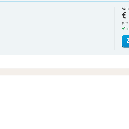
Van
€
per
in