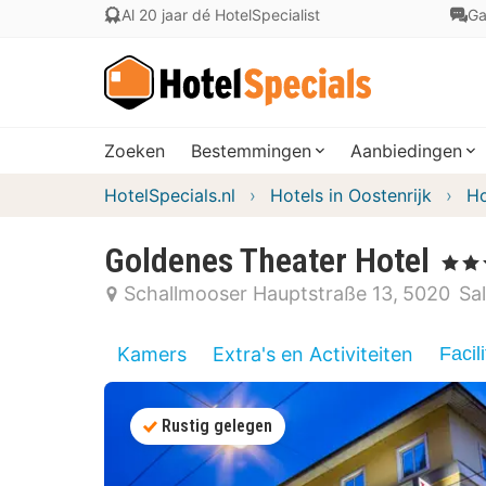
Al 20 jaar dé HotelSpecialist
Ga
Zoeken
Bestemmingen
Aanbiedingen
HotelSpecials.nl
Hotels in Oostenrijk
Ho
Goldenes Theater Hotel
, 4 Ster
Schallmooser Hauptstraße 13
5020
Sa
Kamers
Extra's en Activiteiten
Facili
Rustig gelegen