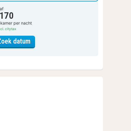
af
 170
 kamer per nacht
cl. citytax
voor Standaard 2 persoonskamer
Zoek datum