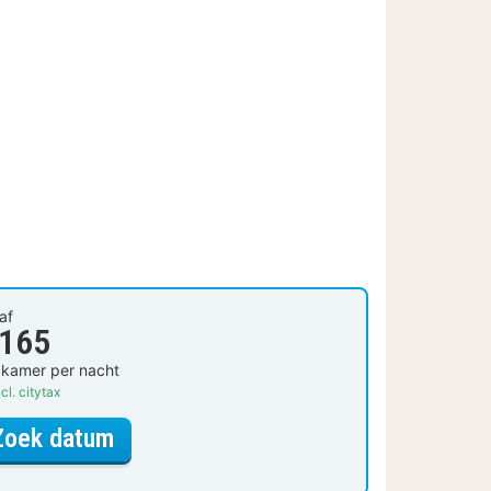
af
 165
 kamer per nacht
cl. citytax
voor Standaard 2 persoonskamer
Zoek datum