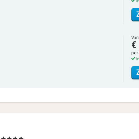
in
Van
€
per
in
l
, 4 Sterren