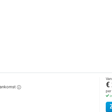
Van
€
 aankomst
per
in