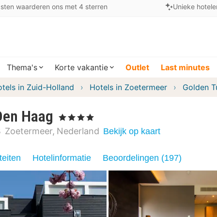
sten waarderen ons met 4 sterren
Unieke hotele
Thema's
Korte vakantie
Outlet
Last minutes
tels in Zuid-Holland
Hotels in Zoetermeer
Golden T
 Den Haag
, 4 Sterren
B
Zoetermeer
Nederland
Bekijk op kaart
teiten
Hotelinformatie
Beoordelingen (197)