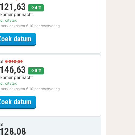
 121,63
korting
-34 %
 kamer per nacht
cl. citytax
. servicekosten € 10 per reservering
voor Romantische Special
Zoek datum
af
€ 210,31
 146,63
korting
-30 %
 kamer per nacht
cl. citytax
. servicekosten € 10 per reservering
voor Rondvaarten & boottochten Sp
Zoek datum
af
 128,08