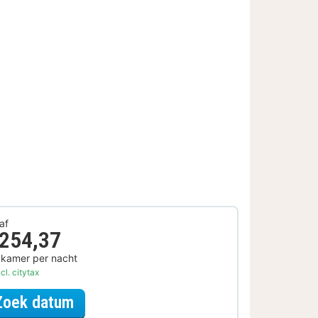
af
 254,37
 kamer per nacht
cl. citytax
voor Diner Arrangement
Zoek datum