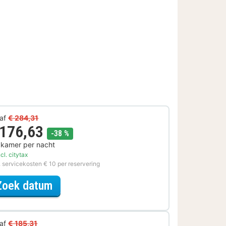
af
€ 284,31
 176,63
korting
-38 %
 kamer per nacht
cl. citytax
. servicekosten € 10 per reservering
voor Spa Resort Special
Zoek datum
af
€ 185,31