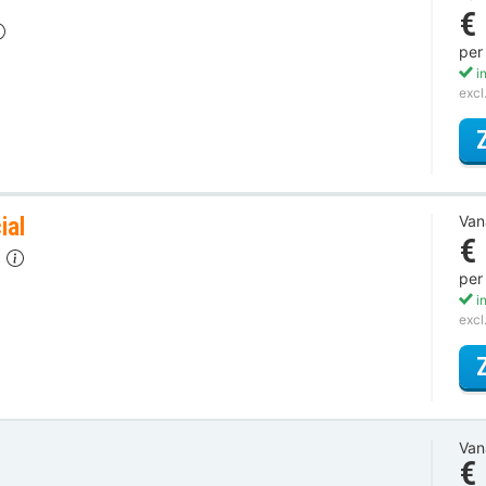
€
per
in
excl
ial
Van
€
t
per
in
excl
Van
€