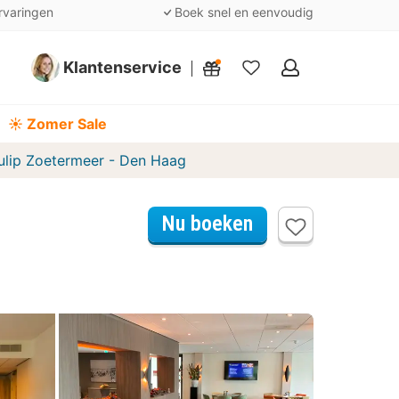
rvaringen
Boek snel en eenvoudig
Klantenservice
Mijn
favorieten
☀️ Zomer Sale
ulip Zoetermeer - Den Haag
Nu boeken