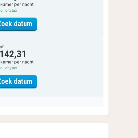
 kamer per nacht
cl. citytax
voor Comfort kamer Hotdeal
Zoek datum
af
 142,31
 kamer per nacht
cl. citytax
voor Comfort kamer
Zoek datum