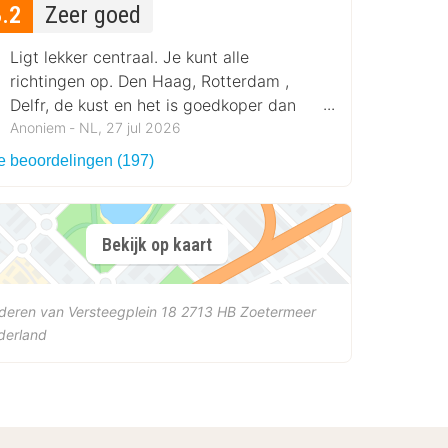
8.2
Zeer goed
Ligt lekker centraal. Je kunt alle
richtingen op. Den Haag, Rotterdam ,
Delfr, de kust en het is goedkoper dan
een hotel in Den Haag.
Anoniem ‐ NL, 27 jul 2026
le beoordelingen (197)
Bekijk op kaart
deren van Versteegplein 18
2713 HB
Zoetermeer
derland