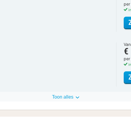
per
in
Van
€
per
in
Toon alles