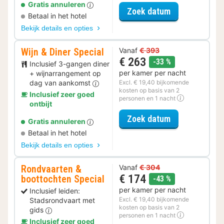
Gratis annuleren
voor Romantis
Zoek datum
Betaal in het hotel
Bekijk details en opties
Wijn & Diner Special
Vanaf
€ 393
€ 263
korting
-33 %
Inclusief 3-gangen diner
per kamer per nacht
+ wijnarrangement op
dag van aankomst
Excl. € 19,40 bijkomende
kosten op basis van 2
Inclusief zeer goed
personen en 1 nacht
ontbijt
voor Wijn & Di
Zoek datum
Gratis annuleren
Betaal in het hotel
Bekijk details en opties
Rondvaarten &
Vanaf
€ 304
€ 174
boottochten Special
korting
-43 %
per kamer per nacht
Inclusief leiden:
Excl. € 19,40 bijkomende
Stadsrondvaart met
kosten op basis van 2
gids
personen en 1 nacht
Inclusief zeer goed