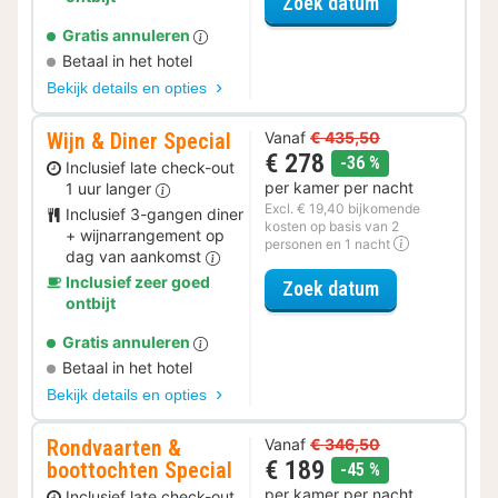
voor Romantis
Zoek datum
Gratis annuleren
Betaal in het hotel
Bekijk details en opties
Wijn & Diner Special
Vanaf
€ 435,50
€ 278
korting
-36 %
Inclusief late check-out
per kamer per nacht
1 uur langer
Excl. € 19,40 bijkomende
Inclusief 3-gangen diner
kosten op basis van 2
+ wijnarrangement op
personen en 1 nacht
dag van aankomst
Inclusief zeer goed
voor Wijn & Di
Zoek datum
ontbijt
Gratis annuleren
Betaal in het hotel
Bekijk details en opties
Rondvaarten &
Vanaf
€ 346,50
€ 189
boottochten Special
korting
-45 %
per kamer per nacht
Inclusief late check-out