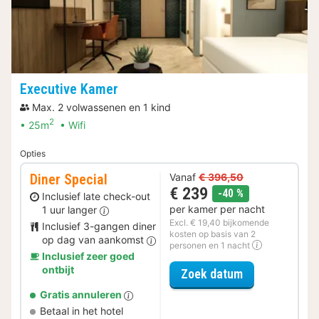
Executive Kamer
Max. 2 volwassenen en 1 kind
2
25m
Wifi
Opties
Diner Special
Vanaf
€ 396,50
€ 239
korting
-40 %
Inclusief late check-out
per kamer per nacht
1 uur langer
Excl. € 19,40 bijkomende
Inclusief 3-gangen diner
kosten op basis van 2
op dag van aankomst
personen en 1 nacht
Inclusief zeer goed
ontbijt
voor Diner Spe
Zoek datum
Gratis annuleren
Betaal in het hotel