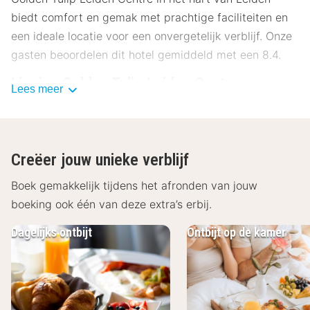
biedt comfort en gemak met prachtige faciliteiten en
een ideale locatie voor een onvergetelijk verblijf. Onze
gasten beoordelen dit hotel gemiddeld met een 8.4.
Ligging Golden Tulip Leiden Centre
Lees meer
Golden Tulip Leiden Centre ligt perfect, direct
tegenover het treinstation en op slechts een paar
minuten wandelen van het bruisende stadscentrum.
Creëer jouw unieke verblijf
Ontdek de rijke cultuur en geschiedenis van Leiden
met deze nabijgelegen bezienswaardigheden:
Boek gemakkelijk tijdens het afronden van jouw
boeking ook één van deze extra’s erbij.
Rijksmuseum voor Volkenkunde - 450 m
Leiden Centraal - 450 m
Dagelijks ontbijt
Ontbijt op de kamer
De Lakenhal - 600 m
Molen de Put - 800 m
Heempark Leiden - 700 m
Hortus Botanicus Leiden - 1,4 km