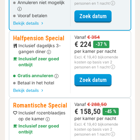
Annuleren niet mogelijk
personen en 1 nacht
voor Comfort 
Zoek datum
Vooraf betalen
Bekijk details
Halfpension Special
Vanaf
€ 354
€ 224
korting
-37 %
Inclusief dagelijks 3-
per kamer per nacht
gangen diner
Excl. € 19,40 bijkomende
Inclusief zeer goed
kosten op basis van 2
ontbijt
personen en 1 nacht
Gratis annuleren
voor Halfpensi
Zoek datum
Betaal in het hotel
Bekijk details
Romantische Special
Vanaf
€ 288,50
€ 158,50
korting
-45 %
Inclusief rozenblaadjes
per kamer per nacht
op de kamer
Excl. € 19,40 bijkomende
Inclusief zeer goed
kosten op basis van 2
ontbijt
personen en 1 nacht