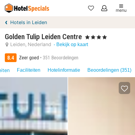
menu
Mijn
Hotels in Leiden
favorieten
Golden Tulip Leiden Centre
, 4 Sterren
Leiden
Nederland
- Bekijk op kaart
8.4
Zeer goed
351 Beoordelingen
eiten
Faciliteiten
Hotelinformatie
Beoordelingen (351)