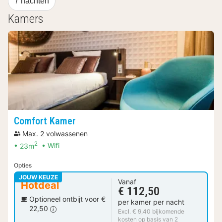
7 nachten
Kamers
Comfort Kamer
Max. 2 volwassenen
2
23m
Wifi
Opties
JOUW KEUZE
Vanaf
Hotdeal
€ 112,50
Optioneel ontbijt voor €
per kamer per nacht
22,50
Excl. € 9,40 bijkomende
kosten op basis van 2