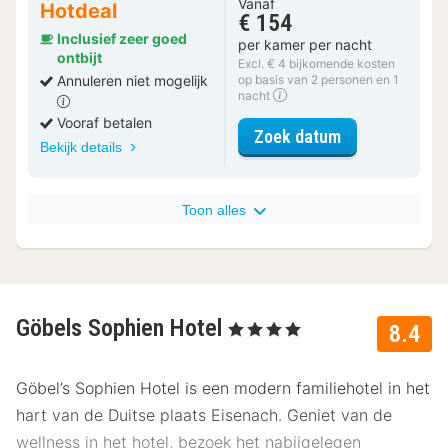
Vanaf
Hotdeal
€ 154
Inclusief zeer goed
per kamer per nacht
ontbijt
Excl. € 4 bijkomende kosten
Annuleren niet mogelijk
op basis van 2 personen en 1
nacht
Vooraf betalen
voor Comfort 
Zoek datum
Bekijk details
Toon alles
Göbels Sophien Hotel
, 4 Sterren
8.4
Göbel’s Sophien Hotel is een modern familiehotel in het
hart van de Duitse plaats Eisenach. Geniet van de
wellness in het hotel, bezoek het nabijgelegen