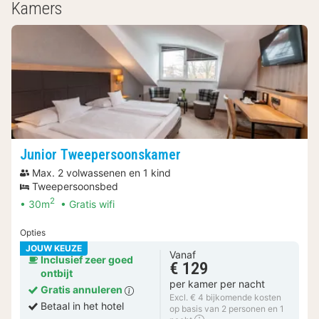
Kamers
Junior Tweepersoonskamer
Max. 2 volwassenen en 1 kind
Tweepersoonsbed
2
30m
Gratis wifi
Opties
JOUW KEUZE
Vanaf
Inclusief zeer goed
€ 129
ontbijt
per kamer per nacht
Gratis annuleren
Excl. € 4 bijkomende kosten
Betaal in het hotel
op basis van 2 personen en 1