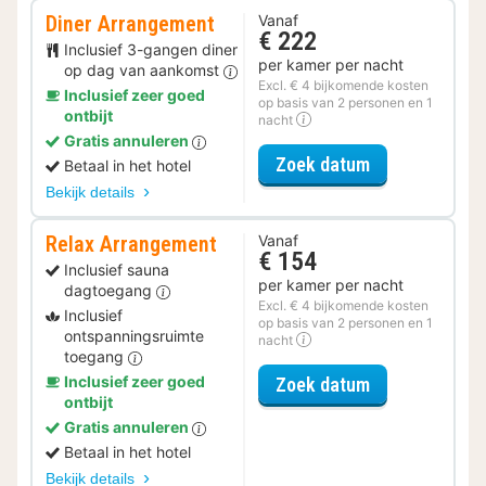
Diner Arrangement
Vanaf
€ 222
Inclusief 3-gangen diner
per kamer per nacht
op dag van aankomst
Excl. € 4 bijkomende kosten
Inclusief zeer goed
op basis van 2 personen en 1
ontbijt
nacht
Gratis annuleren
voor Diner Ar
Zoek datum
Betaal in het hotel
Bekijk details
Relax Arrangement
Vanaf
€ 154
Inclusief sauna
per kamer per nacht
dagtoegang
Excl. € 4 bijkomende kosten
Inclusief
op basis van 2 personen en 1
ontspanningsruimte
nacht
toegang
voor Relax Ar
Inclusief zeer goed
Zoek datum
ontbijt
Gratis annuleren
Betaal in het hotel
Bekijk details