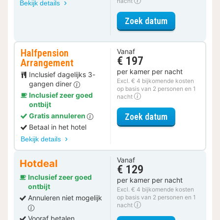
nacht
Bekijk details
voor Junior T
Zoek datum
Halfpension
Vanaf
€ 197
Arrangement
per kamer per nacht
Inclusief dagelijks 3-
Excl. € 4 bijkomende kosten
gangen diner
op basis van 2 personen en 1
Inclusief zeer goed
nacht
ontbijt
voor Halfpens
Zoek datum
Gratis annuleren
Betaal in het hotel
Bekijk details
Vanaf
Hotdeal
€ 129
Inclusief zeer goed
per kamer per nacht
ontbijt
Excl. € 4 bijkomende kosten
Annuleren niet mogelijk
op basis van 2 personen en 1
nacht
Vooraf betalen