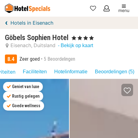
menu
Mijn
Hotels in Eisenach
favorieten
Göbels Sophien Hotel
, 4 Sterren
Eisenach
Duitsland
- Bekijk op kaart
8.4
Zeer goed
5 Beoordelingen
iteiten
Faciliteiten
Hotelinformatie
Beoordelingen (5)
Geniet van luxe
Rustig gelegen
Goede wellness