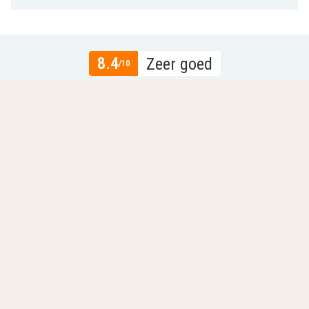
8.4
Zeer goed
/10
Gebaseerd op
5 echte beoordelingen
door onze
gasten.
Locatie
8.8
Prijs-kwaliteit
8.0
Gastvrijheid en service
9.1
Lees meer
Alle beoordelingen (5)