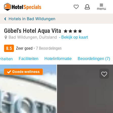
menu
Mijn
Hotels in Bad Wildungen
favorieten
Göbel's Hotel Aqua Vita
, 4 Sterren
Bad Wildungen
Duitsland
- Bekijk op kaart
8.5
Zeer goed
7 Beoordelingen
iteiten
Faciliteiten
Hotelinformatie
Beoordelingen (7)
Goede wellness