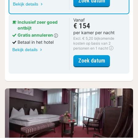
voor Standaar
Zoek datum
Bekijk details
Vanaf
Inclusief zeer goed
€ 154
ontbijt
per kamer per nacht
Gratis annuleren
Excl. € 5,20 bijkomende
Betaal in het hotel
kosten op basis van 2
personen en 1 nacht
Bekijk details
voor Standaa
Zoek datum