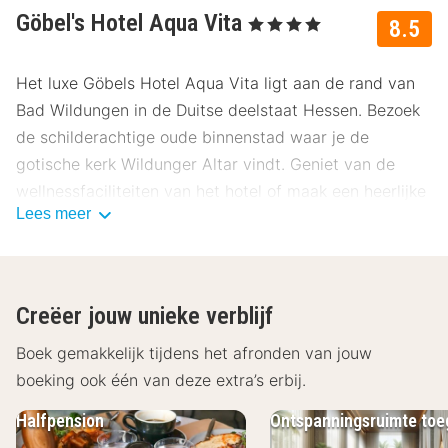
Göbel's Hotel Aqua Vita
, 4 Sterren
8.5
Het luxe Göbels Hotel Aqua Vita ligt aan de rand van
Bad Wildungen in de Duitse deelstaat Hessen. Bezoek
de schilderachtige oude binnenstad waar je de
gotische kerk Wildunger Altar vindt. Geniet van de
wellnessfaciliteiten van het hotel of maak een heerlijke
Lees meer
wandeling door de prachtige omgeving.
Over Göbels Hotel Aqua Vita
Göbels Hotel Aqua Vita beschikt over comfortabele
Creëer jouw unieke verblijf
kamers die allen standaard zijn voorzien van een
televisie, radio, minibar en telefoon. Daarnaast vind je
Boek gemakkelijk tijdens het afronden van jouw
in de badkamer een douche en/of bad, toilet, föhn en
boeking ook één van deze extra’s erbij.
badjassen.
Halfpension
Ontspanningsruimte to
Restaurant en andere faciliteiten Göbels