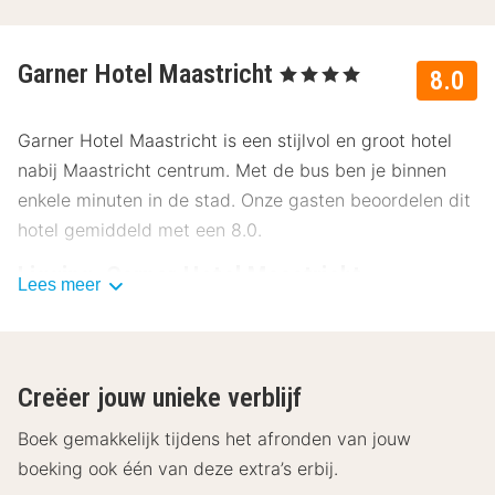
Garner Hotel Maastricht
, 4 Sterren
8.0
Garner Hotel Maastricht is een stijlvol en groot hotel
nabij Maastricht centrum. Met de bus ben je binnen
enkele minuten in de stad. Onze gasten beoordelen dit
hotel gemiddeld met een 8.0.
Ligging Garner Hotel Maastricht
Lees meer
Garner Hotel Maastricht heeft een goede
bereikbaarheid ten opzichte van het centrum van
Maastricht. Neem bijvoorbeeld de bus en je bent in 15
Creëer jouw unieke verblijf
minuten in het centrum. Deze stad heeft een
uitgesproken schoonheid als kroonjuweel van het
Boek gemakkelijk tijdens het afronden van jouw
zuiden van Nederland. Het wordt ook wel de mooiste
boeking ook één van deze extra’s erbij.