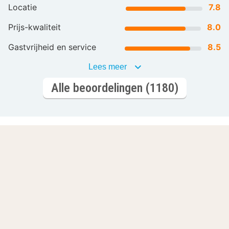
Locatie
7.8
Prijs-kwaliteit
8.0
Gastvrijheid en service
8.5
Lees meer
Alle beoordelingen (1180)
Laat je inspireren
Romantisch
Wellnesshotels
overnachten
L