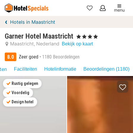
menu
Mijn
Hotels in Maastricht
favorieten
Garner Hotel Maastricht
, 4 Sterren
Maastricht
Nederland
Bekijk op kaart
8.0
Zeer goed
1180 Beoordelingen
iten
Faciliteiten
Hotelinformatie
Beoordelingen (1180)
Rustig gelegen
Voordelig
Design hotel