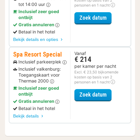
kosten op basis van 2
tot 14:00 uur
personen en 1 nacht
Inclusief zeer goed
voor Late Che
Zoek datum
ontbijt
Gratis annuleren
Betaal in het hotel
Bekijk details en opties
Spa Resort Special
Vanaf
€ 214
Inclusief parkeerplek
per kamer per nacht
Inclusief valkenburg:
Excl. € 23,50 bijkomende
Toegangskaart voor
kosten op basis van 2
Thermae 2000
personen en 1 nacht
Inclusief zeer goed
voor Spa Resor
ontbijt
Zoek datum
Gratis annuleren
Betaal in het hotel
Bekijk details