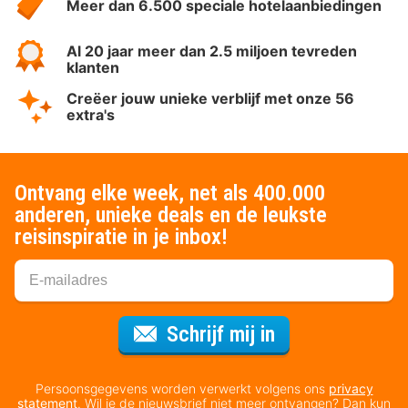
Meer dan 6.500 speciale hotelaanbiedingen
Al 20 jaar meer dan 2.5 miljoen tevreden
klanten
Creëer jouw unieke verblijf met onze 56
extra's
Ontvang elke week, net als 400.000
anderen, unieke deals en de leukste
reisinspiratie in je inbox!
Voor de nieuws
Schrijf mij in
Persoonsgegevens worden verwerkt volgens ons
privacy
statement
. Wil je de nieuwsbrief niet meer ontvangen? Dan kun