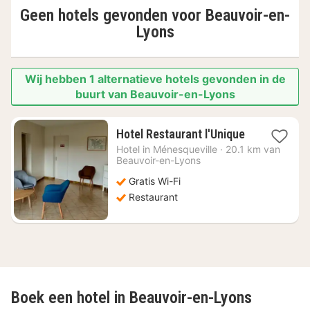
Geen hotels gevonden voor
Beauvoir-en-
Lyons
Wij hebben 1 alternatieve hotels gevonden in de
buurt van Beauvoir-en-Lyons
1
Hotel Restaurant l'Unique
nacht
Hotel in
Ménesqueville
·
20.1 km van
vanaf
Beauvoir-en-Lyons
€
Gratis Wi-Fi
101,82
Restaurant
Boek een hotel in Beauvoir-en-Lyons