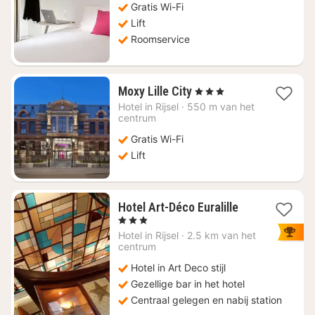
Gratis Wi-Fi
57,19
Lift
Roomservice
1
Moxy Lille City
, 3 Sterren
nacht
Hotel in
Rijsel
·
550 m van het
vanaf
centrum
€
Gratis Wi-Fi
82,34
Lift
1
Hotel Art-Déco Euralille
nacht
, 3 Sterren
vanaf
Hotel in
Rijsel
·
2.5 km van het
€
centrum
85
Hotel in Art Deco stijl
Gezellige bar in het hotel
Centraal gelegen en nabij station