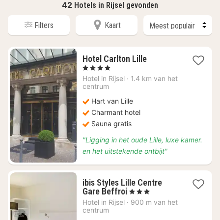
42
Hotels in Rijsel gevonden
Filters
Kaart
1
Hotel Carlton Lille
nacht
, 4 Sterren
vanaf
Hotel in
Rijsel
·
1.4 km van het
€
centrum
167
Hart van Lille
Charmant hotel
Sauna gratis
"Ligging in het oude Lille, luxe kamer.
en het uitstekende ontbijt"
ibis Styles Lille Centre
1
Gare Beffroi
, 3 Sterren
nacht
Hotel in
Rijsel
·
900 m van het
vanaf
centrum
€