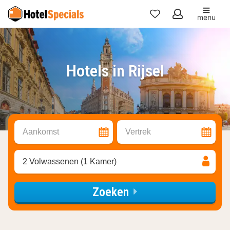
menu
Mijn
favorieten
Hotels in Rijsel
Aankomst
Vertrek
2 Volwassenen (1 Kamer)
Zoeken