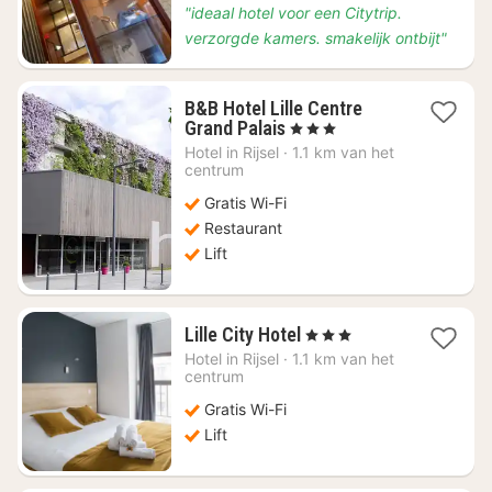
"ideaal hotel voor een Citytrip.
verzorgde kamers. smakelijk ontbijt"
B&B Hotel Lille Centre
1
Grand Palais
, 3 Sterren
nacht
Hotel in
Rijsel
·
1.1 km van het
vanaf
centrum
€
Gratis Wi-Fi
52,73
Restaurant
Lift
1
Lille City Hotel
, 3 Sterren
nacht
Hotel in
Rijsel
·
1.1 km van het
vanaf
centrum
€
Gratis Wi-Fi
49,13
Lift