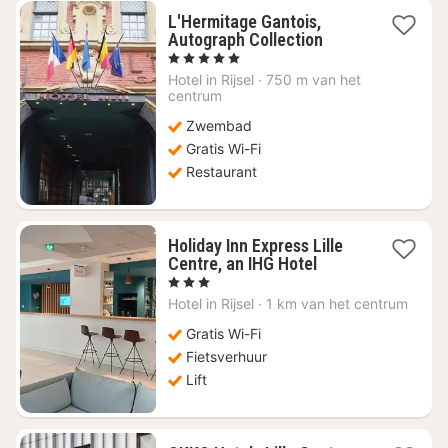
L'Hermitage Gantois,
1
Autograph Collection
nacht
, 5 Sterren
vanaf
Hotel in
Rijsel
·
750 m van het
€
centrum
141,75
Zwembad
Gratis Wi-Fi
Restaurant
Holiday Inn Express Lille
1
Centre, an IHG Hotel
nacht
, 3 Sterren
vanaf
Hotel in
Rijsel
·
1 km van het centrum
€
68,56
Gratis Wi-Fi
Fietsverhuur
Lift