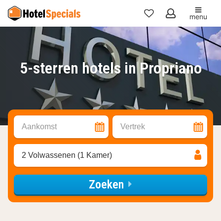
menu
Mijn
favorieten
5-sterren hotels in Propriano
Aankomst
Vertrek
2 Volwassenen (1 Kamer)
Zoeken