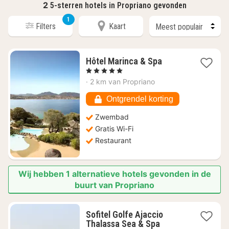
2
5-sterren hotels in Propriano gevonden
1
Filters
Kaart
1
Hôtel Marinca & Spa
nacht
, 5 Sterren
vanaf
·
2 km van Propriano
€
871,03
Ontgrendel korting
Zwembad
Gratis Wi-Fi
Restaurant
Wij hebben 1 alternatieve hotels gevonden in de
buurt van Propriano
Sofitel Golfe Ajaccio
1
Thalassa Sea & Spa