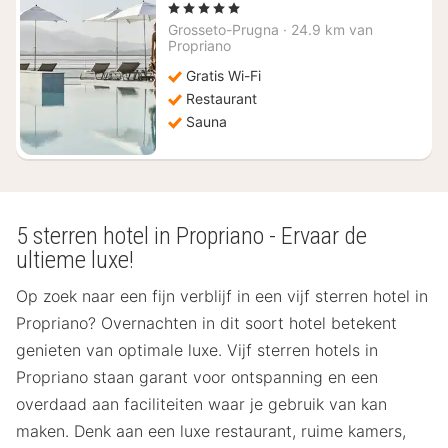
nacht
, 5 Sterren
vanaf
Grosseto-Prugna
·
24.9 km van
€
Propriano
507
Gratis Wi-Fi
Restaurant
Sauna
5 sterren hotel in Propriano - Ervaar de
ultieme luxe!
Op zoek naar een fijn verblijf in een vijf sterren hotel in
Propriano? Overnachten in dit soort hotel betekent
genieten van optimale luxe. Vijf sterren hotels in
Propriano staan garant voor ontspanning en een
overdaad aan faciliteiten waar je gebruik van kan
maken. Denk aan een luxe restaurant, ruime kamers,