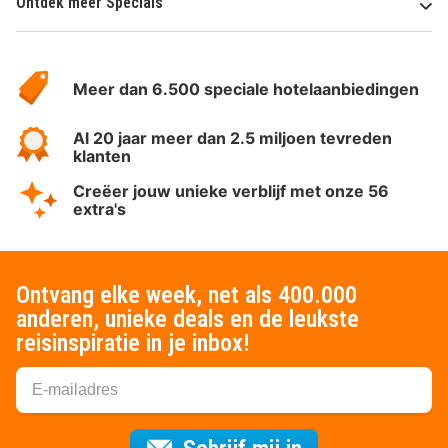
Ontdek meer Specials
Over
HotelSpecials
Meer dan 6.500 speciale hotelaanbiedingen
Al 20 jaar meer dan 2.5 miljoen tevreden
klanten
Creëer jouw unieke verblijf met onze 56
extra's
Ontvang elke week, net als 400.000
anderen, unieke deals en de leukste
reisinspiratie in je inbox!
Voor de nieuws