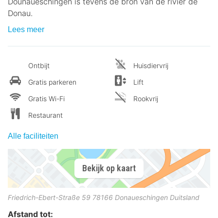
Dounaueschingen is tevens de bron van de rivier de
Donau.
Lees meer
Ontbijt
Huisdiervrij
Gratis parkeren
Lift
Gratis Wi-Fi
Rookvrij
Restaurant
Alle faciliteiten
Bekijk op kaart
Friedrich-Ebert-Straße 59
78166
Donaueschingen
Duitsland
Afstand tot: