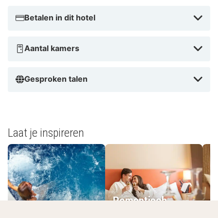
Betalen in dit hotel
Aantal kamers
Gesproken talen
Laat je inspireren
Romantisch
Wellnesshotels
overnachten
L