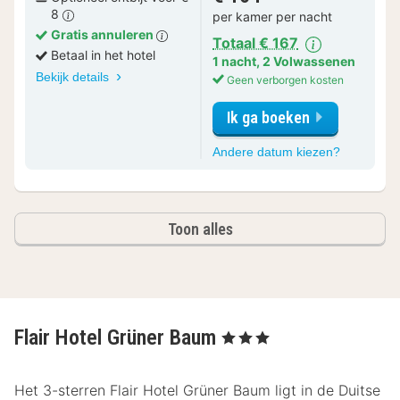
8
per kamer per nacht
Gratis annuleren
Totaal € 167
Betaal in het hotel
1 nacht
,
2 Volwassenen
Bekijk details
Geen verborgen kosten
Ik ga boeken
voor
Andere datum kiezen?
Superior
Tweepers
Toon alles
Flair Hotel Grüner Baum
, 3 Sterren
Het 3-sterren Flair Hotel Grüner Baum ligt in de Duitse