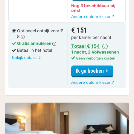
Nog 3 beschikbaar bij
ons!
voor
Andere datum kiezen?
Ontbijt
Arrangeme
€ 151
Optioneel ontbijt voor €
8
per kamer per nacht
Gratis annuleren
Totaal € 154
Betaal in het hotel
1 nacht
,
2 Volwassenen
Bekijk details
Geen verborgen kosten
Ik ga boeken
voor
Andere datum kiezen?
Comfort
Tweepers