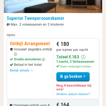
Superior Tweepersoonskamer
Max. 2 volwassenen en 2 kinderen
Opties
Ontbijt Arrangement
€ 180
Inclusief dagelijks ontbijt
per kamer per nacht
Totaal € 183
Gratis annuleren
1 nacht
,
2 Volwassenen
Betaal in het hotel
Geen verborgen kosten
Bekijk details
Ik ga boeken
Nog 4 beschikbaar bij
ons!
voor
Andere datum kiezen?
Ontbijt
Arrangeme
€ 164
Optioneel ontbijt voor €