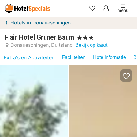
menu
Mijn
Hotels in Donaueschingen
favorieten
Flair Hotel Grüner Baum
, 3 Sterren
Donaueschingen
Duitsland
Bekijk op kaart
Extra's en Activiteiten
Faciliteiten
Hotelinformatie
B