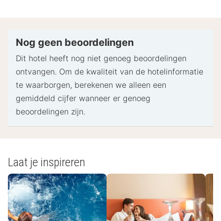
Bij het inchecken dien je mogelijk een erkend
identiteitsbewijs met foto en een creditcard,
pinpas of borgsom in contanten te verstrekken
Nog geen beoordelingen
voor incidentele kosten.
Dit hotel heeft nog niet genoeg beoordelingen
Speciale verzoeken worden onder voorbehoud van
ontvangen. Om de kwaliteit van de hotelinformatie
beschikbaarheid bij het inchecken ingewilligd.
te waarborgen, berekenen we alleen een
Hiervoor kunnen extra kosten in rekening worden
gemiddeld cijfer wanneer er genoeg
gebracht. Speciale verzoeken kunnen niet worden
beoordelingen zijn.
gegarandeerd.
Deze accommodatie accepteert creditcards. Let
op: contante betalingen zijn niet toegestaan.
Geluiddichte kamers kunnen niet worden
Laat je inspireren
gegarandeerd.
De accommodatie beschikt over de volgende
veiligheidsvoorzieningen: een brandblusser en een
EHBO-doos