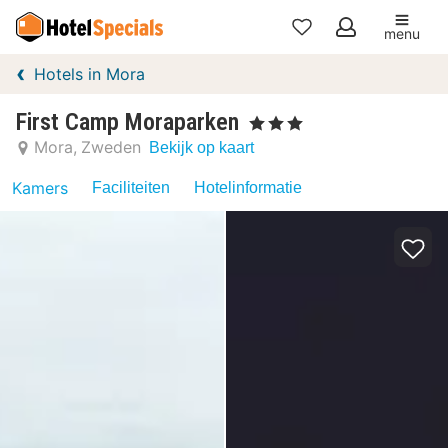
menu
Mijn
Hotels in Mora
favorieten
First Camp Moraparken
, 3 Sterren
Mora
Zweden
Bekijk op kaart
Kamers
Faciliteiten
Hotelinformatie