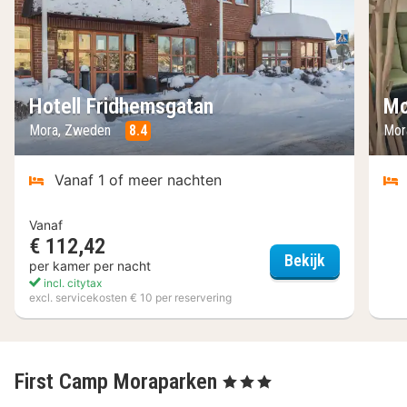
Hotell Fridhemsgatan
Mo
Mora, Zweden
8.4
Mor
Vanaf 1 of meer nachten
Vanaf
€ 112,42
Hotell Frid
Bekijk
per kamer per nacht
incl. citytax
excl. servicekosten € 10 per reservering
First Camp Moraparken
, 3 Sterren