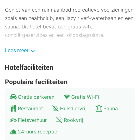
Geniet van een ruim aanbod recreatieve voorzieningen
zoals een healthclub, een 'lazy river'-waterbaan en een
sauna. Dit hotel bevat ook gratis wifi,
conciërgeservices en een skiopslagruimte.
Gasten van First Camp Moraparken kunnen genieten
Lees meer
van een lekker diner bij VH of iets halen bij de
snackbar/deli. Maak kennis met andere gasten tijdens
Hotelfaciliteiten
een gratis receptie, dagelijks aangeboden. Sluit je dag
Populaire faciliteiten
af met een drankje in een bar/lounge. Dagelijks kun je
tegen betaling genieten van een lekker ontbijtbuffet.
Gratis parkeren
Gratis Wi-Fi
Hotelstars Union kent in Zweden een officiële
Restaurant
Huisdiervrij
Sauna
sterrenclassificatie toe. Deze accommodatie heeft 3
Fietsverhuur
Rookvrij
stars toegekend gekregen.
24-uurs receptie
Enkele van de voorzieningen zijn een computerstation,