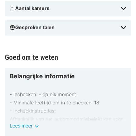
Aantal kamers
Gesproken talen
Goed om te weten
Belangrijke informatie
- Inchecken: - op elk moment
- Minimale leeftijd om in te checken: 18
- Incheckinstructies:
Afhankelijk van het accommodatiebeleid kan voor
Belangrijke
Lees meer
extra personen een toeslag in rekening worden
informatie
gebracht.