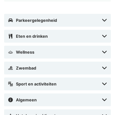
een snelle uitcheckservice en een
stomerij/wasserijservice. Een conferentieruimte en 10
vergaderruimtes zijn enkele van de
Parkeergelegenheid
evenementfaciliteiten in dit hotel. Ter plaatse heb je
gratis parkeerplaatsen.
Eten en drinken
Doe of je thuis bent in één van de 113 kamers. Dankzij
gratis wifi blijf je online, terwijl de tv met kabelzenders
Wellness
zorgt voor het kijkplezier. Badkamers met een douche
zijn voorzien. Voorzieningen zijn bijvoorbeeld een
Zwembad
telefoon en een bureau, terwijl er dagelijks een
huishoudservice is.
Sport en activiteiten
Afstanden worden weergegeven tot op 0,1 mijl en
kilometer. Zorn Museum - 1,1 km Vasaloppet Finish - 1,3
Algemeen
km Zorn House - 1,3 km Vasaloppsmuseet - 1,4 km Kerk
van Mora - 1,4 km Zorngården - 1,4 km Zornmuseet -
1,4 km Tingsnäsbadet - 2,4 km Åmåsängsbadet - 4,9