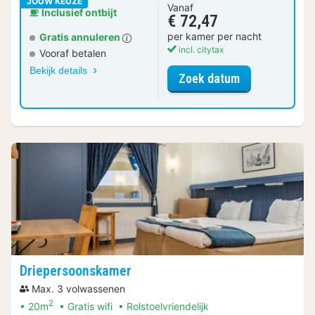
JOUW KEUZE
Vanaf
Inclusief ontbijt
€ 72,47
per kamer per nacht
Gratis annuleren
incl. citytax
Vooraf betalen
Bekijk details
voor Tweeper
Zoek datum
Driepersoonskamer
Max. 3 volwassenen
2
20m
Gratis wifi
Rolstoelvriendelijk