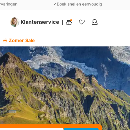
rvaringen
Boek snel en eenvoudig
Klantenservice
Mijn
favorieten
☀️ Zomer Sale