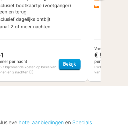
nclusief bootkaartje (voetganger)
Vanaf 1 of 
een en terug
nclusief dagelijks ontbijt
anaf 2 of meer nachten
Vanaf
41
€ 99
amer per nacht
per kamer per na
Altenberge
Hotel Den Helder
Bekijk
€ 27 bijkomende kosten op basis van
Excl. € 18,80 bijkom
onen en 2 nachten
van 2 personen en 1
clusieve
hotel aanbiedingen
en
Specials