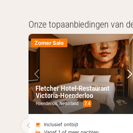
Onze topaanbiedingen van d
Zomer Sale
Vorige foto
Vo
Fletcher Hotel-Restaurant
Victoria-Hoenderloo
Hoenderloo, Nederland
7.4
Vorige foto
Inclusief ontbijt
Vanaf 1 of meer nachten