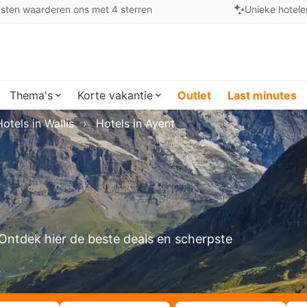
sten waarderen ons met 4 sterren
Unieke hotele
Thema's
Korte vakantie
Outlet
Last minutes
Hotels in Wallis
Hotels in Ayent
? Ontdek hier de beste deals en scherpste