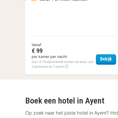
Vanaf
€ 99
per kamer per nacht
Fle
Bekijk
Excl. € 16 bijkomende kosten op basis van
2 personen en 1 nacht
Boek een hotel in Ayent
Op zoek naar het juiste hotel in Ayent? Ho