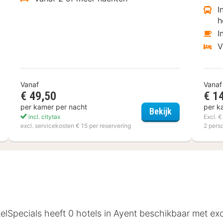
I
h
I
V
Vanaf
Vanaf
€ 49,50
€ 1
per kamer per nacht
per k
tcher Hotel-Restaurant Victoria-Hoenderloo
Akzent Hotel 
Bekijk
incl. citytax
Excl. 
excl. servicekosten € 15 per reservering
2 pers
telSpecials heeft 0 hotels in Ayent beschikbaar met ex