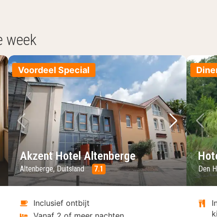
e week
Voordeel Special
Dine
lgende foto
Vorige foto
Volgende 
Vo
Akzent Hotel Altenberge
Hot
Altenberge, Duitsland
7.1
Den H
Inclusief ontbijt
I
k
Vanaf 2 of meer nachten