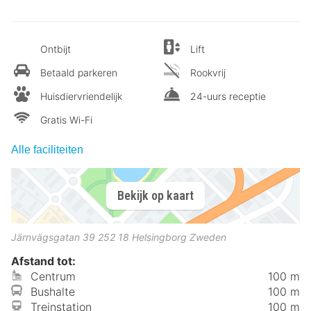
Ontbijt
Lift
Betaald parkeren
Rookvrij
Huisdiervriendelijk
24-uurs receptie
Gratis Wi-Fi
Alle faciliteiten
Bekijk op kaart
Järnvägsgatan 39
252 18
Helsingborg
Zweden
Afstand tot:
Centrum
100 m
Bushalte
100 m
Treinstation
100 m