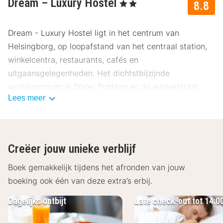
Dream – Luxury Hostel
, 2 Sterren
8.8
Dream - Luxury Hostel ligt in het centrum van
Helsingborg, op loopafstand van het centraal station,
winkelcentra, restaurants, cafés en
uitgaansgelegenheden. Het dichtstbijzijnde
winkelcentrum is Söder Punkten en de winkelstraat
Lees meer
Södergatan ligt op een steenworp afstand van de
faciliteit. Vanuit Dream - Luxury Hostel zijn er goede
mogelijkheden om door te reizen naar b.v. Denemarken
per bus, boot of trein.
Creëer jouw unieke verblijf
Over Dream - Luxe hostel
Boek gemakkelijk tijdens het afronden van jouw
Dream - Luxury Hostel biedt onlangs gerenoveerde en
boeking ook één van deze extra’s erbij.
frisse kamers in verschillende groottes. Alle kamers zijn
Dagelijks ontbijt
Late check-out tot 14:0
uitgerust met bedden, tv en een kleine koelkast. De
kamers zijn privé en worden niet gedeeld met andere