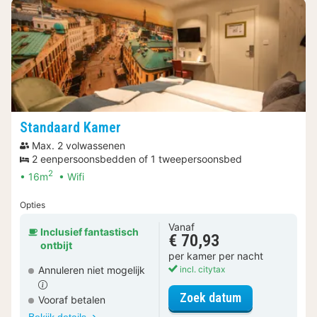
Standaard Kamer
Max. 2 volwassenen
2 eenpersoonsbedden of 1 tweepersoonsbed
2
16m
Wifi
Opties
Vanaf
Inclusief fantastisch
€ 70,93
ontbijt
per kamer per nacht
Annuleren niet mogelijk
incl. citytax
voor Standaar
Zoek datum
Vooraf betalen
Bekijk details