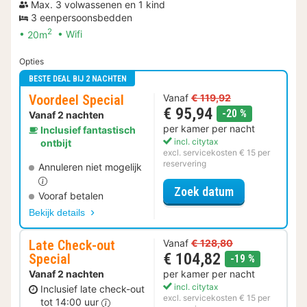
Max. 3 volwassenen en 1 kind
3 eenpersoonsbedden
2
20m
Wifi
Opties
BESTE DEAL BIJ 2 NACHTEN
Voordeel Special
Vanaf
€ 119,92
€ 95,94
korting
-20 %
Vanaf 2 nachten
per kamer per nacht
Inclusief fantastisch
incl. citytax
ontbijt
excl. servicekosten € 15 per
reservering
Annuleren niet mogelijk
voor Voordeel 
Zoek datum
Vooraf betalen
Bekijk details
Late Check-out
Vanaf
€ 128,80
€ 104,82
Special
korting
-19 %
Vanaf 2 nachten
per kamer per nacht
incl. citytax
Inclusief late check-out
excl. servicekosten € 15 per
tot 14:00 uur