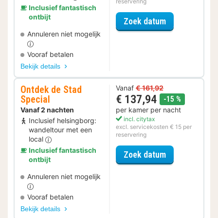
reservering
Inclusief fantastisch
ontbijt
voor Late Che
Zoek datum
Annuleren niet mogelijk
Vooraf betalen
Bekijk details
Ontdek de Stad
Vanaf
€ 161,92
€ 137,94
Special
korting
-15 %
Vanaf 2 nachten
per kamer per nacht
incl. citytax
Inclusief helsingborg:
excl. servicekosten € 15 per
wandeltour met een
reservering
local
Inclusief fantastisch
voor Ontdek de
Zoek datum
ontbijt
Annuleren niet mogelijk
Vooraf betalen
Bekijk details