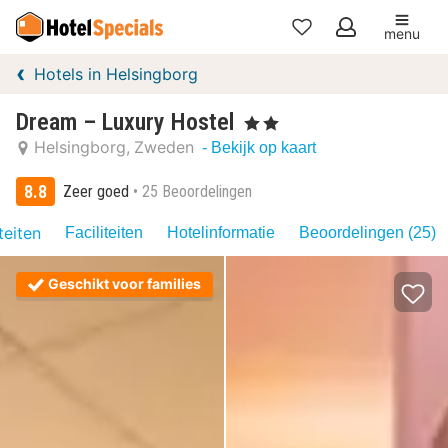
menu
Mijn
Hotels in Helsingborg
favorieten
Dream – Luxury Hostel
, 2 Sterren
Helsingborg
Zweden
- Bekijk op kaart
8.8
Zeer goed
25 Beoordelingen
teiten
Faciliteiten
Hotelinformatie
Beoordelingen (25)
Geschikt voor families