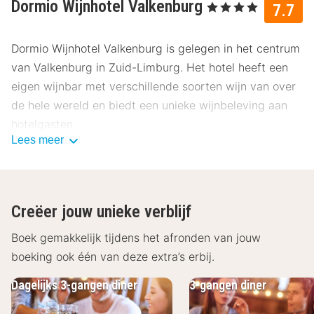
Dormio Wijnhotel Valkenburg
, 4 Sterren
7.7
Dormio Wijnhotel Valkenburg is gelegen in het centrum
van Valkenburg in Zuid-Limburg. Het hotel heeft een
eigen wijnbar met verschillende soorten wijn van over
de hele wereld en biedt een unieke wijnbeleving aan
hotelgasten.
Lees meer
Over Dormio Wijnhotel Valkenburg
Dormio Wijnhotel Valkenburg heeft een unieke stijl. De
moderne hotelkamers hebben allemaal een andere
Creëer jouw unieke verblijf
uitstraling gekoppeld aan verschillende wijnthema's.
De kamers zijn standaard voorzien van een flatscreen
Boek gemakkelijk tijdens het afronden van jouw
televisie, een minibar, aircondtioning, een kluisje, gratis
boeking ook één van deze extra’s erbij.
WiFi en koffie- en theefaciliteiten. In de ruime
Dagelijks 3-gangen diner
3-gangen diner
badkamer vind je een douche, een toilet en een föhn.