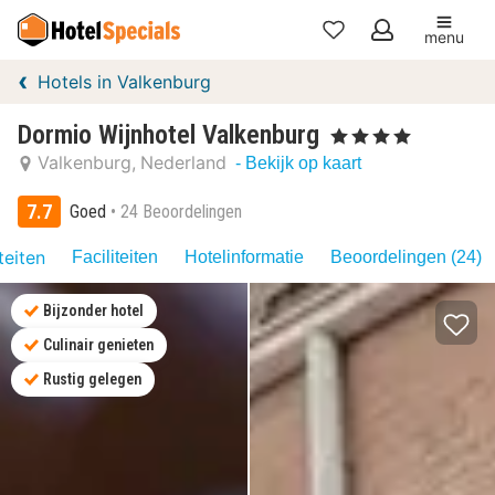
menu
Mijn
Hotels in Valkenburg
favorieten
Dormio Wijnhotel Valkenburg
, 4 Sterren
Valkenburg
Nederland
- Bekijk op kaart
7.7
Goed
24 Beoordelingen
teiten
Faciliteiten
Hotelinformatie
Beoordelingen (24)
Bijzonder hotel
Culinair genieten
Rustig gelegen