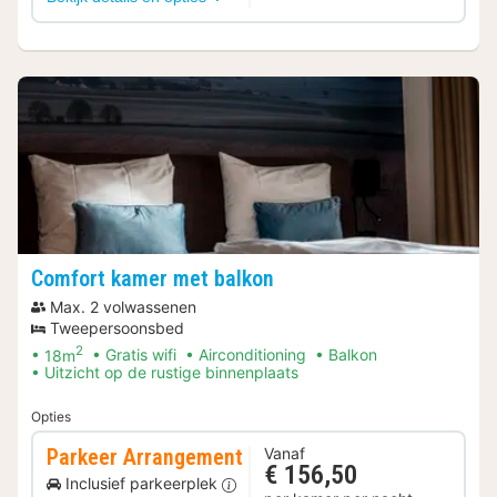
Comfort kamer met balkon
Max. 2 volwassenen
Tweepersoonsbed
2
18m
Gratis wifi
Airconditioning
Balkon
Uitzicht op de rustige binnenplaats
Opties
Parkeer Arrangement
Vanaf
€ 156,50
Inclusief parkeerplek