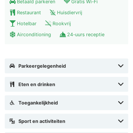
Betaald parkeren
Gratis Wi-Fi
limburg en zeker een bezoekje waard. Bezoek ook eens
Restaurant
Huisdiervrij
de kabelbaan die je van het dalstation naar de 68
Hotelbar
Rookvrij
meter hoger gelegen Wilhelminatoren brengt. Maak
lange wandelingen door het gezellige stadscentrum
Airconditioning
24-uurs receptie
van Valkenburg met zijn vele restaurants en cafés.
Tijdens jouw verblijf in Dormio Wijnhotel Valkenburg
kun je ook een dagje uitwijken naar de nabijgelegen
stad Maastricht.
Parkeergelegenheid
Eten en drinken
Toegankelijkheid
Sport en activiteiten