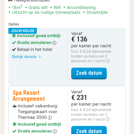
2
18m
Gratis wifi
Wifi
Airconditioning
Uitzicht op de rustige binnenplaats
Straatzijde
Opties
JOUW KEUZE
Vanaf
Inclusief goed ontbijt
€ 136
Gratis annuleren
per kamer per nacht
Betaal in het hotel
Excl. € 8,34 bijkomende
kosten op basis van 2
Bekijk details
personen en 1 nacht
voor Comfort 
Zoek datum
Spa Resort
Vanaf
€ 231
Arrangement
per kamer per nacht
Inclusief valkenburg:
Excl. € 8,34 bijkomende
Toegangskaart voor
kosten op basis van 2
Thermae 2000
personen en 1 nacht
Inclusief goed ontbijt
voor Spa Reso
Zoek datum
Gratis annuleren