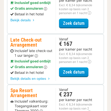
per kamer per nacht
Inclusief goed ontbijt
Excl. € 8,34 bijkomende
Gratis annuleren
kosten op basis van 2
personen en 1 nacht
Betaal in het hotel
Bekijk details
voor Parkeer 
Zoek datum
Late Check-out
Vanaf
€ 167
Arrangement
per kamer per nacht
Inclusief late check-out
Excl. € 8,34 bijkomende
1 uur langer
kosten op basis van 2
Inclusief goed ontbijt
personen en 1 nacht
Gratis annuleren
voor Late Che
Zoek datum
Betaal in het hotel
Bekijk details en opties
Spa Resort
Vanaf
€ 237
Arrangement
per kamer per nacht
Inclusief valkenburg:
Excl. € 8,34 bijkomende
Toegangskaart voor
kosten op basis van 2
Thermae 2000