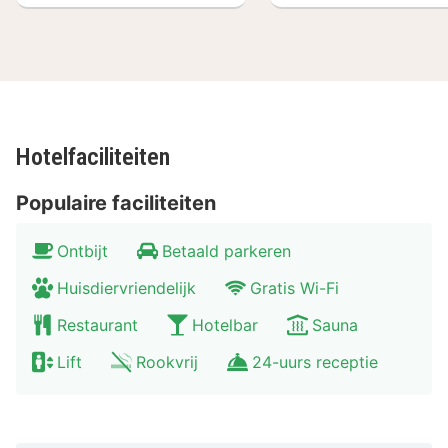
Getreidegasse. Slenter door het prachtige
stadscentrum of ontdek de adembenemende natuur
rondom Salzburg. Vanuit het stadscentrum bereikt u
met het openbaar vervoer gemakkelijk verschillende
bergtoppen, zoutmijnen of ijsgrotten.
Hotelfaciliteiten
Populaire faciliteiten
Ontbijt
Betaald parkeren
Huisdiervriendelijk
Gratis Wi-Fi
Restaurant
Hotelbar
Sauna
Lift
Rookvrij
24-uurs receptie