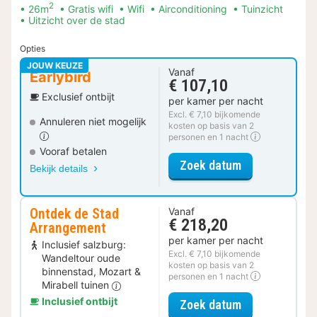
2
26m
Gratis wifi
Wifi
Airconditioning
Tuinzicht
Uitzicht over de stad
Opties
JOUW KEUZE
Vanaf
Earlybird
€ 107,10
Exclusief ontbijt
per kamer per nacht
Excl. € 7,10 bijkomende
Annuleren niet mogelijk
kosten op basis van 2
personen en 1 nacht
Vooraf betalen
voor Standaar
Zoek datum
Bekijk details
Ontdek de Stad
Vanaf
€ 218,20
Arrangement
per kamer per nacht
Inclusief salzburg:
Excl. € 7,10 bijkomende
Wandeltour oude
kosten op basis van 2
binnenstad, Mozart &
personen en 1 nacht
Mirabell tuinen
Inclusief ontbijt
voor Ontdek d
Zoek datum