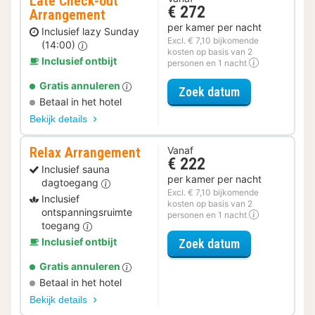
Late Check-out
€ 272
Arrangement
per kamer per nacht
Inclusief lazy Sunday
Excl. € 7,10 bijkomende
(14:00)
kosten op basis van 2
Inclusief ontbijt
personen en 1 nacht
Gratis annuleren
voor Late Che
Zoek datum
Betaal in het hotel
Bekijk details
Relax Arrangement
Vanaf
€ 222
Inclusief sauna
per kamer per nacht
dagtoegang
Excl. € 7,10 bijkomende
Inclusief
kosten op basis van 2
ontspanningsruimte
personen en 1 nacht
toegang
voor Relax Ar
Inclusief ontbijt
Zoek datum
Gratis annuleren
Betaal in het hotel
Bekijk details