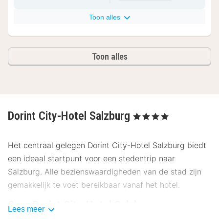
Toon alles
Toon alles
Dorint City-Hotel Salzburg
, 4 Sterren
Het centraal gelegen Dorint City-Hotel Salzburg biedt
een ideaal startpunt voor een stedentrip naar
Salzburg. Alle bezienswaardigheden van de stad zijn
gemakkelijk te voet bereikbaar vanaf het hotel.
Over Dorint City-Hotel Salzburg
Lees meer