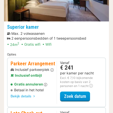
Superior kamer
Max. 2 volwassenen
2 eenpersoonsbedden of 1 tweepersoonsbed
2
24m
Gratis wifi
Wifi
Opties
Parkeer Arrangement
Vanaf
€ 241
Inclusief parkeerplek
per kamer per nacht
Inclusief ontbijt
Excl. € 7,10 bijkomende
kosten op basis van 2
Gratis annuleren
personen en 1 nacht
Betaal in het hotel
voor Parkeer 
Zoek datum
Bekijk details
Vanaf