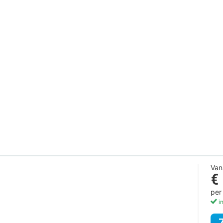
Van
€
per
in