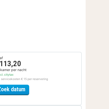
af
 113,20
 kamer per nacht
cl. citytax
. servicekosten € 15 per reservering
voor Ontdek de Stad Special
Zoek datum