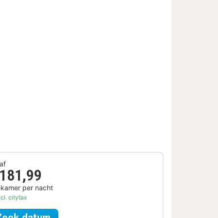
af
 181,99
 kamer per nacht
cl. citytax
voor Late Check-out Arrangement