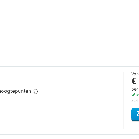
Van
€
per
e hoogtepunten
in
excl