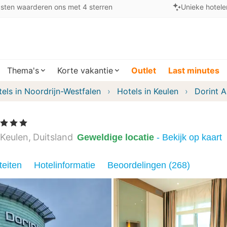
sten waarderen ons met 4 sterren
Unieke hotele
Thema's
Korte vakantie
Outlet
Last minutes
els in Noordrijn-Westfalen
Hotels in Keulen
Dorint A
 Sterren
Keulen
Duitsland
Geweldige locatie
- Bekijk op kaart
teiten
Hotelinformatie
Beoordelingen (268)