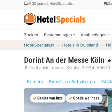
Al 20 jaar dé HotelSpecialist
Ga
Zoeken
Bestemmingen
Aanbiedingen
HotelSpecials.nl
Hotels in Duitsland
Hot
Dorint An der Messe Köln
, 4
Deutz-Mülheimer Straße 22-24
50679
Kamers
Extra's en Activiteiten
Facili
Geniet van luxe
Goede wellness