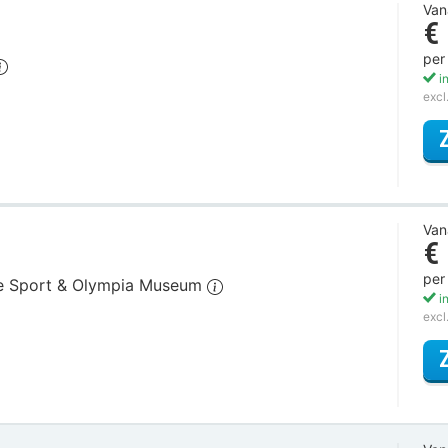
Van
€
per
in
excl
Van
€
per
itse Sport & Olympia Museum
in
excl