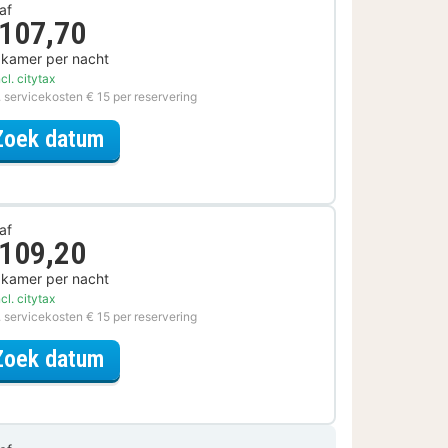
af
 107,70
 kamer per nacht
cl. citytax
. servicekosten € 15 per reservering
voor City Card Special
Zoek datum
af
 109,20
 kamer per nacht
cl. citytax
. servicekosten € 15 per reservering
voor Museum Special
Zoek datum