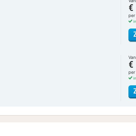
Van
€
per
in
Van
€
per
in