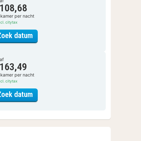
af
 108,68
 kamer per nacht
cl. citytax
voor Standaard tweepersoonskame
Zoek datum
af
 163,49
 kamer per nacht
cl. citytax
voor Standaard tweepersoonskame
Zoek datum