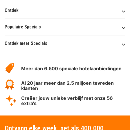
Ontdek
Populaire Specials
Ontdek meer Specials
Over
HotelSpecials
Meer dan 6.500 speciale hotelaanbiedingen
Al 20 jaar meer dan 2.5 miljoen tevreden
klanten
Creëer jouw unieke verblijf met onze 56
extra's
Ontvang elke week, net als 400.000