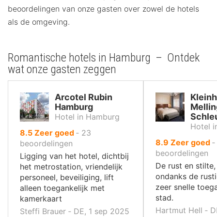
beoordelingen van onze gasten over zowel de hotels
als de omgeving.
Romantische hotels in Hamburg – Ontdek
wat onze gasten zeggen
Arcotel Rubin
Kleinh
Hamburg
Melli
Schle
Hotel in Hamburg
Hotel 
uit
8.5
Zeer goed
‐
23
uit
8.9
Zeer goed
10
beoordelingen
10
beoordelingen
,
Ligging van het hotel, dichtbij
,
De rust en stilte
het metrostation, vriendelijk
ondanks de rusti
personeel, beveiliging, lift
zeer snelle toeg
alleen toegankelijk met
stad.
kamerkaart
Hartmut Hell ‐ D
Steffi Brauer ‐ DE, 1 sep 2025