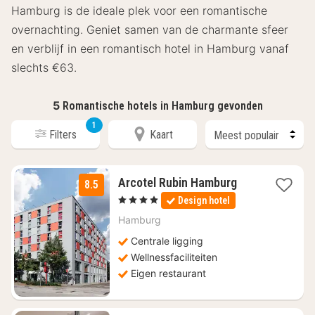
Hamburg is de ideale plek voor een romantische
overnachting. Geniet samen van de charmante sfeer
en verblijf in een romantisch hotel in Hamburg vanaf
slechts €63.
5
Romantische hotels in Hamburg gevonden
1
Filters
Kaart
1
Arcotel Rubin Hamburg
8.5
nacht
, 4 Sterren
Design hotel
vanaf
€
Hamburg
104,52
Centrale ligging
Wellnessfaciliteiten
Eigen restaurant