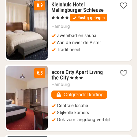
Kleinhuis Hotel
8.9
3
Mellingburger Schleuse
nachten
, 4 Sterren
Rustig gelegen
vanaf
€
Hamburg
91,33
Zwembad en sauna
Aan de rivier de Alster
Traditioneel
acora City Apart Living
6.8
1
the City
, 3 Sterren
nacht
Hamburg
vanaf
€
Ontgrendel korting
62,90
Centrale locatie
Stijlvolle kamers
Ook voor langdurig verblijf