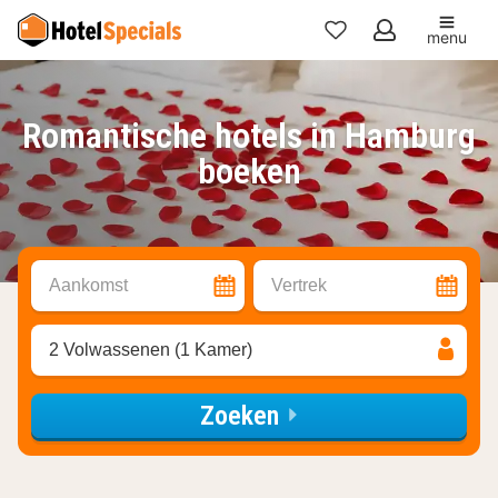
menu
Mijn
favorieten
Romantische hotels in Hamburg
boeken
Aankomst
Vertrek
2 Volwassenen (1 Kamer)
Zoeken