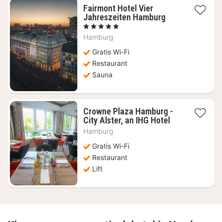
Fairmont Hotel Vier
1
Jahreszeiten Hamburg
nacht
, 5 Sterren
vanaf
Hamburg
€
363,98
Gratis Wi-Fi
Restaurant
Sauna
Crowne Plaza Hamburg -
1
City Alster, an IHG Hotel
nacht
Hamburg
vanaf
€
Gratis Wi-Fi
85,98
Restaurant
Lift