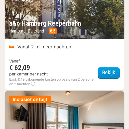
a&o Hamburg Reeperbahn
Hamburg, Duitsland
6.5
Vanaf 2 of meer nachten
Vanaf
€ 62,09
a&o H
Bekijk
per kamer per nacht
Excl. € 19 bijkomende kosten op basis van 2 personen
en 2 nachten
Inclusief ontbijt