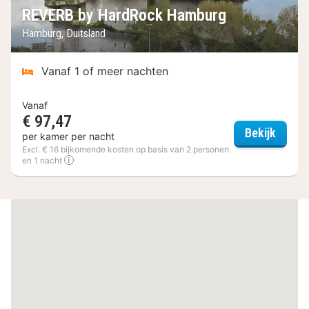
REVERB by HardRock Hamburg
Hamburg, Duitsland
Vanaf 1 of meer nachten
Vanaf
€ 97,47
REVER
Bekijk
per kamer per nacht
Excl. € 16 bijkomende kosten op basis van 2 personen
en 1 nacht
(2
hotels)