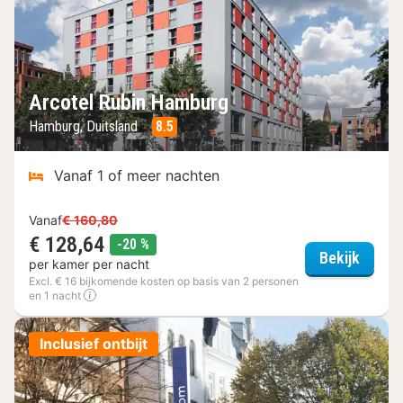
Arcotel Rubin Hamburg
Hamburg, Duitsland
8.5
Vanaf 1 of meer nachten
Vanaf
€ 160,80
€ 128,64
korting
-20 %
Arcote
Bekijk
per kamer per nacht
Excl. € 16 bijkomende kosten op basis van 2 personen
en 1 nacht
Inclusief ontbijt