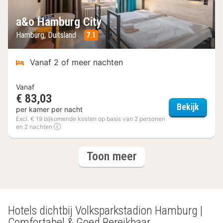
a&o Hamburg City
Hamburg, Duitsland
7.1
Vanaf 2 of meer nachten
Vanaf
€ 83,03
a&o H
Bekijk
per kamer per nacht
Excl. € 19 bijkomende kosten op basis van 2 personen
en 2 nachten
(3
hotels
Toon meer
hotels)
Hotels dichtbij Volksparkstadion Hamburg |
Comfortabel & Goed Bereikbaar