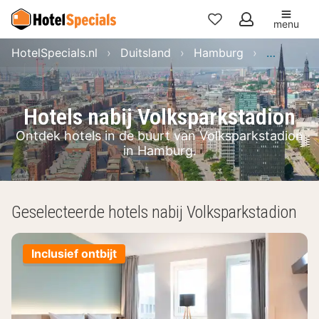
menu
Mijn
HotelSpecials.nl
Duitsland
Hamburg
Hamburg
favorieten
Hotels nabij Volksparkstadion
Ontdek hotels in de buurt van Volksparkstadion
in Hamburg.
Geselecteerde hotels nabij Volksparkstadion
Inclusief ontbijt