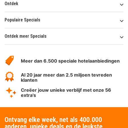
Ontdek
Populaire Specials
Ontdek meer Specials
Over
HotelSpecials
Meer dan 6.500 speciale hotelaanbiedingen
Al 20 jaar meer dan 2.5 miljoen tevreden
klanten
Creëer jouw unieke verblijf met onze 56
extra's
Ontvang elke week, net als 400.000
anderen, unieke deals en de leukste