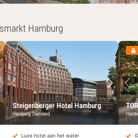
Vismarkt Hamburg
lgende foto
Vorige foto
Volgende 
Vo
Steigenberger Hotel Hamburg
TO
Hamburg, Duitsland
Hambu
Luxe hotel aan het water
G