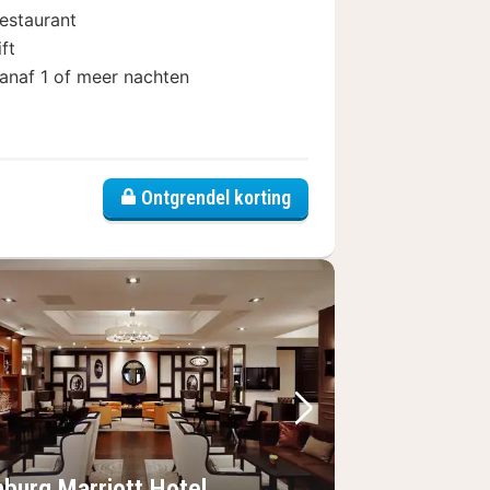
estaurant
ift
anaf 1 of meer nachten
r Hotel Hamburg
Ontgrendel korting
foto
rige foto
Volgende foto
burg Marriott Hotel