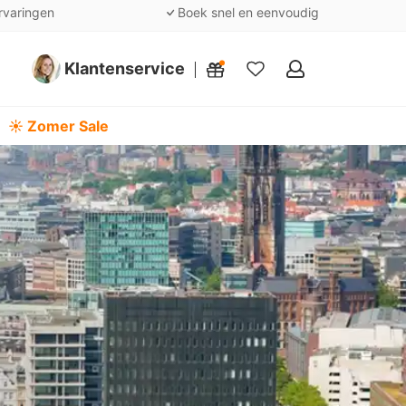
rvaringen
Boek snel en eenvoudig
Klantenservice
Mijn
favorieten
☀️ Zomer Sale