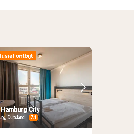
lusief ontbijt
foto
rige foto
Volgende foto
 Hamburg City
rg, Duitsland
7.1