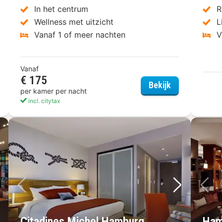
In het centrum
R
Wellness met uitzicht
L
Vanaf 1 of meer nachten
V
Vanaf
€ 175
Steigenberge
Bekijk
per kamer per nacht
incl. citytax
lgende foto
Vorige foto
Volgende 
Vo
Citadines Michel Hamburg
Ham