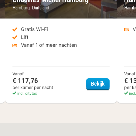
Hamburg, Duitsland
Hambu
Gratis Wi-Fi
V
Lift
Vanaf 1 of meer nachten
Vanaf
Vanaf
€ 117,76
€ 1
naissance Hamburg Hotel
Citadines Mic
Bekijk
per kamer per nacht
per k
incl. citytax
incl