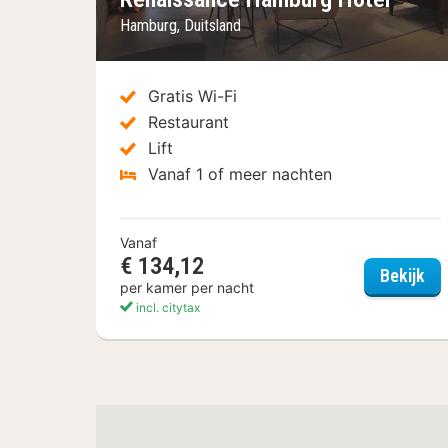
Hamburg, Duitsland
Gratis Wi-Fi
Restaurant
Lift
Vanaf 1 of meer nachten
Vanaf
€ 134,12
Re
Bekijk
per kamer per nacht
incl. citytax
(6
hotels)