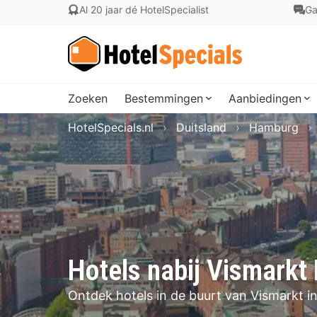
Al 20 jaar dé HotelSpecialist
Ga
Zoeken
Bestemmingen
Aanbiedingen
HotelSpecials.nl
Duitsland
Hamburg
Hotels nabij Vismark
Ontdek hotels in de buurt van Vismarkt 