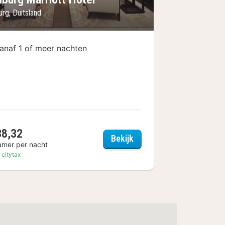
rg, Duitsland
anaf 1 of meer nachten
38,32
hel Hamburg
Hamburg Marriott Hotel
Bekijk
amer per nacht
. citytax