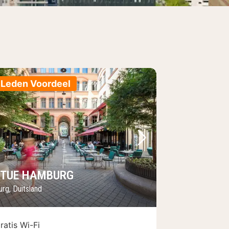
Leden Voordeel
foto
rige foto
Volgende foto
RTUE HAMBURG
rg, Duitsland
ratis Wi-Fi