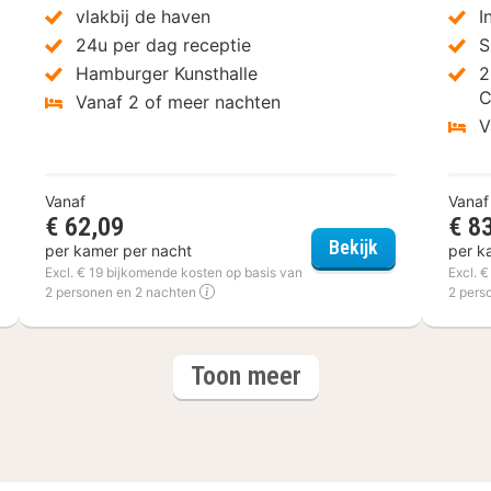
vlakbij de haven
I
24u per dag receptie
S
Hamburger Kunsthalle
2
C
Vanaf 2 of meer nachten
V
Vanaf
Vanaf
€ 62,09
€ 8
otel Rubin Hamburg
a&o Hamburg
Bekijk
per kamer per nacht
per k
Excl. € 19 bijkomende kosten op basis van
Excl. 
2 personen en 2 nachten
2 pers
hotels
Toon meer