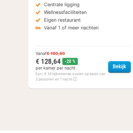
Centrale ligging
Wellnessfaciliteiten
Eigen restaurant
Vanaf 1 of meer nachten
Vanaf
€ 160,80
€ 128,64
korting
-20 %
Arc
Bekijk
per kamer per nacht
Excl. € 16 bijkomende kosten op basis van
2 personen en 1 nacht
(3
hotels)