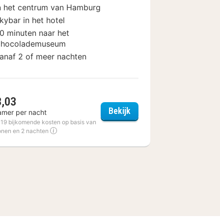
n het centrum van Hamburg
kybar in het hotel
0 minuten naar het
hocolademuseum
anaf 2 of meer nachten
3,03
 Reeperbahn
a&o Hamburg City
Bekijk
amer per nacht
€ 19 bijkomende kosten op basis van
onen en 2 nachten