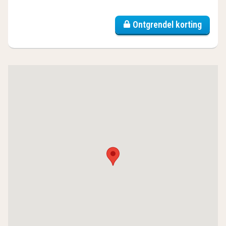
Ontgrendel korting
(4
hotels)