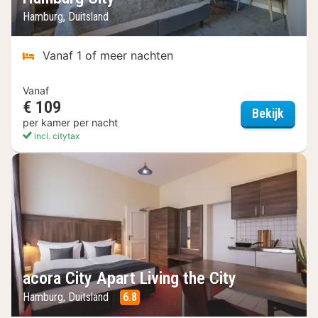
Hamburg, Duitsland
Vanaf 1 of meer nachten
Vanaf
€ 109
Vienn
Bekijk
per kamer per nacht
incl. citytax
acora City Apart Living the City
Hamburg, Duitsland
6.8