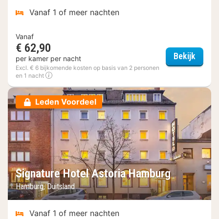
Vanaf 1 of meer nachten
Vanaf
€ 62,90
acora 
Bekijk
per kamer per nacht
Excl. € 6 bijkomende kosten op basis van 2 personen
en 1 nacht
Leden Voordeel
Signature Hotel Astoria Hamburg
Hamburg, Duitsland
Vanaf 1 of meer nachten