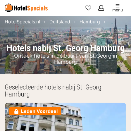
menu
Mijn
HotelSpecials.nl
Duitsland
Hamburg
Hamburg
favorieten
Hotels nabij St. Georg Hamburg
Ontdek hotels in de buurt van St Georg in
Hamburg
Geselecteerde hotels nabij St. Georg
Hamburg
Leden Voordeel