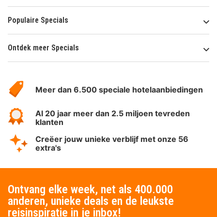
Populaire Specials
Ontdek meer Specials
Over
HotelSpecials
Meer dan 6.500 speciale hotelaanbiedingen
Al 20 jaar meer dan 2.5 miljoen tevreden
klanten
Creëer jouw unieke verblijf met onze 56
extra's
Ontvang elke week, net als 400.000
anderen, unieke deals en de leukste
reisinspiratie in je inbox!