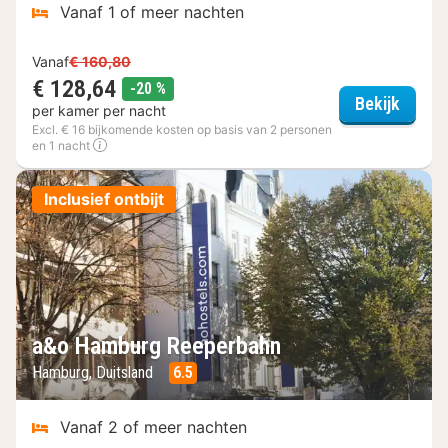
Vanaf 1 of meer nachten
Vanaf
€ 160,80
€ 128,64
korting
-20 %
Arcote
Bekijk
per kamer per nacht
Excl. € 16 bijkomende kosten op basis van 2 personen
en 1 nacht
Inclusief ontbijt
a&o Hamburg Reeperbahn
Hamburg, Duitsland
6.5
Vanaf 2 of meer nachten