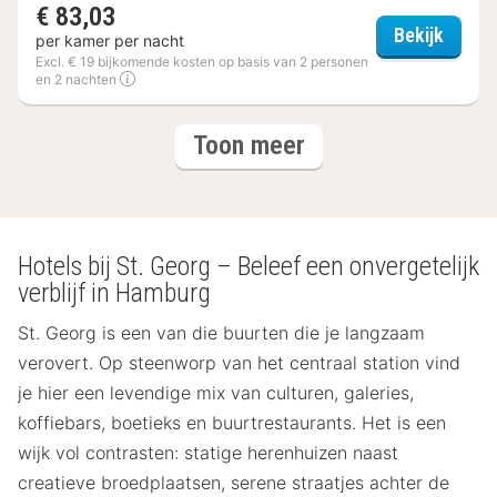
€ 83,03
a&o H
Bekijk
per kamer per nacht
Excl. € 19 bijkomende kosten op basis van 2 personen
en 2 nachten
(3
hotels
Toon meer
hotels)
Hotels bij St. Georg – Beleef een onvergetelijk
verblijf in Hamburg
St. Georg is een van die buurten die je langzaam
verovert. Op steenworp van het centraal station vind
je hier een levendige mix van culturen, galeries,
koffiebars, boetieks en buurtrestaurants. Het is een
wijk vol contrasten: statige herenhuizen naast
creatieve broedplaatsen, serene straatjes achter de