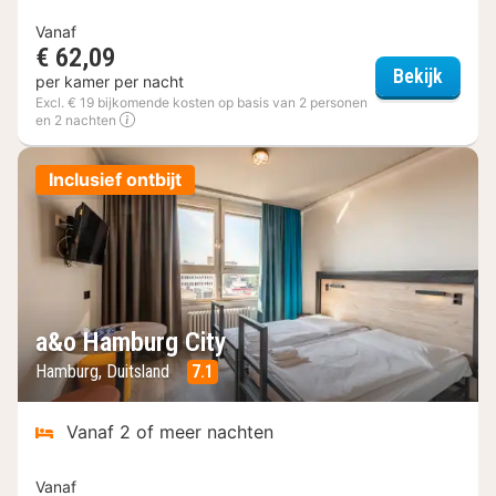
Vanaf
€ 62,09
a&o H
Bekijk
per kamer per nacht
Excl. € 19 bijkomende kosten op basis van 2 personen
en 2 nachten
Inclusief ontbijt
a&o Hamburg City
Hamburg, Duitsland
7.1
Vanaf 2 of meer nachten
Vanaf