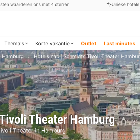
sten waarderen ons met 4 sterren
Unieke hotele
Thema's
Korte vakantie
Outlet
Last minutes
Hamburg
Hotels nabij Schmidts Tivoli Theater Hambu
 Tivoli Theater Hamburg
ivoli Theater in Hamburg