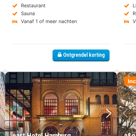
Restaurant
L
Sauna
R
Vanaf 1 of meer nachten
V
yhotel Monopol
Ontgrendel korting
Inc
lgende foto
Vorige foto
Volgende 
Vo
east Hotel Hamburg
a&o