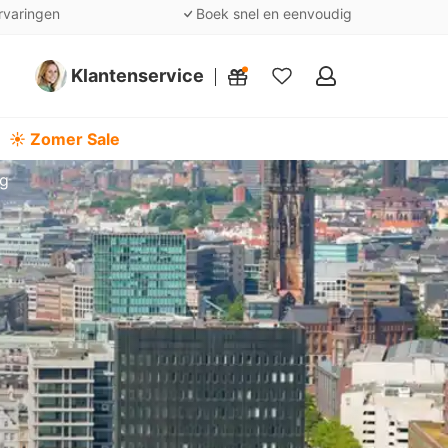
rvaringen
Boek snel en eenvoudig
Klantenservice
Mijn
favorieten
☀️ Zomer Sale
rg