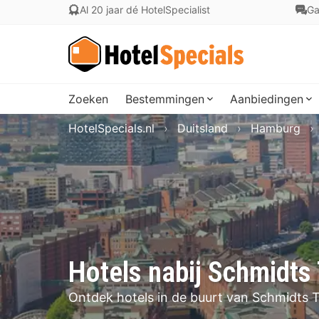
Al 20 jaar dé HotelSpecialist
Ga
Zoeken
Bestemmingen
Aanbiedingen
HotelSpecials.nl
Duitsland
Hamburg
Hotels nabij Schmidts
Ontdek hotels in de buurt van Schmidts T