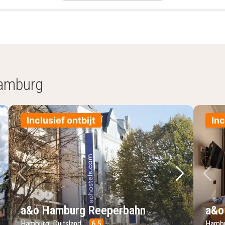
Hamburg
Inclusief ontbijt
Inc
lgende foto
Vorige foto
Volgende 
Vo
a&o Hamburg Reeperbahn
a&o
Hamburg, Duitsland
6.5
Hambu