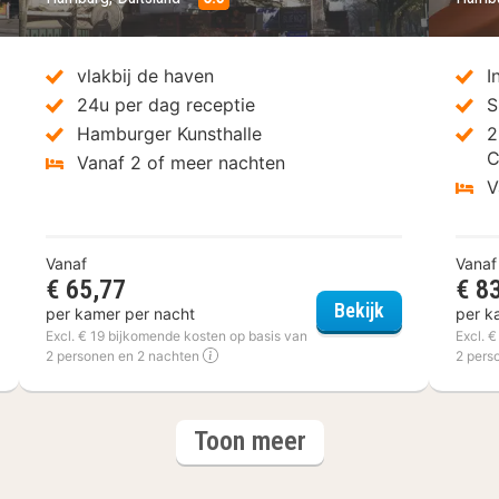
vlakbij de haven
I
24u per dag receptie
S
Hamburger Kunsthalle
2
C
Vanaf 2 of meer nachten
V
Vanaf
Vanaf
€ 65,77
€ 8
otel Rubin Hamburg
a&o Hamburg
Bekijk
per kamer per nacht
per k
Excl. € 19 bijkomende kosten op basis van
Excl. 
2 personen en 2 nachten
2 pers
hotels
Toon meer