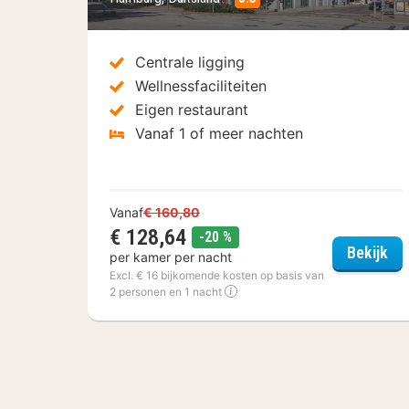
Centrale ligging
Wellnessfaciliteiten
Eigen restaurant
Vanaf 1 of meer nachten
Vanaf
€ 160,80
€ 128,64
korting
-20 %
Arc
Bekijk
per kamer per nacht
Excl. € 16 bijkomende kosten op basis van
2 personen en 1 nacht
(3
hotels)