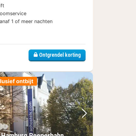
ift
oomservice
anaf 1 of meer nachten
Ontgrendel korting
lusief ontbijt
foto
rige foto
Volgende foto
 Hamburg Reeperbahn