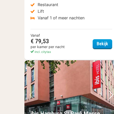
Restaurant
Lift
Vanaf 1 of meer nachten
Vanaf
€ 79,53
Cit
Bekijk
per kamer per nacht
incl. citytax
Vorige foto
Vo
ibis Hamburg St Pauli Messe