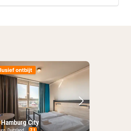
lusief ontbijt
foto
rige foto
Volgende foto
 Hamburg City
rg, Duitsland
7.1