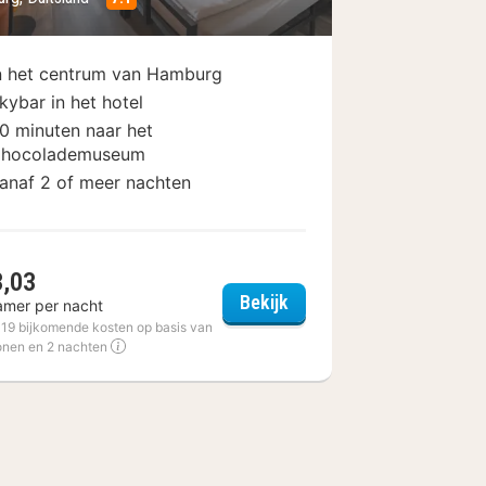
n het centrum van Hamburg
kybar in het hotel
0 minuten naar het
hocolademuseum
anaf 2 of meer nachten
3,03
 Reeperbahn
a&o Hamburg City
Bekijk
amer per nacht
€ 19 bijkomende kosten op basis van
onen en 2 nachten