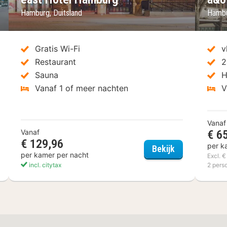
Hamburg, Duitsland
Hambu
Gratis Wi-Fi
v
Restaurant
2
Sauna
H
Vanaf 1 of meer nachten
V
Vanaf
Vanaf
€ 6
€ 129,96
per k
s Hamburg St Pauli Messe
east Hotel H
Bekijk
per kamer per nacht
Excl. 
incl. citytax
2 pers