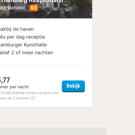
rg, Duitsland
6.5
lakbij de haven
4u per dag receptie
amburger Kunsthalle
anaf 2 of meer nachten
5,77
a&o Hamburg Reeperbah
Bekijk
amer per nacht
amburg
€ 19 bijkomende kosten op basis van
onen en 2 nachten