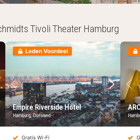
Schmidts Tivoli Theater Hamburg
Leden Voordeel
lgende foto
Vorige foto
Volgende 
Vo
Empire Riverside Hotel
ARC
Hamburg, Duitsland
Hambu
Gratis Wi-Fi
G