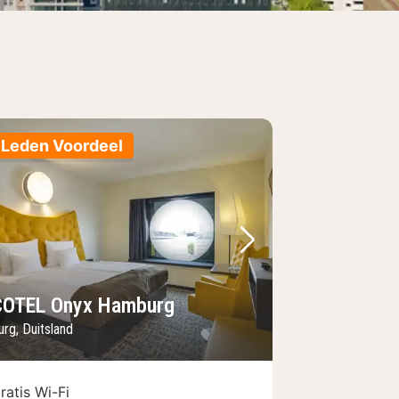
Leden Voordeel
foto
rige foto
Volgende foto
OTEL Onyx Hamburg
rg, Duitsland
ratis Wi-Fi