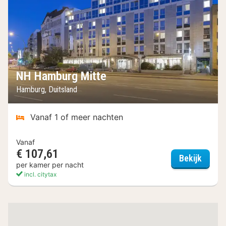
NH Hamburg Mitte
Hamburg, Duitsland
Vanaf 1 of meer nachten
Vanaf
€ 107,61
NH Ha
Bekijk
per kamer per nacht
incl. citytax
(6
hotels)