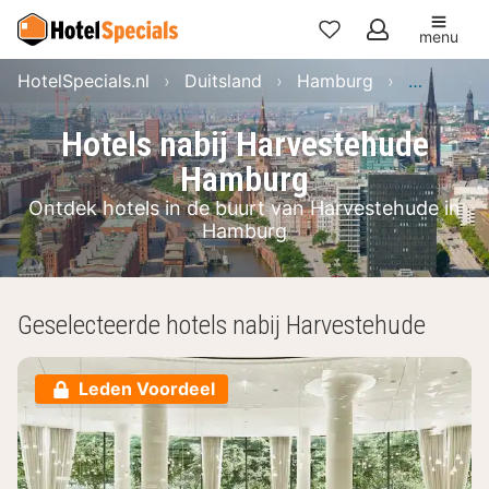
menu
Mijn
HotelSpecials.nl
Duitsland
Hamburg
Hamburg
favorieten
Hotels nabij Harvestehude
Hamburg
Ontdek hotels in de buurt van Harvestehude in
Hamburg
Geselecteerde hotels nabij Harvestehude
Leden Voordeel