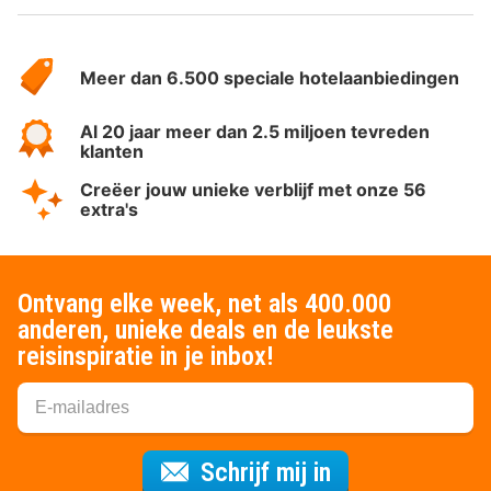
Over
HotelSpecials
Meer dan 6.500 speciale hotelaanbiedingen
Al 20 jaar meer dan 2.5 miljoen tevreden
klanten
Creëer jouw unieke verblijf met onze 56
extra's
Ontvang elke week, net als 400.000
anderen, unieke deals en de leukste
reisinspiratie in je inbox!
Voor de nieuws
Schrijf mij in