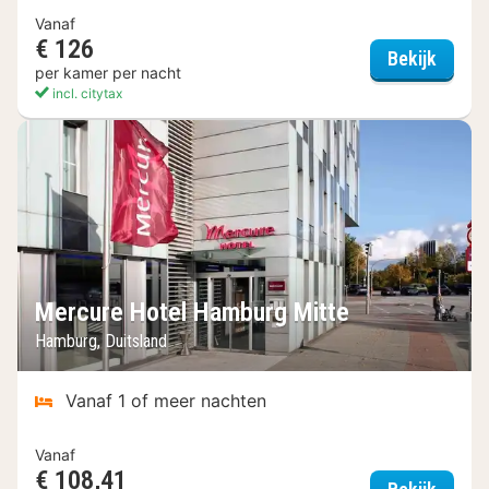
Vanaf
€ 126
Dorint
Bekijk
per kamer per nacht
incl. citytax
Mercure Hotel Hamburg Mitte
Hamburg, Duitsland
Vanaf 1 of meer nachten
Vanaf
€ 108,41
Mercur