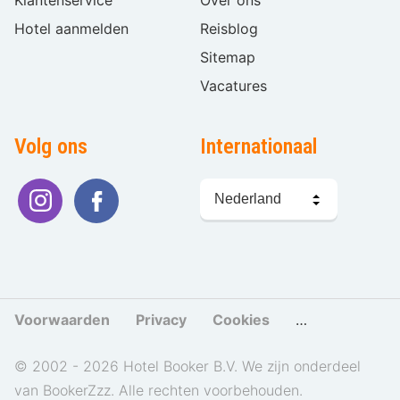
Klantenservice
Over ons
Hotel aanmelden
Reisblog
Sitemap
Vacatures
Volg ons
Internationaal
Taal
kiezen
Voorwaarden
Privacy
Cookies
Cookies beher
© 2002 - 2026 Hotel Booker B.V. We zijn onderdeel
van BookerZzz. Alle rechten voorbehouden.