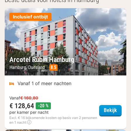
Inclusief ontbijt
Arcotel Rubin Hamburg
Hamburg, Duitsland
8.5
Vanaf 1 of meer nachten
Vanaf
€ 160,80
€ 128,64
korting
-20 %
Arcote
Bekijk
per kamer per nacht
Excl. € 16 bijkomende kosten op basis van 2 personen
en 1 nacht