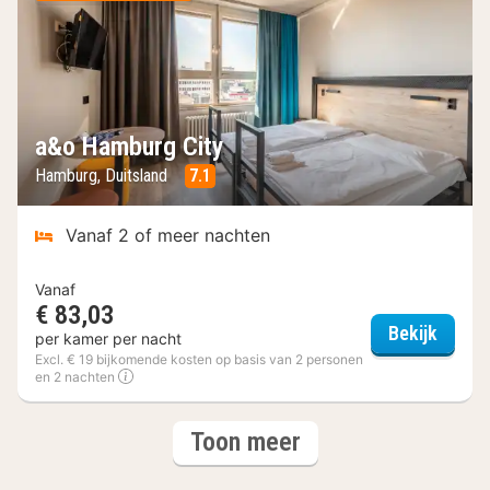
a&o Hamburg City
Hamburg, Duitsland
7.1
Vanaf 2 of meer nachten
Vanaf
€ 83,03
a&o H
Bekijk
per kamer per nacht
Excl. € 19 bijkomende kosten op basis van 2 personen
en 2 nachten
(3
hotels
Toon meer
hotels)