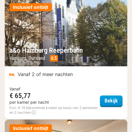
Inclusief ontbijt
a&o Hamburg Reeperbahn
Hamburg, Duitsland
6.5
Vanaf 2 of meer nachten
Vanaf
€ 65,77
a&o H
Bekijk
per kamer per nacht
Excl. € 19 bijkomende kosten op basis van 2 personen
en 2 nachten
Inclusief ontbijt