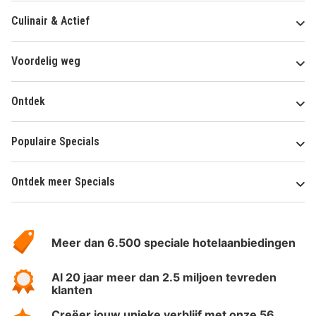
Culinair & Actief
Voordelig weg
Ontdek
Populaire Specials
Ontdek meer Specials
Over
HotelSpecials
Meer dan 6.500 speciale hotelaanbiedingen
Al 20 jaar meer dan 2.5 miljoen tevreden
klanten
Creëer jouw unieke verblijf met onze 56