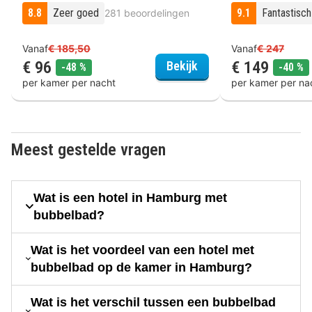
8.8
Zeer goed
9.1
Fantastisch
281 beoordelingen
Vanaf
€ 185,50
Vanaf
€ 247
€ 96
€ 149
sylc. Apartmenthotel
Bekijk
korting
k
-48 %
-40 %
per kamer per nacht
per kamer per na
Meest gestelde vragen
Wat is een hotel in Hamburg met
bubbelbad?
Wat is het voordeel van een hotel met
bubbelbad op de kamer in Hamburg?
Wat is het verschil tussen een bubbelbad