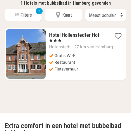
1
Hotels met bubbelbad in Hamburg gevonden
1
Filters
Kaart
1
Hotel Hollenstedter Hof
nacht
, 3 Sterren
vanaf
Hollenstedt
·
27 km van Hamburg
€
193,67
Gratis Wi-Fi
Restaurant
Fietsverhuur
Extra comfort in een hotel met bubbelbad