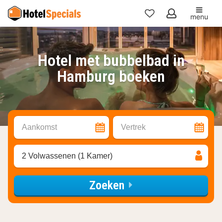
menu
Mijn
favorieten
Hotel met bubbelbad in
Hamburg boeken
Aankomst
Vertrek
2 Volwassenen (1 Kamer)
Zoeken