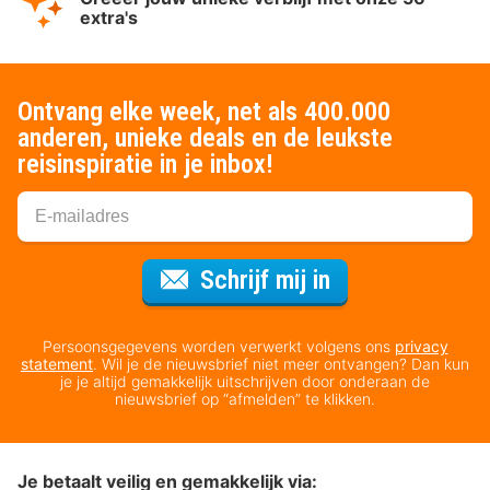
extra's
Ontvang elke week, net als 400.000
anderen, unieke deals en de leukste
reisinspiratie in je inbox!
Voor de nieuws
Schrijf mij in
Persoonsgegevens worden verwerkt volgens ons
privacy
statement
. Wil je de nieuwsbrief niet meer ontvangen? Dan kun
je je altijd gemakkelijk uitschrijven door onderaan de
nieuwsbrief op “afmelden” te klikken.
Je betaalt veilig en gemakkelijk via: