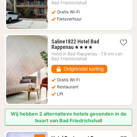
vanaf
Bad Friedrichshall
€
Gratis Wi-Fi
107,61
Fietsverhuur
Saline1822 Hotel Bad
1
Rappenau
, 4 Sterren
nacht
Hotel in
Bad Rappenau
·
7.8 km van
vanaf
Bad Friedrichshall
€
171,83
Ontgrendel korting
Gratis Wi-Fi
Restaurant
Lift
Wij hebben 2 alternatieve hotels gevonden in de
buurt van Bad Friedrichshall