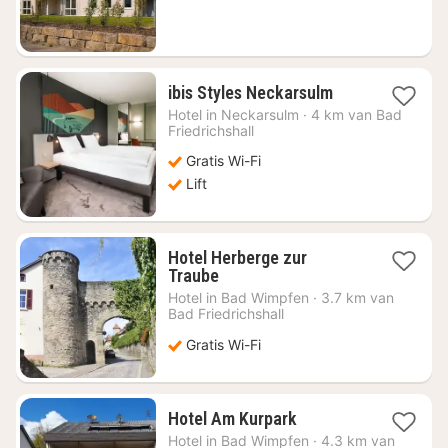
€
88,32
1
ibis Styles Neckarsulm
nacht
Hotel in
Neckarsulm
·
4 km van Bad
vanaf
Friedrichshall
€
Gratis Wi-Fi
61,39
Lift
Hotel Herberge zur
1
Traube
nacht
Hotel in
Bad Wimpfen
·
3.7 km van
vanaf
Bad Friedrichshall
€
Gratis Wi-Fi
113,08
1
Hotel Am Kurpark
nacht
Hotel in
Bad Wimpfen
·
4.3 km van