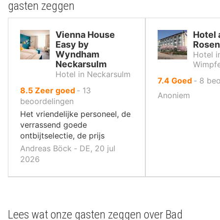
gasten zeggen
Vienna House
Hotel
Easy by
Rosen
Wyndham
Hotel i
Neckarsulm
Wimpf
Hotel in Neckarsulm
uit
7.4
Goed
‐
8
beo
uit
8.5
Zeer goed
‐
13
10
Anoniem
10
beoordelingen
,
,
Het vriendelijke personeel, de
verrassend goede
ontbijtselectie, de prijs
Andreas Böck ‐ DE, 20 jul
2026
Lees wat onze gasten zeggen over Bad