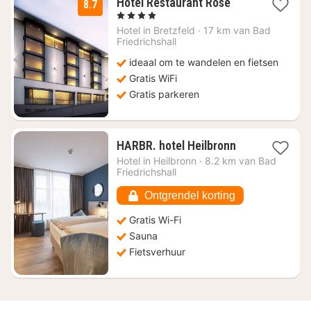
3
Hotel Restaurant Rose
8.7
nachten
, 4 Sterren
vanaf
Hotel in
Bretzfeld
·
17 km van Bad
€
Friedrichshall
112,63
ideaal om te wandelen en fietsen
Gratis WiFi
Gratis parkeren
1
HARBR. hotel Heilbronn
nacht
Hotel in
Heilbronn
·
8.2 km van Bad
vanaf
Friedrichshall
€
67,29
Ontgrendel korting
Gratis Wi-Fi
Sauna
Fietsverhuur