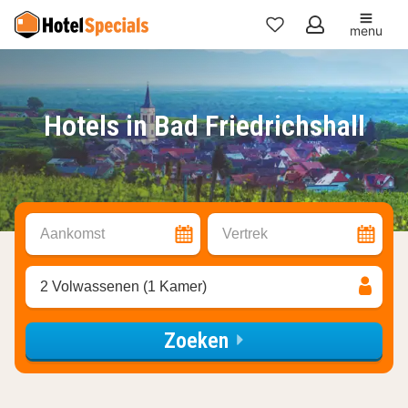
menu
Mijn
favorieten
Hotels in Bad Friedrichshall
Aankomst
Vertrek
2 Volwassenen (1 Kamer)
Zoeken