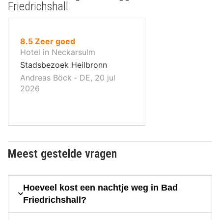
Friedrichshall
uit
8.5
Zeer goed
10
Hotel in Neckarsulm
,
Stadsbezoek Heilbronn
Andreas Böck ‐ DE, 20 jul
2026
Meest gestelde vragen
Hoeveel kost een nachtje weg in Bad
Friedrichshall?