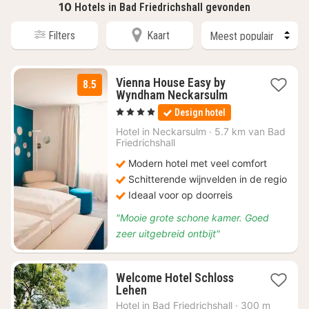
10
Hotels in Bad Friedrichshall gevonden
Filters
Kaart
Vienna House Easy by
8.5
2
Wyndham Neckarsulm
nachten
, 4 Sterren
Design hotel
vanaf
€
Hotel in
Neckarsulm
·
5.7 km van Bad
Friedrichshall
90
Modern hotel met veel comfort
Schitterende wijnvelden in de regio
Ideaal voor op doorreis
"Mooie grote schone kamer. Goed
zeer uitgebreid ontbijt"
Welcome Hotel Schloss
1
Lehen
nacht
Hotel in
Bad Friedrichshall
·
300 m