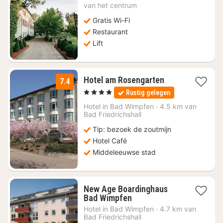
vanaf
van het centrum
€
Gratis Wi-Fi
87,06
Restaurant
Lift
1
Hotel am Rosengarten
7.4
nacht
, 4 Sterren
Rustig gelegen
vanaf
€
Hotel in
Bad Wimpfen
·
4.5 km van
Bad Friedrichshall
91
Tip: bezoek de zoutmijn
Hotel Café
Middeleeuwse stad
New Age Boardinghaus
1
Bad Wimpfen
nacht
Hotel in
Bad Wimpfen
·
4.7 km van
vanaf
Bad Friedrichshall