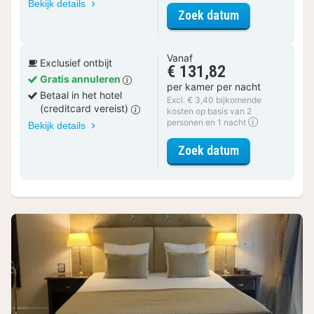
Bekijk details
voor Comfort 
Zoek datum
Vanaf
Exclusief ontbijt
€ 131,82
Gratis annuleren
per kamer per nacht
Betaal in het hotel
Excl. € 3,40 bijkomende
(creditcard vereist)
kosten op basis van 2
personen en 1 nacht
Bekijk details
voor Comfort 
Zoek datum