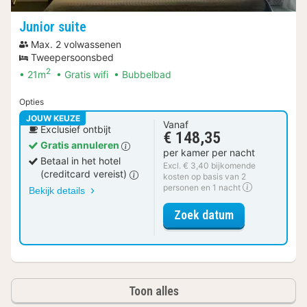
Junior suite
Max. 2 volwassenen
Tweepersoonsbed
2
21m
Gratis wifi
Bubbelbad
Opties
JOUW KEUZE
Vanaf
Exclusief ontbijt
€ 148,35
Gratis annuleren
per kamer per nacht
Betaal in het hotel
Excl. € 3,40 bijkomende
(creditcard vereist)
kosten op basis van 2
personen en 1 nacht
Bekijk details
voor Junior su
Zoek datum
Toon alles