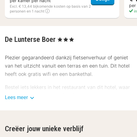
per kamer per nacht
per
Excl. € 13,44 bijkomende kosten op basis van 2
personen en 1 nacht
in
De Lunterse Boer
, 3 Sterren
Plezier gegarandeerd dankzij fietsenverhuur of geniet
van het uitzicht vanuit een terras en een tuin. Dit hotel
heeft ook gratis wifi en een bankethal.
Bestel iets lekkers in het restaurant van dit hotel, waar
je een bar/lounge hebt, of blijf in je kamer en profiteer
Lees meer
van de roomservice (beperkte tijden). Op werkdagen
wordt er tegen betaling een ontbijtbuffet geserveerd
van 07.00 uur tot 10.00 uur en in het weekend is dit
Creëer jouw unieke verblijf
beschikbaar van 08.00 uur tot 10.30 uur.