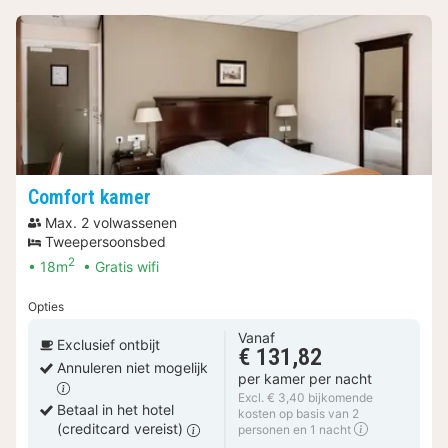
Comfort kamer
Max. 2 volwassenen
Tweepersoonsbed
2
18m
Gratis wifi
Opties
Vanaf
Exclusief ontbijt
€ 131,82
Annuleren niet mogelijk
per kamer per nacht
Excl. € 3,40 bijkomende
Betaal in het hotel
kosten op basis van 2
(creditcard vereist)
personen en 1 nacht