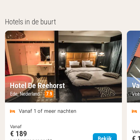
Hotels in de buurt
Hotel De Reehorst
Va
Ede, Nederland
7.9
Vee
Vanaf 1 of meer nachten
Vanaf
Van
€ 189
€ 
Hotel De Re
Bekijk