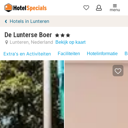
menu
Mijn
Hotels in Lunteren
favorieten
De Lunterse Boer
, 3 Sterren
Lunteren
Nederland
Bekijk op kaart
Extra's en Activiteiten
Faciliteiten
Hotelinformatie
B