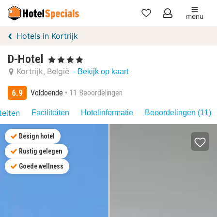
menu
Mijn
Hotels in Kortrijk
favorieten
D-Hotel
, 4 Sterren
Kortrijk
België
- Bekijk op kaart
6.9
Voldoende
11 Beoordelingen
teiten
Faciliteiten
Hotelinformatie
Beoordelingen (11)
Design hotel
Rustig gelegen
Goede wellness