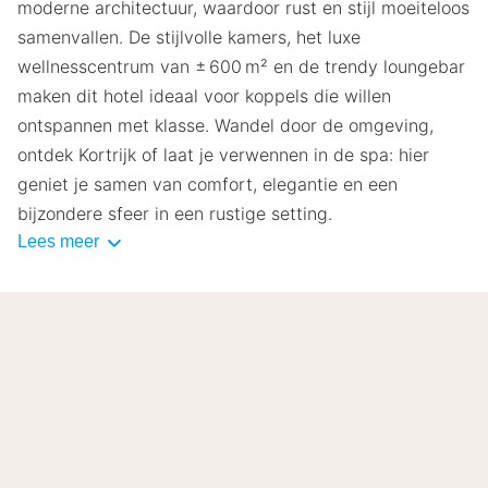
moderne architectuur, waardoor rust en stijl moeiteloos
samenvallen. De stijlvolle kamers, het luxe
wellnesscentrum van ± 600 m² en de trendy loungebar
maken dit hotel ideaal voor koppels die willen
ontspannen met klasse. Wandel door de omgeving,
ontdek Kortrijk of laat je verwennen in de spa: hier
geniet je samen van comfort, elegantie en een
bijzondere sfeer in een rustige setting.
Lees meer
6.9
Voldoende
/10
Gebaseerd op
11 echte beoordelingen
door onze
gasten.
Locatie
8.3