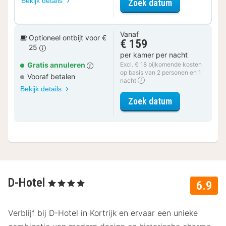
Bekijk details
voor Ontbijt 
Zoek datum
Vanaf
Optioneel ontbijt voor €
€ 159
25
per kamer per nacht
Gratis annuleren
Excl. € 18 bijkomende kosten
op basis van 2 personen en 1
Vooraf betalen
nacht
Bekijk details
voor Design k
Zoek datum
D-Hotel
, 4 Sterren
6.9
Verblijf bij D-Hotel in Kortrijk en ervaar een unieke