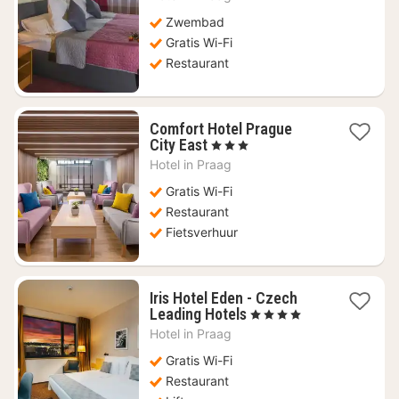
€
57,81
Zwembad
Gratis Wi-Fi
Restaurant
Comfort Hotel Prague
1
City East
, 3 Sterren
nacht
Hotel in
Praag
vanaf
€
Gratis Wi-Fi
65
Restaurant
Fietsverhuur
Iris Hotel Eden - Czech
1
Leading Hotels
, 4 Sterren
nacht
Hotel in
Praag
vanaf
€
Gratis Wi-Fi
59,79
Restaurant