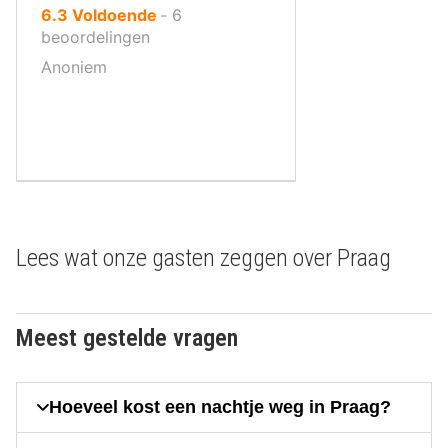
uit
6.3
Voldoende
‐
6
10
beoordelingen
,
Anoniem
Lees wat onze gasten zeggen over Praag
Meest gestelde vragen
Hoeveel kost een nachtje weg in Praag?