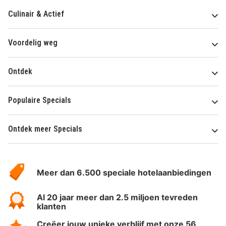
Culinair & Actief
Voordelig weg
Ontdek
Populaire Specials
Ontdek meer Specials
Over
HotelSpecials
Meer dan 6.500 speciale hotelaanbiedingen
Al 20 jaar meer dan 2.5 miljoen tevreden
klanten
Creëer jouw unieke verblijf met onze 56