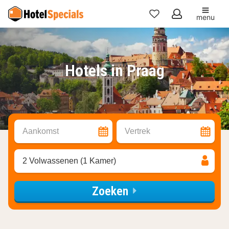
menu
Mijn
favorieten
Hotels in Praag
Aankomst
Vertrek
2 Volwassenen (1 Kamer)
Zoeken