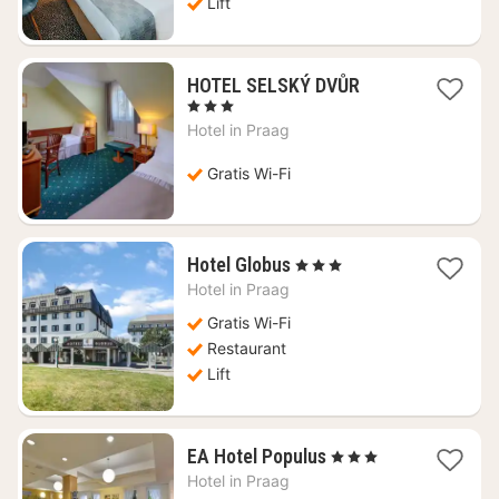
Lift
1
HOTEL SELSKÝ DVŮR
nacht
, 3 Sterren
vanaf
Hotel in
Praag
€
43,44
Gratis Wi-Fi
1
Hotel Globus
, 3 Sterren
nacht
Hotel in
Praag
vanaf
€
Gratis Wi-Fi
50,19
Restaurant
Lift
1
EA Hotel Populus
, 3 Sterren
nacht
Hotel in
Praag
vanaf