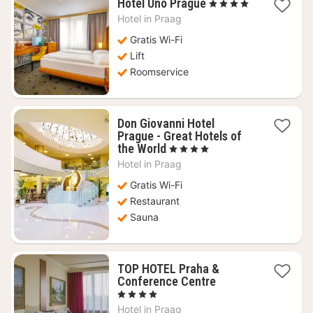
1
Hotel Uno Prague
, 4 Sterren
nacht
Hotel in
Praag
vanaf
€
Gratis Wi-Fi
50,86
Lift
Roomservice
Don Giovanni Hotel
Prague - Great Hotels of
1
the World
, 4 Sterren
nacht
Hotel in
Praag
vanaf
€
Gratis Wi-Fi
84,54
Restaurant
Sauna
TOP HOTEL Praha &
1
Conference Centre
nacht
, 4 Sterren
vanaf
Hotel in
Praag