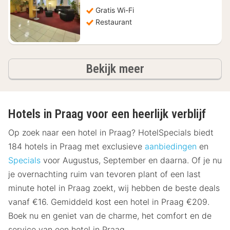
€
Gratis Wi-Fi
24,47
Restaurant
hotels
Bekijk meer
Hotels in Praag voor een heerlijk verblijf
Op zoek naar een hotel in Praag? HotelSpecials biedt
184 hotels in Praag met exclusieve
aanbiedingen
en
Specials
voor Augustus, September en daarna. Of je nu
je overnachting ruim van tevoren plant of een last
minute hotel in Praag zoekt, wij hebben de beste deals
vanaf €16. Gemiddeld kost een hotel in Praag €209.
Boek nu en geniet van de charme, het comfort en de
service van een hotel in Praag.