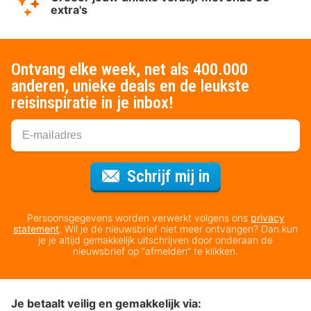
extra's
Ontvang elke week, net als 400.000
anderen, unieke deals en de leukste
reisinspiratie in je inbox!
Voor de nieuws
Schrijf mij in
Persoonsgegevens worden verwerkt volgens ons
privacy
statement
. Wil je de nieuwsbrief niet meer ontvangen? Dan kun
je je altijd gemakkelijk uitschrijven door onderaan de
nieuwsbrief op “afmelden” te klikken.
Je betaalt veilig en gemakkelijk via: