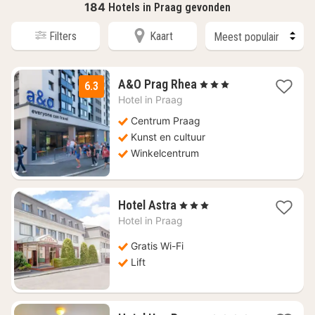
184
Hotels in Praag gevonden
Filters
Kaart
2
A&O Prag Rhea
, 3 Sterren
6.3
nachten
Hotel in
Praag
vanaf
€
Centrum Praag
51,40
Kunst en cultuur
Winkelcentrum
1
Hotel Astra
, 3 Sterren
nacht
Hotel in
Praag
vanaf
€
Gratis Wi-Fi
36,83
Lift