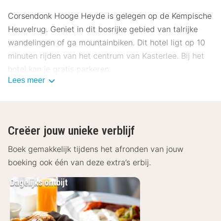
Corsendonk Hooge Heyde is gelegen op de Kempische
Heuvelrug. Geniet in dit bosrijke gebied van talrijke
wandelingen of ga mountainbiken. Dit hotel ligt op 10
minuten rijden van het centrum van Kasterlee. Bij het
hotel kan je gratis parkeren.
Lees meer
De kamers van Corsendonk zijn voorzien van gratis Wi-
Fi, flatscreen televisie, telefoon, kluisje, minibar,
Creëer jouw unieke verblijf
espressomachine en een badkamer met inloopdouche
Boek gemakkelijk tijdens het afronden van jouw
en/of bad, toilet en haardroger. Begin je dag goed met
boeking ook één van deze extra’s erbij.
een ontbijt in het restaurant van het ontbijtbuffet. Elke
eerste zondag van de maand kun je genieten van de
Dagelijks ontbijt
maandelijkse brunch. Bij mooi weer kan je gezellig op
het terras ontbijten of lunchen. In de avond geniet je in
het à la carte restaurant van traditionele gerechten in