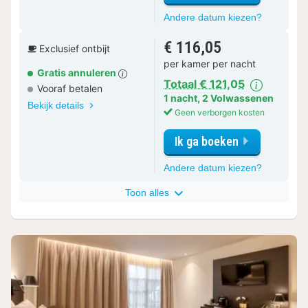
voor
Andere datum kiezen?
Small
Classic
€ 116,05
Exclusief ontbijt
kamer
per kamer per nacht
Gratis annuleren
Totaal € 121,05
Vooraf betalen
1 nacht
,
2 Volwassenen
Bekijk details
Geen verborgen kosten
Ik ga boeken
voor
Andere datum kiezen?
Small
Classic
Toon alles
kamer