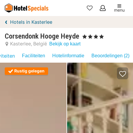
menu
Mijn
Hotels in Kasterlee
favorieten
Corsendonk Hooge Heyde
, 4 Sterren
Kasterlee
België
Bekijk op kaart
iteiten
Faciliteiten
Hotelinformatie
Beoordelingen (2)
Rustig gelegen