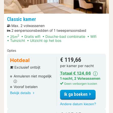
Classic kamer
Max. 2 volwassenen
2 eenpersoonsbedden of 1 tweepersoonsbed
2
25m
Gratis wifi
Douche-bad combinatie
Wifi
Tuinzicht
Uitzicht op het bos
Opties
€ 119,66
Hotdeal
per kamer per nacht
Exclusief ontbijt
Totaal € 124,66
Annuleren niet mogelijk
1 nacht
,
2 Volwassenen
Geen verborgen kosten
Vooraf betalen
Bekijk details
Ik ga boeken
voor
Andere datum kiezen?
Classic
kamer