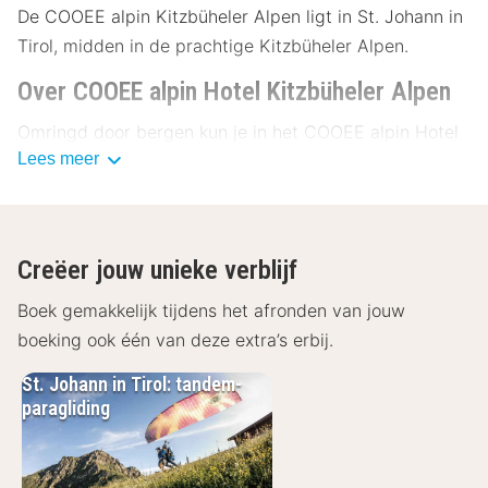
De COOEE alpin Kitzbüheler Alpen ligt in St. Johann in
Tirol, midden in de prachtige Kitzbüheler Alpen.
Over COOEE alpin Hotel Kitzbüheler Alpen
Omringd door bergen kun je in het COOEE alpin Hotel
Lees meer
Kitzbüheler Alpen een heerlijke vakantie doorbrengen.
Of het nu om actie of ontspanning gaat: hier vindt je
het allemaal! In de openbare panoramische badwereld
van St. Johann kun je heerlijk ontspannen. Als
Creëer jouw unieke verblijf
hotelgast heb je dagelijks maximaal 3 uur gratis
toegang. Direct bij het hotel vindt je gratis
Boek gemakkelijk tijdens het afronden van jouw
parkeerplaatsen.
boeking ook één van deze extra’s erbij.
Faciliteiten COOEE alpin Hotel Kitzbüheler
St. Johann in Tirol: tandem-
Alpen
paragliding
Alle kamers van het COOEE alpin Hotel Kitzbüheler
Alpen zijn vrolijk ingericht en voorzien van een