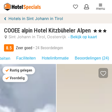
menu
Mijn
Hotels in Sint Johann in Tirol
favorieten
COOEE alpin Hotel Kitzbüheler Alpen
, 3 Sterren
Sint Johann in Tirol
Oostenrijk
- Bekijk op kaart
8.5
Zeer goed
24 Beoordelingen
teiten
Faciliteiten
Hotelinformatie
Beoordelingen (24)
Rustig gelegen
Voordelig