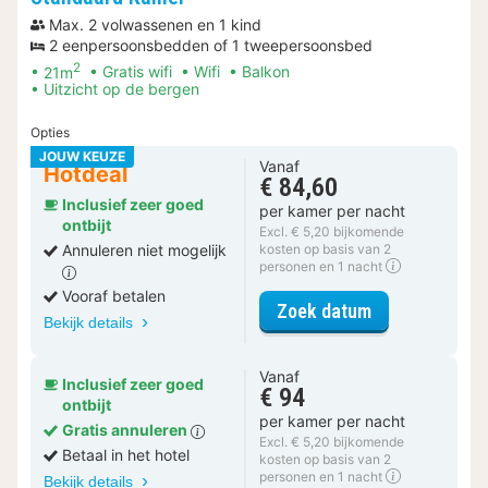
Max. 2 volwassenen en 1 kind
2 eenpersoonsbedden of 1 tweepersoonsbed
2
21m
Gratis wifi
Wifi
Balkon
Uitzicht op de bergen
Opties
JOUW KEUZE
Vanaf
Hotdeal
€ 84,60
Inclusief zeer goed
per kamer per nacht
ontbijt
Excl. € 5,20 bijkomende
Annuleren niet mogelijk
kosten op basis van 2
personen en 1 nacht
Vooraf betalen
voor Standaar
Zoek datum
Bekijk details
Vanaf
Inclusief zeer goed
€ 94
ontbijt
per kamer per nacht
Gratis annuleren
Excl. € 5,20 bijkomende
Betaal in het hotel
kosten op basis van 2
personen en 1 nacht
Bekijk details