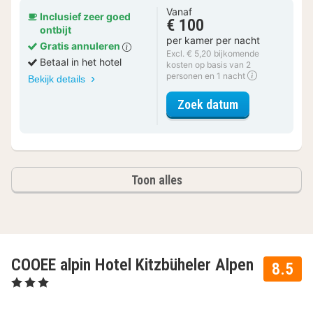
Vanaf
Inclusief zeer goed
€ 100
ontbijt
per kamer per nacht
Gratis annuleren
Excl. € 5,20 bijkomende
Betaal in het hotel
kosten op basis van 2
personen en 1 nacht
Bekijk details
voor Apfeldor
Zoek datum
Toon alles
COOEE alpin Hotel Kitzbüheler Alpen
8.5
, 3 Sterren