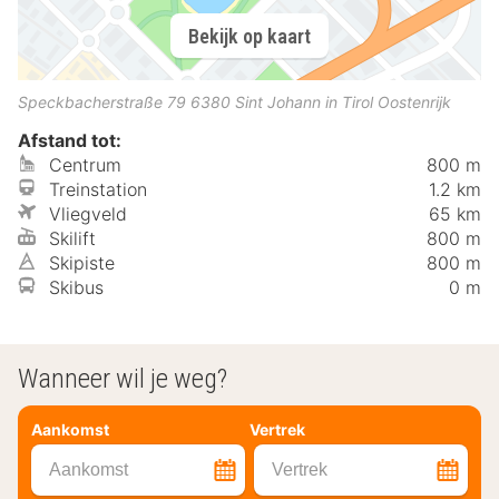
Bekijk op kaart
Speckbacherstraße 79
6380
Sint Johann in Tirol
Oostenrijk
Afstand tot:
Centrum
800 m
Treinstation
1.2 km
Vliegveld
65 km
Skilift
800 m
Skipiste
800 m
Skibus
0 m
Wanneer wil je weg?
Aankomst
Vertrek
Aankomst
Vertrek