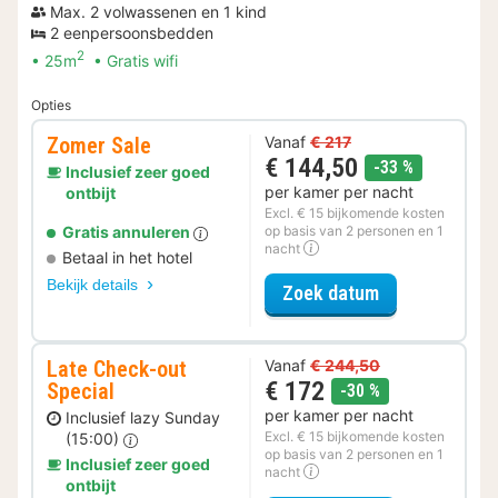
Max. 2 volwassenen en 1 kind
2 eenpersoonsbedden
2
25m
Gratis wifi
Opties
Zomer Sale
Vanaf
€ 217
€ 144,50
korting
-33 %
Inclusief zeer goed
per kamer per nacht
ontbijt
Excl. € 15 bijkomende kosten
Gratis annuleren
op basis van 2 personen en 1
nacht
Betaal in het hotel
Bekijk details
voor Zomer Sa
Zoek datum
Late Check-out
Vanaf
€ 244,50
€ 172
Special
korting
-30 %
per kamer per nacht
Inclusief lazy Sunday
Excl. € 15 bijkomende kosten
(15:00)
op basis van 2 personen en 1
Inclusief zeer goed
nacht
ontbijt