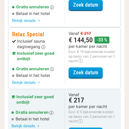
voor Late Che
Zoek datum
Gratis annuleren
Betaal in het hotel
Bekijk details
Relax Special
Vanaf
€ 217
€ 144,50
korting
-33 %
Inclusief sauna
per kamer per nacht
dagtoegang
Excl. € 15 bijkomende kosten
Inclusief zeer goed
op basis van 2 personen en 1
ontbijt
nacht
Gratis annuleren
voor Relax Spe
Zoek datum
Betaal in het hotel
Bekijk details
Vanaf
Inclusief zeer goed
€ 217
ontbijt
per kamer per nacht
Gratis annuleren
Excl. € 5 bijkomende kosten
op basis van 2 personen en 1
Betaal in het hotel
nacht
Bekijk details