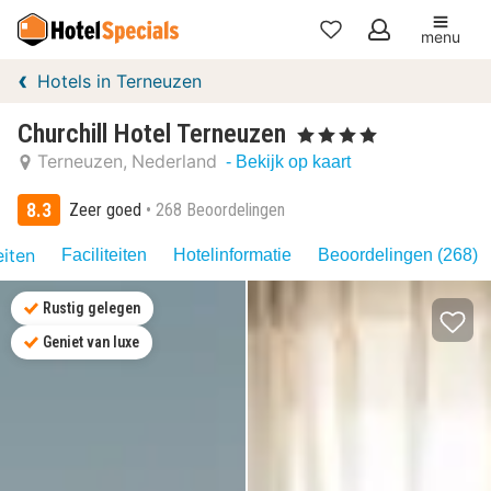
menu
Mijn
Hotels in Terneuzen
favorieten
Churchill Hotel Terneuzen
, 4 Sterren
Terneuzen
Nederland
- Bekijk op kaart
8.3
Zeer goed
268 Beoordelingen
eiten
Faciliteiten
Hotelinformatie
Beoordelingen (268)
Rustig gelegen
Geniet van luxe