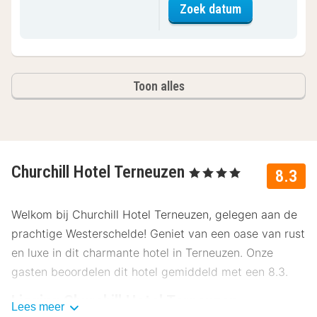
voor Superior
Zoek datum
Toon alles
Churchill Hotel Terneuzen
, 4 Sterren
8.3
Welkom bij Churchill Hotel Terneuzen, gelegen aan de
prachtige Westerschelde! Geniet van een oase van rust
en luxe in dit charmante hotel in Terneuzen. Onze
gasten beoordelen dit hotel gemiddeld met een 8.3.
Ligging Churchill Hotel Terneuzen
Lees meer