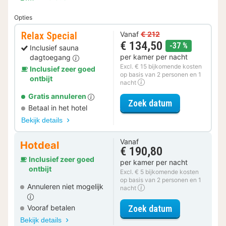
Opties
Relax Special
Vanaf
€ 212
€ 134,50
korting
-37 %
Inclusief sauna
per kamer per nacht
dagtoegang
Excl. € 15 bijkomende kosten
Inclusief zeer goed
op basis van 2 personen en 1
ontbijt
nacht
Gratis annuleren
voor Relax Spe
Zoek datum
Betaal in het hotel
Bekijk details
Vanaf
Hotdeal
€ 190,80
Inclusief zeer goed
per kamer per nacht
ontbijt
Excl. € 5 bijkomende kosten
op basis van 2 personen en 1
Annuleren niet mogelijk
nacht
voor Comfort 
Zoek datum
Vooraf betalen
Bekijk details