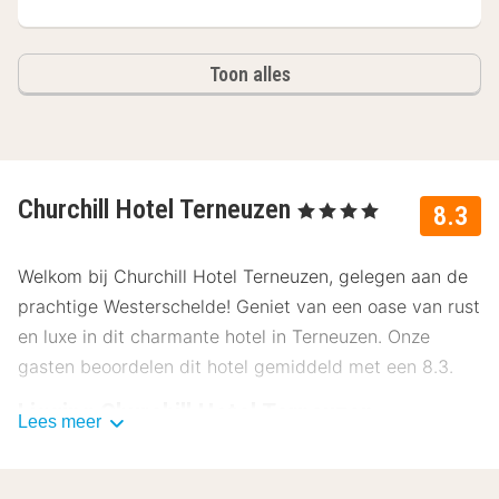
Toon alles
Churchill Hotel Terneuzen
, 4 Sterren
8.3
Welkom bij Churchill Hotel Terneuzen, gelegen aan de
prachtige Westerschelde! Geniet van een oase van rust
en luxe in dit charmante hotel in Terneuzen. Onze
gasten beoordelen dit hotel gemiddeld met een 8.3.
Ligging Churchill Hotel Terneuzen
Lees meer
Churchill Hotel Terneuzen ligt op een ideale plek voor
zowel natuur- als cultuurliefhebbers. Rondom Churchill