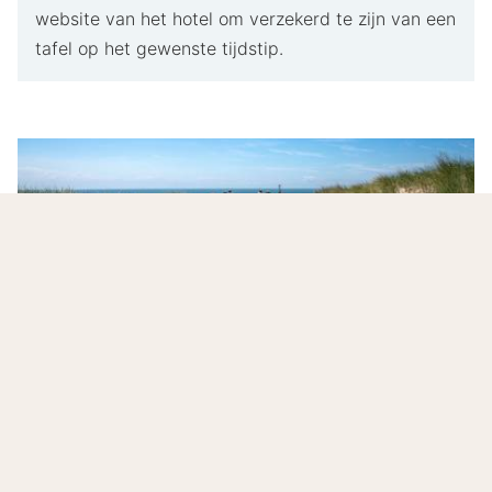
website van het hotel om verzekerd te zijn van een
tafel op het gewenste tijdstip.
Ontdek de historische stad Terneuzen!
Ontdek de rust en luxe van het
Churchill Hotel
Terneuzen
en verken de prachtige natuur van
Zeeuws-Vlaanderen. Maak een wandeling door de
historische stad Terneuzen of langs de Westerschelde.