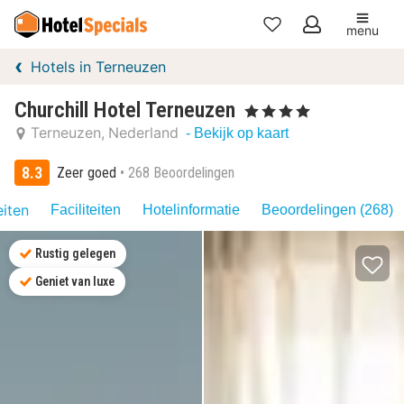
menu
Mijn
Hotels in Terneuzen
favorieten
Churchill Hotel Terneuzen
, 4 Sterren
Terneuzen
Nederland
- Bekijk op kaart
8.3
Zeer goed
268 Beoordelingen
eiten
Faciliteiten
Hotelinformatie
Beoordelingen (268)
Rustig gelegen
Geniet van luxe