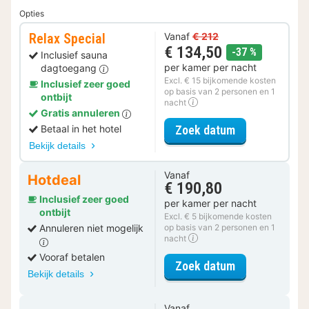
Opties
Relax Special
Vanaf
€ 212
€ 134,50
korting
-37 %
Inclusief sauna
per kamer per nacht
dagtoegang
Excl. € 15 bijkomende kosten
Inclusief zeer goed
op basis van 2 personen en 1
ontbijt
nacht
Gratis annuleren
voor Relax Spe
Betaal in het hotel
Zoek datum
Bekijk details
Vanaf
Hotdeal
€ 190,80
Inclusief zeer goed
per kamer per nacht
ontbijt
Excl. € 5 bijkomende kosten
Annuleren niet mogelijk
op basis van 2 personen en 1
nacht
Vooraf betalen
voor Comfort 
Zoek datum
Bekijk details
Vanaf