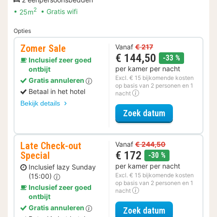
2
25m
Gratis wifi
Opties
Zomer Sale
Vanaf
€ 217
€ 144,50
korting
-33 %
Inclusief zeer goed
per kamer per nacht
ontbijt
Excl. € 15 bijkomende kosten
Gratis annuleren
op basis van 2 personen en 1
Betaal in het hotel
nacht
Bekijk details
voor Zomer Sa
Zoek datum
Late Check-out
Vanaf
€ 244,50
€ 172
Special
korting
-30 %
per kamer per nacht
Inclusief lazy Sunday
Excl. € 15 bijkomende kosten
(15:00)
op basis van 2 personen en 1
Inclusief zeer goed
nacht
ontbijt
Gratis annuleren
voor Late Che
Zoek datum