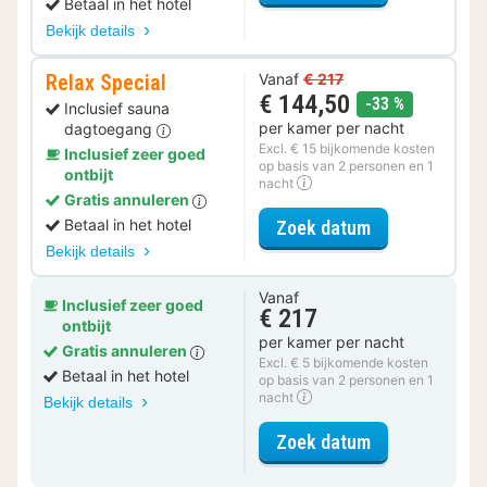
Betaal in het hotel
Bekijk details
Relax Special
Vanaf
€ 217
€ 144,50
korting
-33 %
Inclusief sauna
per kamer per nacht
dagtoegang
Excl. € 15 bijkomende kosten
Inclusief zeer goed
op basis van 2 personen en 1
ontbijt
nacht
Gratis annuleren
voor Relax Spe
Betaal in het hotel
Zoek datum
Bekijk details
Vanaf
Inclusief zeer goed
€ 217
ontbijt
per kamer per nacht
Gratis annuleren
Excl. € 5 bijkomende kosten
Betaal in het hotel
op basis van 2 personen en 1
nacht
Bekijk details
voor Superior
Zoek datum