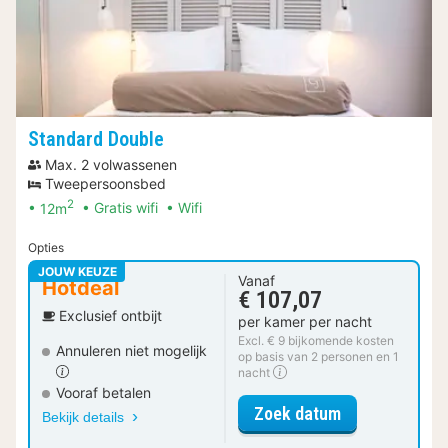
Standard Double
Max. 2 volwassenen
Tweepersoonsbed
2
12m
Gratis wifi
Wifi
Opties
JOUW KEUZE
Vanaf
Hotdeal
€ 107,07
Exclusief ontbijt
per kamer per nacht
Excl. € 9 bijkomende kosten
Annuleren niet mogelijk
op basis van 2 personen en 1
nacht
Vooraf betalen
voor Standard
Zoek datum
Bekijk details