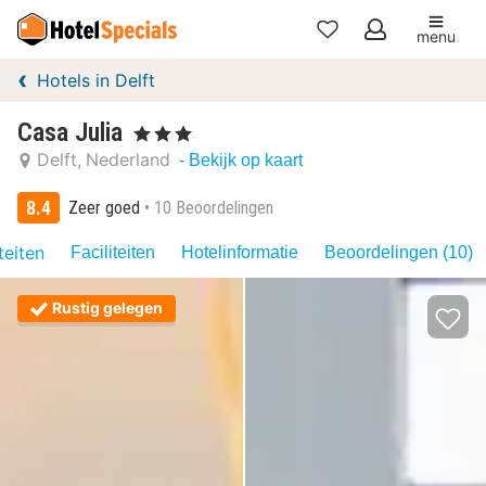
menu
Mijn
Hotels in Delft
favorieten
Casa Julia
, 3 Sterren
Delft
Nederland
- Bekijk op kaart
8.4
Zeer goed
10 Beoordelingen
teiten
Faciliteiten
Hotelinformatie
Beoordelingen (10)
Rustig gelegen