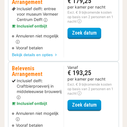
€ 179,25
Arrangement
per kamer per nacht
Inclusief delft: entree
Excl. € 9 bijkomende kosten
voor museum Vermeer
op basis van 2 personen en 1
Centrum Delft
nacht
Inclusief ontbijt
voor Museum 
Zoek datum
Annuleren niet mogelijk
Vooraf betalen
Bekijk details en opties
Belevenis
Vanaf
€ 193,25
Arrangement
per kamer per nacht
Inclusief delft:
Excl. € 9 bijkomende kosten
Craftbierproeverij in
op basis van 2 personen en 1
middeleeuwse brouwerij
nacht
Inclusief ontbijt
voor Beleveni
Zoek datum
Annuleren niet mogelijk
Vooraf betalen