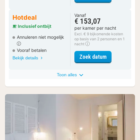
Vanaf
Hotdeal
€ 153,07
Inclusief ontbijt
per kamer per nacht
Excl. € 9 bijkomende kosten
Annuleren niet mogelijk
op basis van 2 personen en 1
nacht
Vooraf betalen
voor Standard
Zoek datum
Bekijk details
Toon alles