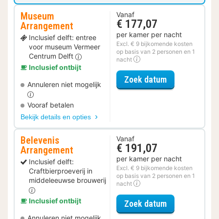
Museum
Vanaf
€ 177,07
Arrangement
per kamer per nacht
Inclusief delft: entree
Excl. € 9 bijkomende kosten
voor museum Vermeer
op basis van 2 personen en 1
Centrum Delft
nacht
Inclusief ontbijt
voor Museum 
Zoek datum
Annuleren niet mogelijk
Vooraf betalen
Bekijk details en opties
Belevenis
Vanaf
€ 191,07
Arrangement
per kamer per nacht
Inclusief delft:
Excl. € 9 bijkomende kosten
Craftbierproeverij in
op basis van 2 personen en 1
middeleeuwse brouwerij
nacht
Inclusief ontbijt
voor Beleveni
Zoek datum
Annuleren niet mogelijk