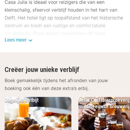
Casa Julia is ideaal voor reizigers die van een
kleinschalig, sfeervol verblijf houden in het hart van
Delft. Het hotel ligt op loopafstand van het historische
centrum en biedt een rustige en comfortabele
uitvalsbasis. Onze gasten beoordelen dit hotel
Lees meer
gemiddeld met een 8.4.
Ligging Casa Julia
Casa Julia ligt in het centrum van Delft, dichtbij de
Creëer jouw unieke verblijf
belangrijkste bezienswaardigheden zoals de Oude
Kerk, de Nieuwe Kerk en de Delftse markt. Ook musea
Boek gemakkelijk tijdens het afronden van jouw
zoals het Vermeer Centrum en het Museum Prinsenhof
boeking ook één van deze extra’s erbij.
zijn eenvoudig te bereiken. Rondom het hotel vind je
Dagelijks ontbijt
Delft: Craftbierproeverij
diverse restaurants, cafés en winkels. Tijdens je verblijf
middeleeuwse brouwerij
in Casa Julia kun je het historische Delft gemakkelijk te
voet ontdekken.