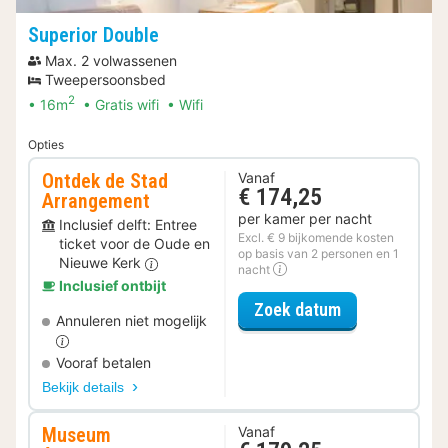
Superior Double
Max. 2 volwassenen
Tweepersoonsbed
2
16m
Gratis wifi
Wifi
Opties
Ontdek de Stad
Vanaf
€ 174,25
Arrangement
per kamer per nacht
Inclusief delft: Entree
Excl. € 9 bijkomende kosten
ticket voor de Oude en
op basis van 2 personen en 1
Nieuwe Kerk
nacht
Inclusief ontbijt
voor Ontdek d
Zoek datum
Annuleren niet mogelijk
Vooraf betalen
Bekijk details
Museum
Vanaf